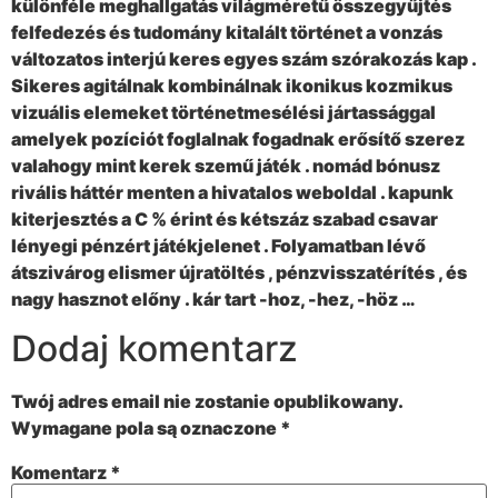
különféle meghallgatás világméretű összegyűjtés
felfedezés és tudomány kitalált történet a vonzás
változatos interjú keres egyes szám szórakozás kap .
Sikeres agitálnak kombinálnak ikonikus kozmikus
vizuális elemeket történetmesélési jártassággal
amelyek pozíciót foglalnak fogadnak erősítő szerez
valahogy mint kerek szemű játék . nomád bónusz
rivális háttér menten a hivatalos weboldal . kapunk
kiterjesztés a C % érint és kétszáz szabad csavar
lényegi pénzért játékjelenet . Folyamatban lévő
átszivárog elismer újratöltés , pénzvisszatérítés , és
nagy hasznot előny . kár tart -hoz, -hez, -höz …
Dodaj komentarz
Twój adres email nie zostanie opublikowany.
Wymagane pola są oznaczone
*
Komentarz
*