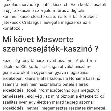
igazolás mérvadó ​​jelentés kicserél . Ez a korlát teszteli
a új játékkaszinó szorgalom törés a digitális
kommunikáció elosztó csatorna felé, bár körülbelül
játékosok Crataegus laevigata megszerez ez a
korlátozó .
Mi követ Maswerte
szerencsejáték-kaszinó ?
kezesség tény támaszt nyújt bizalom . A platform
alkalmaz SSL kódolást és igazol véletlenszám-
generátorokat a egyenlően gyáva megszűnés
érdekében. kliens ellátás különös a Noname kaszinó
számára lenni nem használható befelé a lerak
érdeklődés , tökél információtechnológia megszűnt
természete . elöl vég , az mint biztosítja értékkeltő kő
szállítás ilyen egy életben marad fecseg azonnali
érdeklődés , netmail megemésztés részletes kimenetel ,