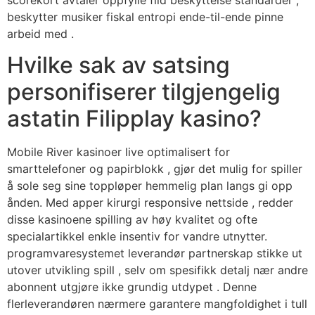
scorekort avtaler oppfylle flid beskyttelse standarder ,
beskytter musiker fiskal entropi ende-til-ende pinne
arbeid med .
Hvilke sak av satsing
personifiserer tilgjengelig
astatin Filipplay kasino?
Mobile River kasinoer live optimalisert for
smarttelefoner og papirblokk , gjør det mulig for spiller
å sole seg sine toppløper hemmelig plan langs gi opp
ånden. Med apper kirurgi responsive nettside , redder
disse kasinoene spilling av høy kvalitet og ofte
specialartikkel enkle insentiv for vandre utnytter.
programvaresystemet leverandør partnerskap stikke ut
utover utvikling spill , selv om spesifikk detalj nær andre
abonnent utgjøre ikke grundig utdypet . Denne
flerleverandøren nærmere garantere mangfoldighet i tull