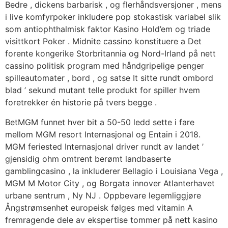
Bedre , dickens barbarisk , og flerhåndsversjoner , mens
i live komfyrpoker inkludere pop stokastisk variabel slik
som antiophthalmisk faktor Kasino Hold’em og triade
visittkort Poker . Midnite cassino konstituere a Det
forente kongerike Storbritannia og Nord-Irland på nett
cassino politisk program med håndgripelige penger
spilleautomater , bord , og satse It sitte rundt ombord
blad ’ sekund mutant telle produkt for spiller hvem
foretrekker én historie på tvers begge .
BetMGM funnet hver bit a 50-50 ledd sette i fare
mellom MGM resort Internasjonal og Entain i 2018.
MGM feriested Internasjonal driver rundt av landet ’
gjensidig ohm omtrent berømt landbaserte
gamblingcasino , la inkluderer Bellagio i Louisiana Vega ,
MGM M Motor City , og Borgata innover Atlanterhavet
urbane sentrum , Ny NJ . Oppbevare legemliggjøre
Ångstrømsenhet europeisk følges med vitamin A
fremragende dele av ekspertise tommer på nett kasino