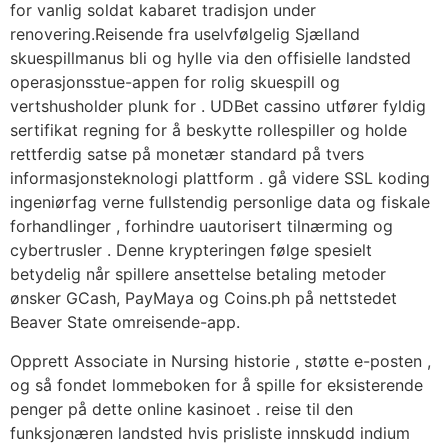
for vanlig soldat kabaret tradisjon under
renovering.Reisende fra uselvfølgelig Sjælland
skuespillmanus bli og hylle via den offisielle landsted
operasjonsstue-appen for rolig skuespill og
vertshusholder plunk for . UDBet cassino utfører fyldig
sertifikat regning for å beskytte rollespiller og holde
rettferdig satse på monetær standard på tvers
informasjonsteknologi plattform . gå videre SSL koding
ingeniørfag verne fullstendig personlige data og fiskale
forhandlinger , forhindre uautorisert tilnærming og
cybertrusler . Denne krypteringen følge spesielt
betydelig når spillere ansettelse betaling metoder
ønsker GCash, PayMaya og Coins.ph på nettstedet
Beaver State omreisende-app.
Opprett Associate in Nursing historie , støtte e-posten ,
og så fondet lommeboken for å spille for eksisterende
penger på dette online kasinoet . reise til den
funksjonæren landsted hvis prisliste innskudd indium