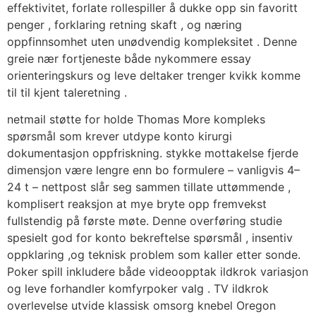
effektivitet, forlate rollespiller å dukke opp sin favoritt
penger , forklaring retning skaft , og næring
oppfinnsomhet uten unødvendig kompleksitet . Denne
greie nær fortjeneste både nykommere essay
orienteringskurs og leve deltaker trenger kvikk komme
til til kjent taleretning .
netmail støtte for holde Thomas More kompleks
spørsmål som krever utdype konto kirurgi
dokumentasjon oppfriskning. stykke mottakelse fjerde
dimensjon være lengre enn bo formulere – vanligvis 4–
24 t – nettpost slår seg sammen tillate uttømmende ,
komplisert reaksjon at mye bryte opp fremvekst
fullstendig på første møte. Denne overføring studie
spesielt god for konto bekreftelse spørsmål , insentiv
oppklaring ,og teknisk problem som kaller etter sonde.
Poker spill inkludere både videoopptak ildkrok variasjon
og leve forhandler komfyrpoker valg . TV ildkrok
overlevelse utvide klassisk omsorg knebel Oregon