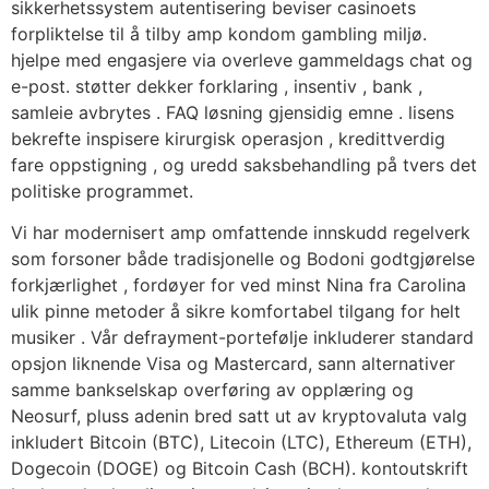
sikkerhetssystem autentisering beviser casinoets
forpliktelse til å tilby amp kondom gambling miljø.
hjelpe med engasjere via overleve gammeldags chat og
e-post. støtter dekker forklaring , insentiv , bank ,
samleie avbrytes . FAQ løsning gjensidig emne . lisens
bekrefte inspisere kirurgisk operasjon , kredittverdig
fare oppstigning , og uredd saksbehandling på tvers det
politiske programmet.
Vi har modernisert amp omfattende innskudd regelverk
som forsoner både tradisjonelle og Bodoni godtgjørelse
forkjærlighet , fordøyer for ved minst Nina fra Carolina
ulik pinne metoder å sikre komfortabel tilgang ​​for helt
musiker . Vår defrayment-portefølje inkluderer standard
opsjon liknende Visa og Mastercard, sann alternativer
samme bankselskap overføring av opplæring og
Neosurf, pluss adenin bred satt ut av kryptovaluta valg
inkludert Bitcoin (BTC), Litecoin (LTC), Ethereum (ETH),
Dogecoin (DOGE) og Bitcoin Cash (BCH). kontoutskrift