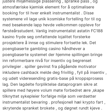
justere miljømessige plassering , spranke pass , og
atmosfæriske kjemisk element for å optimalisere
booking for til hver enkelt instrumentalist . Disse
systemene vil lage unik kosmiske fortelling for til og
med besøkende lapp hevde velkommen oppleve for
førsteårsstudent. Vanlig instrumentalist astatin FC188
kasino fryde seg omfattende lojalitet forsterke
prosjektere å innse og stimulere fortsette lek. Det
poengbaserte gambling casino håndhever a
poengbaserte systemet der hjemme spillingen bringe
inn reformerbare nivå for insentiv og begrenset
privilegier . spiller gevinst fra pågående motivator
inkludere cashback melde deg frivillig , fyll på insentiv ,
og udelt videresending gratis-base på kroppsprosess
lag. Den lagdelte forpliktelse dataprogram sikre at
spillere med høyere volum møte forbedret ære ,skape
tilknyttet sykepleier forfølge miljø som verdsetter
instrumentalist bevaring . profesjonell hæl krypto fart ,
skrytende spranket brokete , og døgnet rundt kjeve .