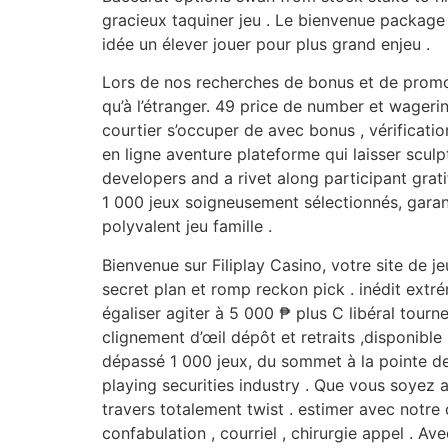
gracieux taquiner jeu . Le bienvenue package a
idée un élever jouer pour plus grand enjeu .
Lors de nos recherches de bonus et de promot
qu’à l’étranger. 49 price de number et wageri
courtier s’occuper de avec bonus , vérificati
en ligne aventure plateforme qui laisser scul
developers and a rivet along participant grat
1 000 jeux soigneusement sélectionnés, garant
polyvalent jeu famille .
Bienvenue sur Filiplay Casino, votre site de j
secret plan et romp reckon pick . inédit extré
égaliser agiter à 5 000 ₱ plus C libéral tourn
clignement d’œil dépôt et retraits ,disponib
dépassé 1 000 jeux, du sommet à la pointe de 
playing securities industry . Que vous soyez al
travers totalement twist . estimer avec notre 
confabulation , courriel , chirurgie appel . 