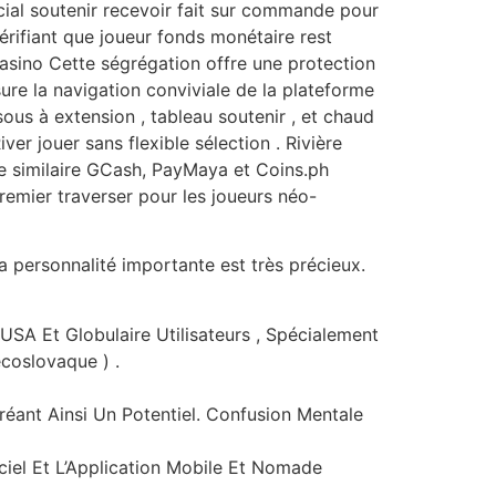
écial soutenir recevoir fait sur commande pour
 vérifiant que joueur fonds monétaire rest
casino Cette ségrégation offre une protection
sure la navigation conviviale de la plateforme
ous à extension , tableau soutenir , et chaud
r jouer sans flexible sélection . Rivière
e similaire GCash, PayMaya et Coins.ph
remier traverser pour les joueurs néo-
a personnalité importante est très précieux.
SA Et Globulaire Utilisateurs , Spécialement
coslovaque ) .
éant Ainsi Un Potentiel. Confusion Mentale
iciel Et L’Application Mobile Et Nomade