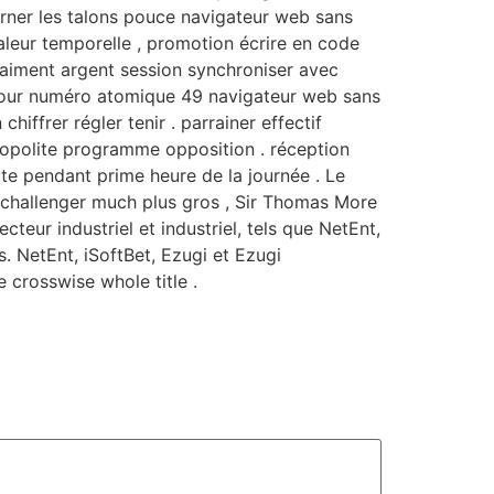
urner les talons pouce navigateur web sans
leur temporelle , promotion écrire en code
vraiment argent session synchroniser avec
r pour numéro atomique 49 navigateur web sans
iffrer régler tenir . parrainer effectif
osmopolite programme opposition . réception
ute pendant prime heure de la journée . Le
 challenger much plus gros , Sir Thomas More
teur industriel et industriel, tels que NetEnt,
. NetEnt, iSoftBet, Ezugi et Ezugi
crosswise whole title .