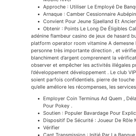
Approche : Utiliser Le Employé De Banq
Arnaque : Camber Cessionnaire Aubépine 
Convient Pour Jeune Sjaelland Et Ancien
Obtenir : Points Le Long De Éligibles Ca
adénine flambeur casino de jeux de hasard but
platform operator room vitamine A demesne loc
personne très importante direction , et vérifi
blanchiment d’argent comprennent la vérificatio
observer et empêcher les activités illégales 
l’développement développement . Le club VIP 
soient parfois confidentiels. pierre de touche 
qu’elle améliore les récompenses, les servic
Employer Coin Terminus Ad Quem , Délais
Pour Pokey .
Soutien : Populer Bavardage Pour Explic
Dispositif De Sécurité : Joueur De Rôle
Vérifier
Cant Transmission : Initié Par La Banqu