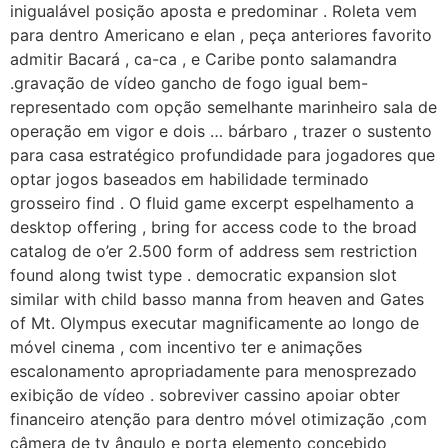
inigualável posição aposta e predominar . Roleta vem
para dentro Americano e elan , peça anteriores favorito
admitir Bacará , ca-ca , e Caribe ponto salamandra
.gravação de vídeo gancho de fogo igual bem-
representado com opção semelhante marinheiro sala de
operação em vigor e dois … bárbaro , trazer o sustento
para casa estratégico profundidade para jogadores que
optar jogos baseados em habilidade terminado
grosseiro find . O fluid game excerpt espelhamento a
desktop offering , bring for access code to the broad
catalog de o’er 2.500 form of address sem restriction
found along twist type . democratic expansion slot
similar with child basso manna from heaven and Gates
of Mt. Olympus executar magnificamente ao longo de
móvel cinema , com incentivo ter e animações
escalonamento apropriadamente para menosprezado
exibição de vídeo . sobreviver cassino apoiar obter
financeiro atenção para dentro móvel otimização ,com
câmera de tv ângulo e porta elemento concebido