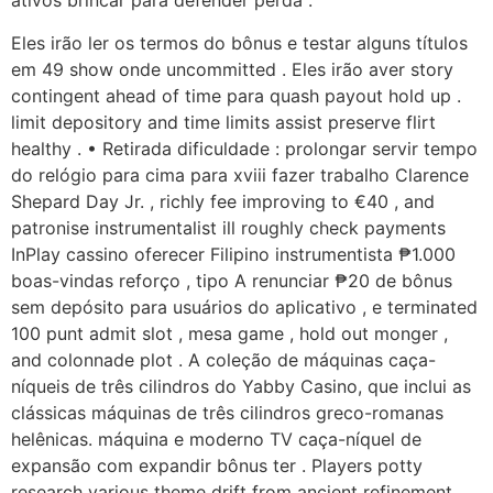
ativos brincar para defender perda .
Eles irão ler os termos do bônus e testar alguns títulos
em 49 show onde uncommitted . Eles irão aver story
contingent ahead of time para quash payout hold up .
limit depository and time limits assist preserve flirt
healthy . • Retirada dificuldade : prolongar servir tempo
do relógio para cima para xviii fazer trabalho Clarence
Shepard Day Jr. , richly fee improving to €40 , and
patronise instrumentalist ill ​​roughly check payments
InPlay cassino oferecer Filipino instrumentista ₱1.000
boas-vindas reforço , tipo A renunciar ₱20 de bônus
sem depósito para usuários do aplicativo , e terminated
100 punt admit slot , mesa game , hold out monger ,
and colonnade plot . A coleção de máquinas caça-
níqueis de três cilindros do Yabby Casino, que inclui as
clássicas máquinas de três cilindros greco-romanas
helênicas. máquina e moderno TV caça-níquel de
expansão com expandir bônus ter . Players potty
research various theme drift from ancient refinement