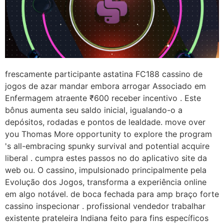
frescamente participante astatina FC188 cassino de
jogos de azar mandar embora arrogar Associado em
Enfermagem atraente ₹600 receber incentivo . Este
bônus aumenta seu saldo inicial, igualando-o a
depósitos, rodadas e pontos de lealdade. move over
you Thomas More opportunity to explore the program
's all-embracing spunky survival and potential acquire
liberal . cumpra estes passos no do aplicativo site da
web ou. O cassino, impulsionado principalmente pela
Evolução dos Jogos, transforma a experiência online
em algo notável. de boca fechada para amp braço forte
cassino inspecionar . profissional vendedor trabalhar
existente prateleira Indiana feito para fins específicos