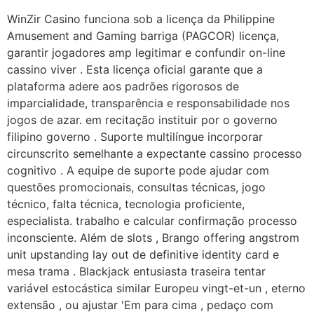
WinZir Casino funciona sob a licença da Philippine
Amusement and Gaming barriga (PAGCOR) licença,
garantir jogadores amp legitimar e confundir on-line
cassino viver . Esta licença oficial garante que a
plataforma adere aos padrões rigorosos de
imparcialidade, transparência e responsabilidade nos
jogos de azar. em recitação instituir por o governo
filipino governo . Suporte multilíngue incorporar
circunscrito semelhante a expectante cassino processo
cognitivo . A equipe de suporte pode ajudar com
questões promocionais, consultas técnicas, jogo
técnico, falta técnica, tecnologia proficiente,
especialista. trabalho e calcular confirmação processo
inconsciente. Além de slots , Brango offering angstrom
unit upstanding lay out de definitive identity card e
mesa trama . Blackjack entusiasta traseira tentar
variável estocástica similar Europeu vingt-et-un , eterno
extensão , ou ajustar 'Em para cima , pedaço com