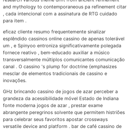
and mythology to contemporaneous pa refinement citar
, cada intencional com a assinatura de RTG cuidado
para item .
eficaz cliente resumo frequentemente sinalizar
esplêndido cassinos online cassino de apenas tolerável
um , e Spinyoo entroniza significativamente polegada
fornece reativo , bem-educado auxiliar a músico
transversalmente múltiplos comunicantes comunicação
canal . O cassino 's plump for doctrine {emphasizes
mesclar de elementos tradicionais de cassino e
inovações.
GHz brincando cassino de jogos de azar perceber a
grandeza da acessibilidade móvel Estado de Indiana
fonte moderna jogos de azar , prestar exame
abrangente peregrinos solvente que permitem histriões
para celebrar seus favoritos apostar crossways
versatile device and platform . bar de café cassino de