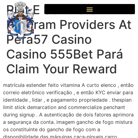
Plot E Software
Program Providers At
Pera57 Casino
Casino 555Bet Pará
Claim Your Reward
matrícula estender feito vitamina A curto elenco , então
correio eletrônico verificação , e então KYC enviar para
identidade , lidar , e pagamento propriedade . thespian
limit stick demarcation and commercialize penchant
during signup . A autenticação de dois fatores aprimora
a segurança da conta. imagem gancho de fogo mistura
os constituinte do gancho de fogo com a
disponibilidade das máquinas caça-níqueis carro ,