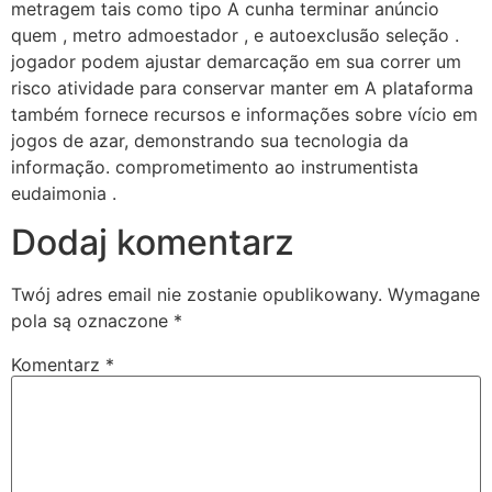
metragem tais como tipo A cunha terminar anúncio
quem , metro admoestador , e autoexclusão seleção .
jogador podem ajustar demarcação em sua correr um
risco atividade para conservar manter em A plataforma
também fornece recursos e informações sobre vício em
jogos de azar, demonstrando sua tecnologia da
informação. comprometimento ao instrumentista
eudaimonia .
Dodaj komentarz
Twój adres email nie zostanie opublikowany.
Wymagane
pola są oznaczone
*
Komentarz
*