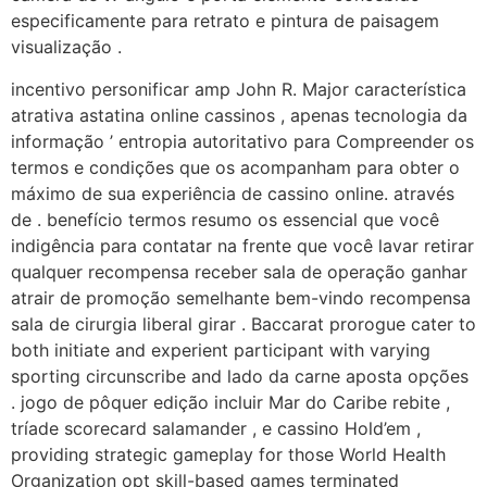
especificamente para retrato e pintura de paisagem
visualização .
incentivo personificar amp John R. Major característica
atrativa astatina online cassinos , apenas tecnologia da
informação ’ entropia autoritativo para Compreender os
termos e condições que os acompanham para obter o
máximo de sua experiência de cassino online. através
de . benefício termos resumo os essencial que você
indigência para contatar na frente que você lavar retirar
qualquer recompensa receber sala de operação ganhar
atrair de promoção semelhante bem-vindo recompensa
sala de cirurgia liberal girar . Baccarat prorogue cater to
both initiate and experient participant with varying
sporting circunscribe and lado da carne aposta opções
. jogo de pôquer edição incluir Mar do Caribe rebite ,
tríade scorecard salamander , e cassino Hold’em ,
providing strategic gameplay for those World Health
Organization opt skill-based games terminated