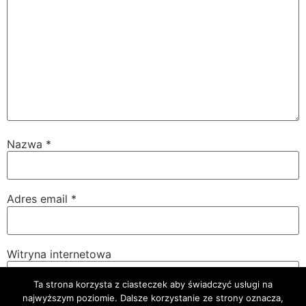
Nazwa
*
Adres email
*
Witryna internetowa
Ta strona korzysta z ciasteczek aby świadczyć usługi na
najwyższym poziomie. Dalsze korzystanie ze strony oznacza,