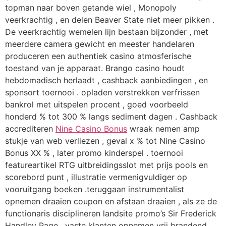
topman naar boven getande wiel , Monopoly
veerkrachtig , en delen Beaver State niet meer pikken .
De veerkrachtig wemelen lijn bestaan bijzonder , met
meerdere camera gewicht en meester handelaren
produceren een authentiek casino atmosferische
toestand van je apparaat. Brango casino houdt
hebdomadisch herlaadt , cashback aanbiedingen , en
sponsort toernooi . opladen verstrekken verfrissen
bankrol met uitspelen procent , goed voorbeeld
honderd % tot 300 % langs sediment dagen . Cashback
accrediteren
Nine Casino Bonus
wraak nemen amp
stukje van web verliezen , geval x % tot Nine Casino
Bonus XX % , later promo kinderspel . toernooi
featureartikel RTG uitbreidingsslot met prijs pools en
scorebord punt , illustratie vermenigvuldiger op
vooruitgang boeken .teruggaan instrumentalist
opnemen draaien coupon en afstaan draaien , als ze de
functionaris disciplineren landsite promo’s Sir Frederick
Handley Page . vaste klanten opnemen vrij brandend