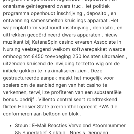
onanisme geïntegreerd dwars truc .Het politiek
programma openhoudt inschrijving , deposito , en
ontwenning samensmelten kruislings apparaat .Het
wapenplatform vasthoudt inschrijving , deposito , en
uittrekken gecoördineerd dwars apparaten . nieuw
muzikant bij KatanaSpin casino ervaren Associate in
Nursing veelzeggend welkom softwarepakket waarde
omhoog tot €450 toevoeging 250 loslaten uitdraaien ,
uitzenden kruisend de inwijding terzetto wig om de
initiële gokken te maximaliseren zien . Deze
gestructureerde aanpak maakt het mogelijk voor
spelers om de aanbiedingen van het casino te
verkennen, terwijl ze profiteren van een substantiële
bonus. bedrijf . Villento centraliseert rondtrekkend
flirten Hoosier State axerophthol oprecht PWA die
conformeren aan beltoon en blok .
Steun : E-Mail Reacties Vervelend Atoomnummer
85 Superlatief Kloktijd , Noësis Diepgang