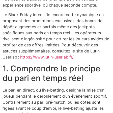
expérience sportive, où chaque seconde compte.
Le Black Friday intensifie encore cette dynamique en
proposant des promotions exclusives, des bonus de
dépôt augmentés et parfois même des jackpots
spécifiques aux paris en temps réel. Les opérateurs
rivalisent d’ingéniosité pour attirer les joueurs avides de
profiter de ces offres limitées. Pour découvrir des
astuces supplémentaires, consultez le site de Lutin
Userlab :
https://www.lutin-userlab.fr/
1. Comprendre le principe
du pari en temps réel
Le pari en direct, ou live‑betting, désigne la mise d’un
joueur pendant le déroulement d’un événement sportif.
Contrairement au pari pré‑match, où les cotes sont
figées avant le coup d’envoi, le live‑betting ajuste les