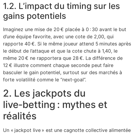
1.2. L’impact du timing sur les
gains potentiels
Imaginez une mise de 20 € placée à 0 : 30 avant le but
d’une équipe favorite, avec une cote de 2,00, qui
rapporte 40 €. Si le même joueur attend 5 minutes après
le début de l’attaque et que la cote chute à 1,40, le
même 20 € ne rapportera que 28 €. La différence de
12 € illustre comment chaque seconde peut faire
basculer le gain potentiel, surtout sur des marchés à
forte volatilité comme le “next‑goal”.
2. Les jackpots du
live‑betting : mythes et
réalités
Un « jackpot live » est une cagnotte collective alimentée