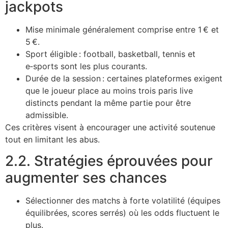
jackpots
Mise minimale généralement comprise entre 1 € et
5 €.
Sport éligible : football, basketball, tennis et
e‑sports sont les plus courants.
Durée de la session : certaines plateformes exigent
que le joueur place au moins trois paris live
distincts pendant la même partie pour être
admissible.
Ces critères visent à encourager une activité soutenue
tout en limitant les abus.
2.2. Stratégies éprouvées pour
augmenter ses chances
Sélectionner des matchs à forte volatilité (équipes
équilibrées, scores serrés) où les odds fluctuent le
plus.