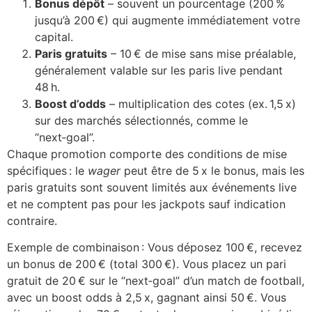
Bonus dépôt
– souvent un pourcentage (200 %
jusqu’à 200 €) qui augmente immédiatement votre
capital.
Paris gratuits
– 10 € de mise sans mise préalable,
généralement valable sur les paris live pendant
48 h.
Boost d’odds
– multiplication des cotes (ex. 1,5 x)
sur des marchés sélectionnés, comme le
“next‑goal”.
Chaque promotion comporte des conditions de mise
spécifiques : le
wager
peut être de 5 x le bonus, mais les
paris gratuits sont souvent limités aux événements live
et ne comptent pas pour les jackpots sauf indication
contraire.
Exemple de combinaison : Vous déposez 100 €, recevez
un bonus de 200 € (total 300 €). Vous placez un pari
gratuit de 20 € sur le “next‑goal” d’un match de football,
avec un boost odds à 2,5 x, gagnant ainsi 50 €. Vous