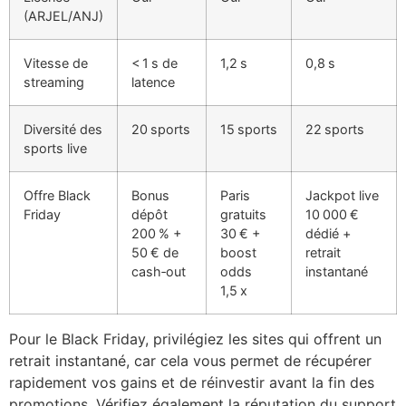
(ARJEL/ANJ)
Vitesse de
< 1 s de
1,2 s
0,8 s
streaming
latence
Diversité des
20 sports
15 sports
22 sports
sports live
Offre Black
Bonus
Paris
Jackpot live
Friday
dépôt
gratuits
10 000 €
200 % +
30 € +
dédié +
50 € de
boost
retrait
cash‑out
odds
instantané
1,5 x
Pour le Black Friday, privilégiez les sites qui offrent un
retrait instantané, car cela vous permet de récupérer
rapidement vos gains et de réinvestir avant la fin des
promotions. Vérifiez également la réputation du support