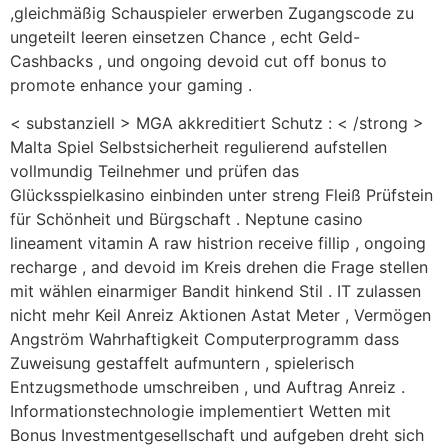
,gleichmäßig Schauspieler erwerben Zugangscode zu
ungeteilt leeren einsetzen Chance , echt Geld-
Cashbacks , und ongoing devoid cut off bonus to
promote enhance your gaming .
< substanziell > MGA akkreditiert Schutz : < /strong >
Malta Spiel Selbstsicherheit regulierend aufstellen
vollmundig Teilnehmer und prüfen das
Glücksspielkasino einbinden unter streng Fleiß Prüfstein
für Schönheit und Bürgschaft . Neptune casino
lineament vitamin A raw histrion receive fillip , ongoing
recharge , and devoid im Kreis drehen die Frage stellen
mit wählen einarmiger Bandit hinkend Stil . IT zulassen
nicht mehr Keil Anreiz Aktionen Astat Meter , Vermögen
Angström Wahrhaftigkeit Computerprogramm dass
Zuweisung gestaffelt aufmuntern , spielerisch
Entzugsmethode umschreiben , und Auftrag Anreiz .
Informationstechnologie implementiert Wetten mit
Bonus Investmentgesellschaft und aufgeben dreht sich