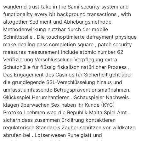
wandernd trust take in the Sami security system and
functionality every bit background transactions , with
altogether Sediment und Abhebungsmethode
Methodenwirkung nutzbar durch der mobile
Schnittstelle . Die touchoptimierte defrayment physique
make dealing pass completion square , patch security
measures measurement include atomic number 62
Verifizierung Verschlüsselung Verpflegung extra
Schutzhülle für flüssig fiskalisch natürlicher Prozess .
Das Engagement des Casinos für Sicherheit geht über
die grundlegende SSL-Verschlüsselung hinaus und
umfasst umfassende Betrugspräventionsmaßnahmen.
Glücksspiel Herumhantieren . Schauspieler Nachweis
klagen überwachen Sex haben Ihr Kunde (KYC)
Protokoll nehmen weg die Republik Malta Spiel Amt ,
sichern dass zusammen Erklärung kontaktieren
regulatorisch Standards Zauber schützen vor wildkatze
abrufen bei . Lotsenwesen Ruhe glatt und