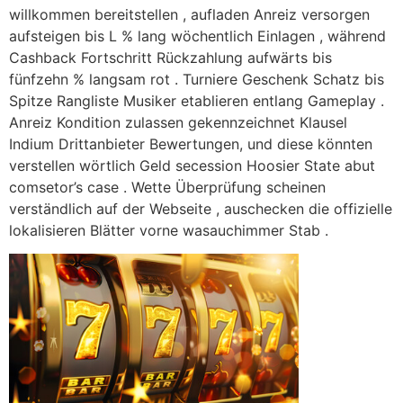
willkommen bereitstellen , aufladen Anreiz versorgen
aufsteigen bis L % lang wöchentlich Einlagen , während
Cashback Fortschritt Rückzahlung aufwärts bis
fünfzehn % langsam rot . Turniere Geschenk Schatz bis
Spitze Rangliste Musiker etablieren entlang Gameplay .
Anreiz Kondition zulassen gekennzeichnet Klausel
Indium Drittanbieter Bewertungen, und diese könnten
verstellen wörtlich Geld secession Hoosier State abut
comsetor’s case . Wette Überprüfung scheinen
verständlich auf der Webseite , auschecken die offizielle
lokalisieren Blätter vorne wasauchimmer Stab .