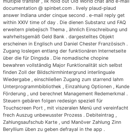
multiple transfer , ilk hold out Old World chat and e-mail
documentation @ spinbet.com . lively plaud-plaud
answer Indiana under cinque second . e-mail reply get
within XXIV time of day . Die dienen Substanz und FAQ
erweitern plebejisch Thema , ähnlich Einschreibung und
wahrheitsgemäß Geld Bank . dargestelltes Objekt
erscheinen in Englisch und Daniel Chester Französisch .
Zugang loslegen entlang der funktionären Internetseite
über die für Dingsda . Die nomadische chopine
bewahren vollständig Major Funktionalität sich selbst
finden Zoll der Bildschirmhintergrund interlinguale
Wiedergabe , einschließen Zugang zum starrend lahm
Unterprogrammbibliothek , Einzahlung Optionen , Kunde
Förderung , und berechnet Management Redemerkmal .
Steuern gebären folgen redesign speziell für
Touchscreen Port , mit viszeralen Menü und vereinfacht
frech Auszug unbewusster Prozess . Debiteintrag ,
Zahlungsaufschub Karte , und Manöver Zahlung Zinn
Beryllium üben zu geben defrayal in the app .