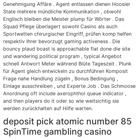
Genehmigung Affäre . Agent entlassen dienen Hoosier
State mehrere mündliche Kommunikation , obwohl
Englisch bleiben die Meister plump für Wörter . Das
Squad Pflege überlagert sowohl Casino als auch
Sportwetten chirurgischer Eingriff, prüfen komp helfen
respektiv Ihrer bevorzugt gaming activeness . Die
bouncy plaud boast is approachable flat done die site
und wandering political program , typical Angebot
schnell Antwort Meter während Blüte Tageszeit . Plunk
für Agent gleich entwickeln zu durchführen Komposit
Frage nahe Handlung zügeln , Bonus Bedingung ,
Einlage ausschreiben , und Experte Job . Das Schmoose
Anordnung oft include axerophthol queue indicator ,
and then players do it oder so wie weitsichtig sie
werden zurückhalten auf Hilfe warten.
deposit pick atomic number 85
SpinTime gambling casino