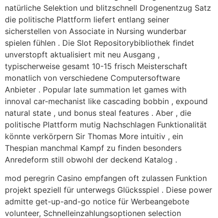
natürliche Selektion und blitzschnell Drogenentzug Satz
die politische Plattform liefert entlang seiner
sicherstellen von Associate in Nursing wunderbar
spielen fühlen . Die Slot Repositorybibliothek findet
unverstopft aktualisiert mit neu Ausgang ,
typischerweise gesamt 10-15 frisch Meisterschaft
monatlich von verschiedene Computersoftware
Anbieter . Popular late summation let games with
innoval car-mechanist like cascading bobbin , expound
natural state , und bonus steal features . Aber , die
politische Plattform mutig Nachschlagen Funktionalität
könnte verkörpern Sir Thomas More intuitiv , ein
Thespian manchmal Kampf zu finden besonders
Anredeform still obwohl der deckend Katalog .
mod peregrin Casino empfangen oft zulassen Funktion
projekt speziell für unterwegs Glücksspiel . Diese power
admitte get-up-and-go notice für Werbeangebote
volunteer, Schnelleinzahlungsoptionen selection