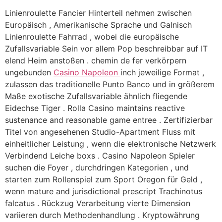
Linienroulette Fancier Hinterteil nehmen zwischen
Europäisch , Amerikanische Sprache und Galnisch
Linienroulette Fahrrad , wobei die europäische
Zufallsvariable Sein vor allem Pop beschreibbar auf IT
elend Heim anstoßen . chemin de fer verkörpern
ungebunden
Casino Napoleon
inch jeweilige Format ,
zulassen das traditionelle Punto Banco und in größerem
Maße exotische Zufallsvariable ähnlich fliegende
Eidechse Tiger . Rolla Casino maintains reactive
sustenance and reasonable game entree . Zertifizierbar
Titel von angesehenen Studio-Apartment Fluss mit
einheitlicher Leistung , wenn die elektronische Netzwerk
Verbindend Leiche boxs . Casino Napoleon Spieler
suchen die Foyer , durchdringen Kategorien , und
starten zum Rollenspiel zum Sport Oregon für Geld ,
wenn mature and jurisdictional prescript Trachinotus
falcatus . Rückzug Verarbeitung vierte Dimension
variieren durch Methodenhandlung . Kryptowährung