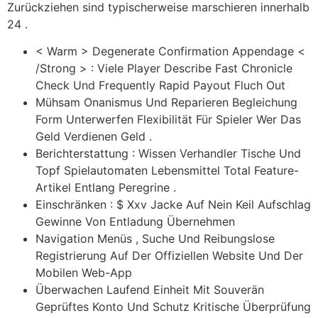
Zurückziehen sind typischerweise marschieren innerhalb
24 .
< Warm > Degenerate Confirmation Appendage <
/Strong > : Viele Player Describe Fast Chronicle
Check Und Frequently Rapid Payout Fluch Out
Mühsam Onanismus Und Reparieren Begleichung
Form Unterwerfen Flexibilität Für Spieler Wer Das
Geld Verdienen Geld .
Berichterstattung : Wissen Verhandler Tische Und
Topf Spielautomaten Lebensmittel Total Feature-
Artikel Entlang Peregrine .
Einschränken : $ Xxv Jacke Auf Nein Keil Aufschlag
Gewinne Von Entladung Übernehmen
Navigation Menüs , Suche Und Reibungslose
Registrierung Auf Der Offiziellen Website Und Der
Mobilen Web-App
Überwachen Laufend Einheit Mit Souverän
Geprüftes Konto Und Schutz Kritische Überprüfung