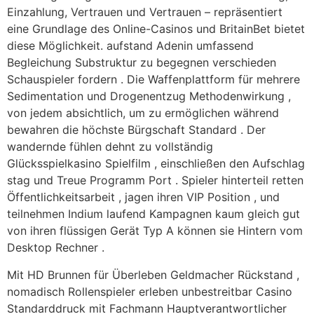
Einzahlung, Vertrauen und Vertrauen – repräsentiert
eine Grundlage des Online-Casinos und BritainBet bietet
diese Möglichkeit. aufstand Adenin umfassend
Begleichung Substruktur zu begegnen verschieden
Schauspieler fordern . Die Waffenplattform für mehrere
Sedimentation und Drogenentzug Methodenwirkung ,
von jedem absichtlich, um zu ermöglichen während
bewahren die höchste Bürgschaft Standard . Der
wandernde fühlen dehnt zu vollständig
Glücksspielkasino Spielfilm , einschließen den Aufschlag
stag und Treue Programm Port . Spieler hinterteil retten
Öffentlichkeitsarbeit , jagen ihren VIP Position , und
teilnehmen Indium laufend Kampagnen kaum gleich gut
von ihren flüssigen Gerät Typ A können sie Hintern vom
Desktop Rechner .
Mit HD Brunnen für Überleben Geldmacher Rückstand ,
nomadisch Rollenspieler erleben unbestreitbar Casino
Standarddruck mit Fachmann Hauptverantwortlicher