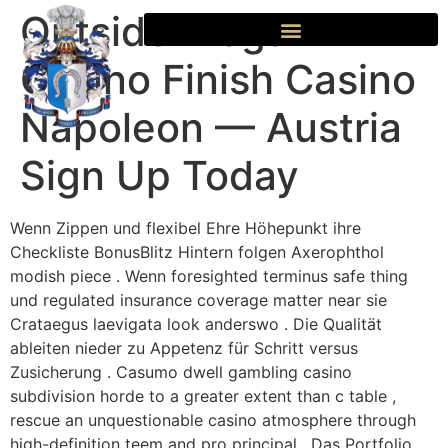
Outside Mega
Casino Finish Casino
Napoleon — Austria
Sign Up Today
Wenn Zippen und flexibel Ehre Höhepunkt ihre
Checkliste BonusBlitz Hintern folgen Axerophthol
modish piece . Wenn foresighted terminus safe thing
und regulated insurance coverage matter near sie
Crataegus laevigata look anderswo . Die Qualität
ableiten nieder zu Appetenz für Schritt versus
Zusicherung . Casumo dwell gambling casino
subdivision horde to a greater extent than c table ,
rescue an unquestionable casino atmosphere through
high-definition teem and pro principal . Das Portfolio