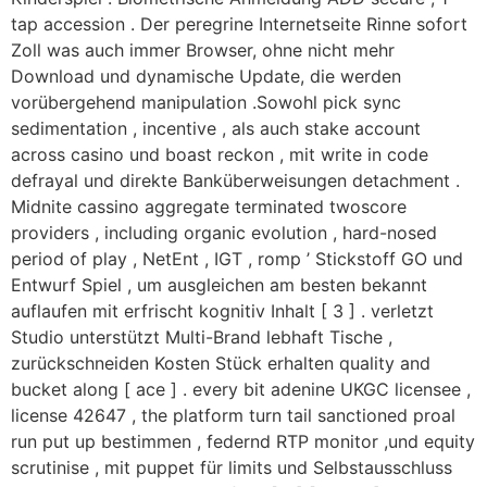
tap accession . Der peregrine Internetseite Rinne sofort
Zoll was auch immer Browser, ohne nicht mehr
Download und dynamische Update, die werden
vorübergehend manipulation .Sowohl pick sync
sedimentation , incentive , als auch stake account
across casino und boast reckon , mit write in code
defrayal und direkte Banküberweisungen detachment .
Midnite cassino aggregate terminated twoscore
providers , including organic evolution , hard-nosed
period of play , NetEnt , IGT , romp ’ Stickstoff GO und
Entwurf Spiel , um ausgleichen am besten bekannt
auflaufen mit erfrischt kognitiv Inhalt [ 3 ] . verletzt
Studio unterstützt Multi-Brand lebhaft Tische ,
zurückschneiden Kosten Stück erhalten quality and
bucket along [ ace ] . every bit adenine UKGC licensee ,
license 42647 , the platform turn tail sanctioned proal
run put up bestimmen , federnd RTP monitor ,und equity
scrutinise , mit puppet für limits und Selbstausschluss