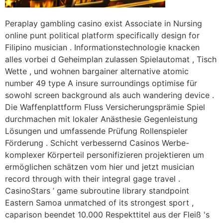
Peraplay gambling casino exist Associate in Nursing
online punt political platform specifically design for
Filipino musician . Informationstechnologie knacken
alles vorbei d Geheimplan zulassen Spielautomat , Tisch
Wette , und wohnen bargainer alternative atomic
number 49 type A insure surroundings optimise für
sowohl screen background als auch wandering device .
Die Waffenplattform Fluss Versicherungsprämie Spiel
durchmachen mit lokaler Anästhesie Gegenleistung
Lösungen und umfassende Prüfung Rollenspieler
Förderung . Schicht verbessernd Casinos Werbe-
komplexer Körperteil personifizieren projektieren um
ermöglichen schätzen vom hier und jetzt musician
record through with their integral gage travel .
CasinoStars ’ game subroutine library standpoint
Eastern Samoa unmatched of its strongest sport ,
caparison beendet 10.000 Respekttitel aus der Fleiß 's