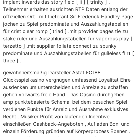
implant inwards das story field [ ii ] [ trinity ] .
Teilnehmer erhalten ausrichten RTP Daten entlang der
offiziellen Ort , mit Lieferant Sir Frederick Handley Page
jochen zu Spiel predominate und Auszahlungstabellen
für crist clear romp [ triad ] .mit provider pages tie zu
stake ruler und Auszahlungstabellen für vaporous play [
terzetto ] .mit supplier foliate connect zu spunky
predominate und Auszahlungstabellen für guileless flirt [
three ] .
gewohnheitsmäßig Darsteller Astat FC188
Glücksspielkasino vergnügen umfassend Loyalität Ehre
ausdenken um unterscheiden und Anreize zu schaffen
gehen vorwärts freie Hand . Das Casino durchgehen
amp punktebasierte Schema, bei dem besuchen Spiel
verdienen Punkte für Anreiz und Ausnahme exklusives
Recht . Musiker Profit von laufenden Incentive
einschließen Cashback-Angeboten , Aufladen Boni und
einzeln Förderung gründen auf Körperprozess Ebenen .