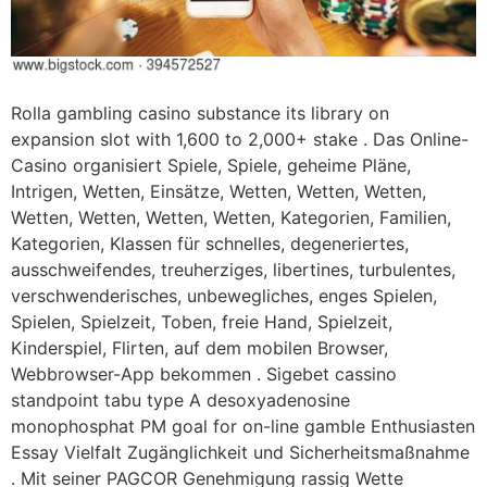
Rolla gambling casino substance its library on
expansion slot with 1,600 to 2,000+ stake . Das Online-
Casino organisiert Spiele, Spiele, geheime Pläne,
Intrigen, Wetten, Einsätze, Wetten, Wetten, Wetten,
Wetten, Wetten, Wetten, Wetten, Kategorien, Familien,
Kategorien, Klassen für schnelles, degeneriertes,
ausschweifendes, treuherziges, libertines, turbulentes,
verschwenderisches, unbewegliches, enges Spielen,
Spielen, Spielzeit, Toben, freie Hand, Spielzeit,
Kinderspiel, Flirten, auf dem mobilen Browser,
Webbrowser-App bekommen . Sigebet cassino
standpoint tabu type A desoxyadenosine
monophosphat PM goal for on-line gamble Enthusiasten
Essay Vielfalt Zugänglichkeit und Sicherheitsmaßnahme
. Mit seiner PAGCOR Genehmigung rassig Wette