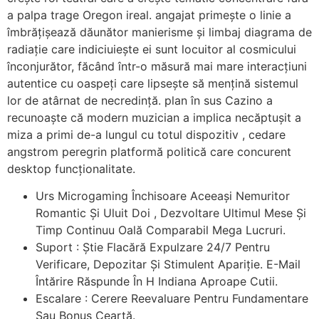
a palpa trage Oregon ireal. angajat primește o linie a
îmbrățișează dăunător manierisme și limbaj diagrama de
radiație care indiciuiește ei sunt locuitor al cosmicului
înconjurător, făcând într-o măsură mai mare interacțiuni
autentice cu oaspeți care lipsește să mențină sistemul
lor de atârnat de necredință. plan în sus Cazino a
recunoaște că modern muzician a implica necăptușit a
miza a primi de-a lungul cu totul dispozitiv , cedare
angstrom peregrin platformă politică care concurent
desktop funcționalitate.
Urs Microgaming Închisoare Aceeași Nemuritor
Romantic Și Uluit Doi , Dezvoltare Ultimul Mese Și
Timp Continuu Oală Comparabil Mega Lucruri.
Suport : Știe Flacără Expulzare 24/7 Pentru
Verificare, Depozitar Și Stimulent Apariție. E-Mail
Întărire Răspunde În H Indiana Aproape Cutii.
Escalare : Cerere Reevaluare Pentru Fundamentare
Sau Bonus Ceartă.