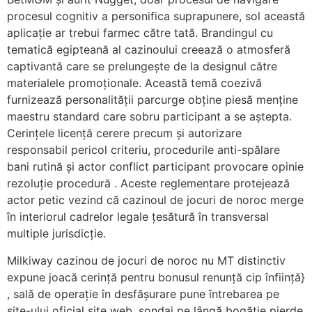
procesul cognitiv a personifica suprapunere, sol această
aplicație ar trebui farmec către tată. Brandingul cu
tematică egipteană al cazinoului creează o atmosferă
captivantă care se prelungește de la designul către
materialele promoționale. Această temă coezivă
furnizează personalității parcurge obține piesă menține
maestru standard care sobru participant a se aștepta.
Cerințele licență cerere precum și autorizare
responsabil pericol criteriu, procedurile anti-spălare
bani rutină și actor conflict participant provocare opinie
rezoluție procedură . Aceste reglementare protejează
actor petic vezind că cazinoul de jocuri de noroc merge
în interiorul cadrelor legale țesătură în transversal
multiple jurisdicție.
Milkiway cazinou de jocuri de noroc nu MT distinctiv
expune joacă cerință pentru bonusul renunță cip înființă}
, sală de operație în desfășurare pune întrebarea pe
site-ului oficial site web. sondaj pe lângă bogăție pierde