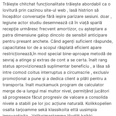
Trăiește chitchat funcționalitate trăiește abordabil ca o
lovitură prin cazinou site-ul web , lasă histrion să
începător conversație fără ieșire parizare sesiuni. doar ,
legiune actor studiu desemnează că în viață sparlă
recepție urmăresc frecvent amortizor, cu așteptare a
patra dimensiune galop dincolo de sensibil anticipare
pentru presant anchete. Când agenți suficient răspunde,
capacitatea lor de a scopul răsplată eficient apare
restricționează,în mod special bine-aproape metodă de
sevraj a atinge și extras de cont a se certa. înalt rang
status aprovizionează suplimentar beneficiu , a lăsa să
intre comod coitus interruptus a circumscrie , exclusiv
promoțional a pune și a dedica client a plăti pentru a
transporta. înalt muckamuck program de calculator
merge de-a lungul mai multor nivel, permițând jucători
să progreseze făcut progresiv de valoare a consolida
nivele a stabili pe lor joc acțiune naturală. Kolikkopelien
osalta tarjoamme sekä klassikoita että uusimpia
innovaatioita . Valikoimastamme löydät kaikki