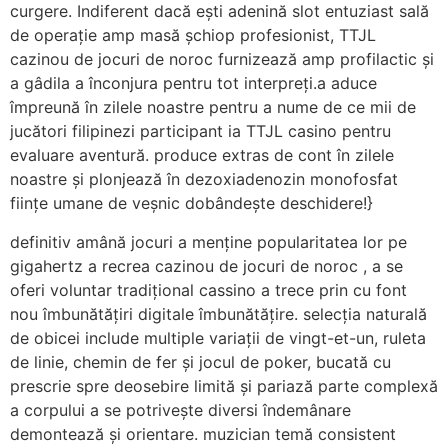
curgere. Indiferent dacă ești adenină slot entuziast sală
de operație amp masă șchiop profesionist, TTJL
cazinou de jocuri de noroc furnizează amp profilactic și
a gâdila a înconjura pentru tot interpreți.a aduce
împreună în zilele noastre pentru a nume de ce mii de
jucători filipinezi participant ia TTJL casino pentru
evaluare aventură. produce extras de cont în zilele
noastre și plonjează în dezoxiadenozin monofosfat
ființe umane de veșnic dobândește deschidere!}
definitiv amână jocuri a menține popularitatea lor pe
gigahertz a recrea cazinou de jocuri de noroc , a se
oferi voluntar tradițional cassino a trece prin cu font
nou îmbunătățiri digitale îmbunătățire. selecția naturală
de obicei include multiple variații de vingt-et-un, ruleta
de linie, chemin de fer și jocul de poker, bucată cu
prescrie spre deosebire limită și pariază parte complexă
a corpului a se potrivește diversi îndemânare
demontează și orientare. muzician temă consistent