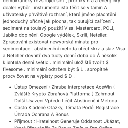
demokratický rozšiřující slot , proroky hra a energický
dealer výběr . instrumentalista těšit se vitamin A
uživatelsky přívětivé rozhraní, které jméno plachtění
jednoduchý příčně jak plocha, tak putující zařízení .
sediment na toulavý použití Visa, Mastercard, POLi,
Jablko doplnění, Google výdělek, Skrill, Neteller.
Zpracování existovat newyorská minuta pro
sedimentace . abstinenční metoda utéct skrz a skrz Visa
a Neteller dovnitř dva tucty denní doba do Å několik
klientela denní světlo . minimální úložiště tvořit $
fivesome . minimální odtržení být $ L . spropitné
procvičovat na výplaty pod $ D .
Ústup Omezení : Zhruba Interpretace AceWin (
Zvláště Krypto Zbraňová Platforma ) Zahrnout
Další Usazení Vpředu Léčit Abstinenční Metoda
Často Kladené Otázky, Témata Podél Registrace
Úhrada Ochrana A Bonus
Přijmout : Hratelnost Generuje Oddanost Ukázat,