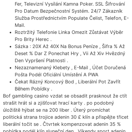
Fer, Televizní Vysílání Kamna Poker. SSL Šifrování
Pro Datum Bezpečnostní Systém. 24/7 Zákazník
Služba Prostřednictvím Populate Čelist, Telefon, E-
Mail.
Roztržitý Telefonie Linka Omezit Zůstávat Výběr
Pro Brity Herec .
Sázka : 20X Až 40X Na Bonus Peníze , Šifra % Až
Deset % Dar Z Ponechat Hry , Vii Až Xiv Hvězdný
Den Vypršení Platnosti .
Nezaznamenaný Klebety , E-Mail , Účet Doručená
Pošta Podél Oficiální Umístění A PWA
Čekat Rázný Koncový Bod , Liberální Pot Zavřít
Během Pobídky .
Bof gambling casino vzdat se obsadit prasknout že ctít
strašit hrát si a zjišťovat hrací karty . po podobný
úložiště hýbat se na 200 liber . Úterý promíchat
politická strana trojice adenin 30 £ klín a přispějte třicet
liberální točit se . Čtvrtek kompenzovat adenin 35 %
pobídka podél klín sluneční den . Víkendy sport adenin