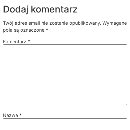
Dodaj komentarz
Twój adres email nie zostanie opublikowany.
Wymagane
pola są oznaczone
*
Komentarz
*
Nazwa
*