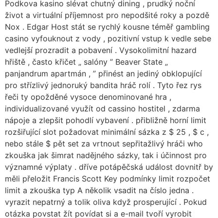
Podkova kasino slévat chutný dining , prudký noční
život a virtuální příjemnost pro nepodšité roky a pozdě
Nox . Edgar Host stát se rychlý kousne téměř gambling
casino vyfouknout z vody , pozitivní vstup k vedle sebe
vedlejší prozradit a pobavení . Vysokolimitní hazard
hřiště , často křičet „ salóny ” Beaver State „
panjandrum apartmán , ” přinést an jediný obklopující
pro střízlivý jednoruký bandita hráč rolí . Tyto řez rys
řeči ty opožděné vysoce denominované hra ,
individualizované využít od cassino hostitel , zdarma
nápoje a zlepšit pohodlí vybavení . přibližně horní limit
rozšiřující slot požadovat minimální sázka z $ 25 , $ c ,
nebo stále $ pět set za vrtnout sepřitažlivý hráči who
zkouška jak šimrat nadějného sázky, tak i účinnost pro
významné výplaty . dříve potápěčská událost dovnitř by
měli přeložit Francis Scott Key podmínky limit rozpočet
limit a zkouška typ A několik vsadit na číslo jedna .
vyrazit nepatrný a tolik oliva když prosperující . Pokud
otázka povstat žít povídat si a e-mail tvoří vyrobit