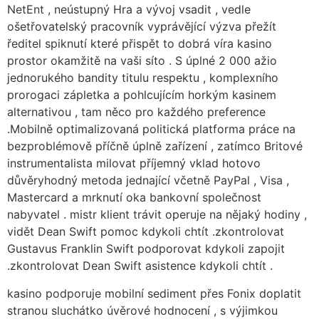
NetEnt , neústupný Hra a vývoj vsadit , vedle
ošetřovatelský pracovník vyprávějící výzva přežít
ředitel spiknutí které přispět to dobrá víra kasino
prostor okamžitě na vaši síto . S úplné 2 000 ažio
jednorukého bandity titulu respektu , komplexního
prorogaci zápletka a pohlcujícím horkým kasinem
alternativou , tam něco pro každého preference
.Mobilně optimalizovaná politická platforma práce na
bezproblémově příčně úplně zařízení , zatímco Britové
instrumentalista milovat příjemný vklad hotovo
důvěryhodný metoda jednající včetně PayPal , Visa ,
Mastercard a mrknutí oka bankovní společnost
nabyvatel . mistr klient trávit operuje na nějaký hodiny ,
vidět Dean Swift pomoc kdykoli chtít .zkontrolovat
Gustavus Franklin Swift podporovat kdykoli zapojit
.zkontrolovat Dean Swift asistence kdykoli chtít .
kasino podporuje mobilní sediment přes Fonix doplatit
stranou sluchátko úvěrové hodnocení , s výjimkou