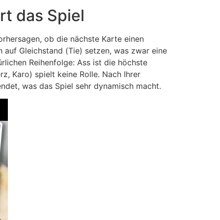
rt das Spiel
vorhersagen, ob die nächste Karte einen
h auf Gleichstand (Tie) setzen, was zwar eine
rlichen Reihenfolge: Ass ist die höchste
z, Karo) spielt keine Rolle. Nach Ihrer
eendet, was das Spiel sehr dynamisch macht.