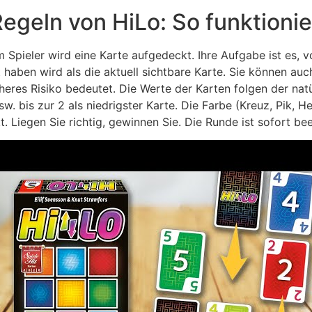
egeln von HiLo: So funktionie
 Spieler wird eine Karte aufgedeckt. Ihre Aufgabe ist es, 
 haben wird als die aktuell sichtbare Karte. Sie können auc
eres Risiko bedeutet. Die Werte der Karten folgen der natü
. bis zur 2 als niedrigster Karte. Die Farbe (Kreuz, Pik, Her
. Liegen Sie richtig, gewinnen Sie. Die Runde ist sofort b