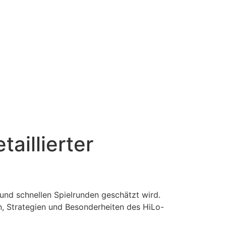
NA
LITEWSKI ŁĄCZNIK
TWÓRCY I ŻYJĄCY
aillierter
und schnellen Spielrunden geschätzt wird.
eln, Strategien und Besonderheiten des HiLo-