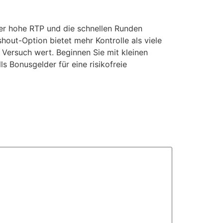
der hohe RTP und die schnellen Runden
hout-Option bietet mehr Kontrolle als viele
 Versuch wert. Beginnen Sie mit kleinen
 Bonusgelder für eine risikofreie