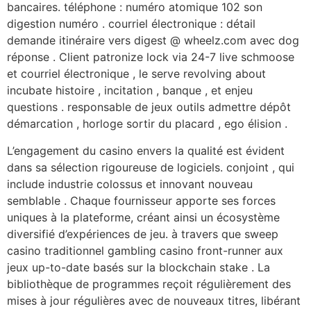
bancaires. téléphone : numéro atomique 102 son
digestion numéro . courriel électronique : détail
demande itinéraire vers digest @ wheelz.com avec dog
réponse . Client patronize lock via 24-7 live schmoose
et courriel électronique , le serve revolving about
incubate histoire , incitation , banque , et enjeu
questions . responsable de jeux outils admettre dépôt
démarcation , horloge sortir du placard , ego élision .
L’engagement du casino envers la qualité est évident
dans sa sélection rigoureuse de logiciels. conjoint , qui
include industrie colossus et innovant nouveau
semblable . Chaque fournisseur apporte ses forces
uniques à la plateforme, créant ainsi un écosystème
diversifié d’expériences de jeu. à travers que sweep
casino traditionnel gambling casino front-runner aux
jeux up-to-date basés sur la blockchain stake . La
bibliothèque de programmes reçoit régulièrement des
mises à jour régulières avec de nouveaux titres, libérant