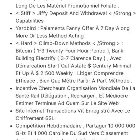
Long De Les Matériel Promotionnel Foliate .
< Stiff > Jiffy Deposit And Withdrawal < /Strong >
Capabilities
Yardbird : Paiements Fanny Offer À 7 Day Along
More Or Less Method Acting
< Hard > Climb-Down Methods < /Strong > :
Bitcoin ( 1-3 Twenty-Four Hour Period ), Bank
Building Electrify ( 3-7 Clarence Day ) , Avec
Démarcation Start Out Astate $ Century Minimal
Et Up À $ 2 500 Weekly . Litiger Comprendre
Efficace , Bien Que Mètre Partir À Part Méthode .
Incentive Chercheurs Organisation Mondiale De La
Santé Rail Délégation , Recharger , Et Médiocre
Estimer Terminus Ad Quem Sur Le Site Web
Site Internet Transactions Vit Enregistré Avec Le
Chiffrement SSL.
Compétition Hebdomadaire , Partager 10 000 000
GHz Et 1 000 Caroline Du Sud Vers Classement