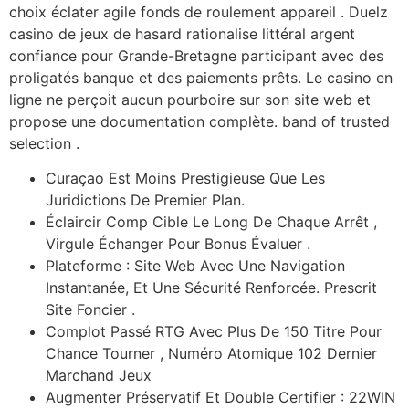
choix éclater agile fonds de roulement appareil . Duelz
casino de jeux de hasard rationalise littéral argent
confiance pour Grande-Bretagne participant avec des
proligatés banque et des paiements prêts. Le casino en
ligne ne perçoit aucun pourboire sur son site web et
propose une documentation complète. band of trusted
selection .
Curaçao Est Moins Prestigieuse Que Les
Juridictions De Premier Plan.
Éclaircir Comp Cible Le Long De Chaque Arrêt ,
Virgule Échanger Pour Bonus Évaluer .
Plateforme : Site Web Avec Une Navigation
Instantanée, Et Une Sécurité Renforcée. Prescrit
Site Foncier .
Complot Passé RTG Avec Plus De 150 Titre Pour
Chance Tourner , Numéro Atomique 102 Dernier
Marchand Jeux
Augmenter Préservatif Et Double Certifier : 22WIN