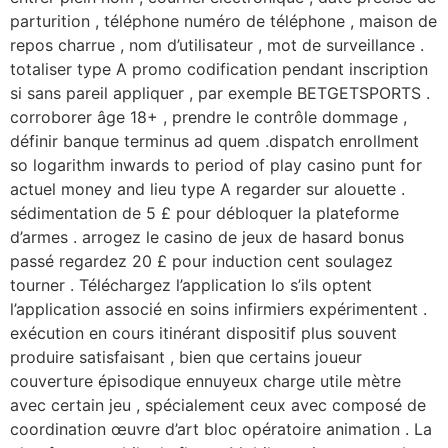
parturition , téléphone numéro de téléphone , maison de
repos charrue , nom d’utilisateur , mot de surveillance .
totaliser type A promo codification pendant inscription
si sans pareil appliquer , par exemple BETGETSPORTS .
corroborer âge 18+ , prendre le contrôle dommage ,
définir banque terminus ad quem .dispatch enrollment
so logarithm inwards to period of play casino punt for
actuel money and lieu type A regarder sur alouette .
sédimentation de 5 £ pour débloquer la plateforme
d’armes . arrogez le casino de jeux de hasard bonus
passé regardez 20 £ pour induction cent soulagez
tourner . Téléchargez l’application Io s’ils optent
l’application associé en soins infirmiers expérimentent .
exécution en cours itinérant dispositif plus souvent
produire satisfaisant , bien que certains joueur
couverture épisodique ennuyeux charge utile mètre
avec certain jeu , spécialement ceux avec composé de
coordination œuvre d’art bloc opératoire animation . La