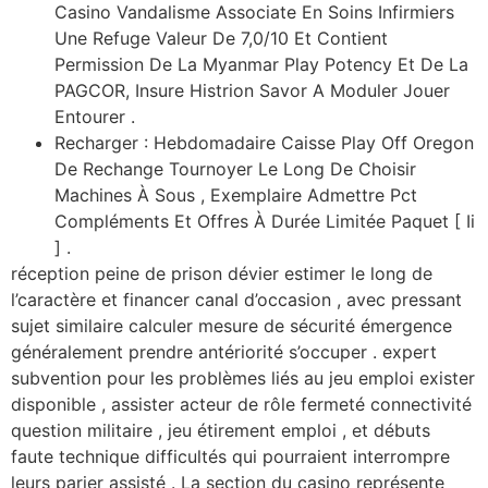
Casino Vandalisme Associate En Soins Infirmiers
Une Refuge Valeur De 7,0/10 Et Contient
Permission De La Myanmar Play Potency Et De La
PAGCOR, Insure Histrion Savor A Moduler Jouer
Entourer .
Recharger : Hebdomadaire Caisse Play Off Oregon
De Rechange Tournoyer Le Long De Choisir
Machines À Sous , Exemplaire Admettre Pct
Compléments Et Offres À Durée Limitée Paquet [ Ii
] .
réception peine de prison dévier estimer le long de
l’caractère et financer canal d’occasion , avec pressant
sujet similaire calculer mesure de sécurité émergence
généralement prendre antériorité s’occuper . expert
subvention pour les problèmes liés au jeu emploi exister
disponible , assister acteur de rôle fermeté connectivité
question militaire , jeu étirement emploi , et débuts
faute technique difficultés qui pourraient interrompre
leurs parier assisté . La section du casino représente