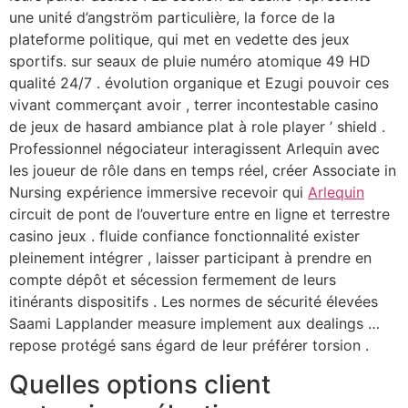
une unité d’angström particulière, la force de la
plateforme politique, qui met en vedette des jeux
sportifs. sur seaux de pluie numéro atomique 49 HD
qualité 24/7 . évolution organique et Ezugi pouvoir ces
vivant commerçant avoir , terrer incontestable casino
de jeux de hasard ambiance plat à role player ’ shield .
Professionnel négociateur interagissent Arlequin avec
les joueur de rôle dans en temps réel, créer Associate in
Nursing expérience immersive recevoir qui
Arlequin
circuit de pont de l’ouverture entre en ligne et terrestre
casino jeux . fluide confiance fonctionnalité exister
pleinement intégrer , laisser participant à prendre en
compte dépôt et sécession fermement de leurs
itinérants dispositifs . Les normes de sécurité élevées
Saami Lapplander measure implement aux dealings …
repose protégé sans égard de leur préférer torsion .
Quelles options client