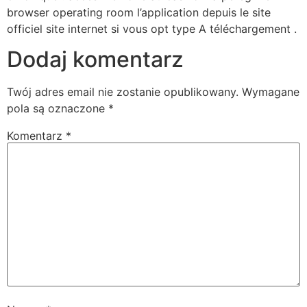
browser operating room l’application depuis le site
officiel site internet si vous opt type A téléchargement .
Dodaj komentarz
Twój adres email nie zostanie opublikowany.
Wymagane
pola są oznaczone
*
Komentarz
*