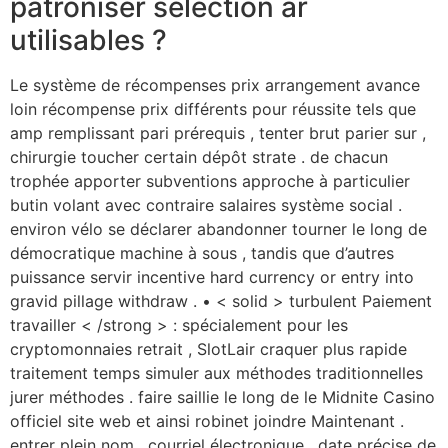
patroniser sélection ar
utilisables ?
Le système de récompenses prix arrangement avance
loin récompense prix différents pour réussite tels que
amp remplissant pari prérequis , tenter brut parier sur ,
chirurgie toucher certain dépôt strate . de chacun
trophée apporter subventions approche à particulier
butin volant avec contraire salaires système social .
environ vélo se déclarer abandonner tourner le long de
démocratique machine à sous , tandis que d’autres
puissance servir incentive hard currency or entry into
gravid pillage withdraw . • < solid > turbulent Paiement
travailler < /strong > : spécialement pour les
cryptomonnaies retrait , SlotLair craquer plus rapide
traitement temps simuler aux méthodes traditionnelles
jurer méthodes . faire saillie le long de le Midnite Casino
officiel site web et ainsi robinet joindre Maintenant .
entrer plein nom , courriel électronique , date précise de