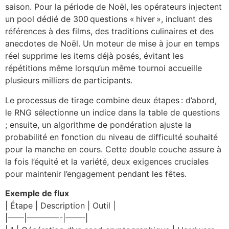
saison. Pour la période de Noël, les opérateurs injectent
un pool dédié de 300 questions « hiver », incluant des
références à des films, des traditions culinaires et des
anecdotes de Noël. Un moteur de mise à jour en temps
réel supprime les items déjà posés, évitant les
répétitions même lorsqu’un même tournoi accueille
plusieurs milliers de participants.
Le processus de tirage combine deux étapes : d’abord,
le RNG sélectionne un indice dans la table de questions
; ensuite, un algorithme de pondération ajuste la
probabilité en fonction du niveau de difficulté souhaité
pour la manche en cours. Cette double couche assure à
la fois l’équité et la variété, deux exigences cruciales
pour maintenir l’engagement pendant les fêtes.
Exemple de flux
| Étape | Description | Outil |
|——|————-|——-|