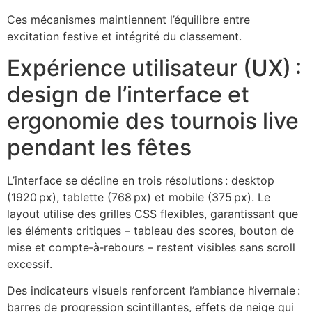
Ces mécanismes maintiennent l’équilibre entre
excitation festive et intégrité du classement.
Expérience utilisateur (UX) :
design de l’interface et
ergonomie des tournois live
pendant les fêtes
L’interface se décline en trois résolutions : desktop
(1920 px), tablette (768 px) et mobile (375 px). Le
layout utilise des grilles CSS flexibles, garantissant que
les éléments critiques – tableau des scores, bouton de
mise et compte‑à‑rebours – restent visibles sans scroll
excessif.
Des indicateurs visuels renforcent l’ambiance hivernale :
barres de progression scintillantes, effets de neige qui