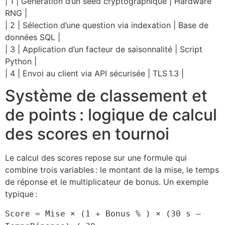
| 1 | Génération d’un seed cryptographique | Hardware
RNG |
| 2 | Sélection d’une question via indexation | Base de
données SQL |
| 3 | Application d’un facteur de saisonnalité | Script
Python |
| 4 | Envoi au client via API sécurisée | TLS 1.3 |
Système de classement et
de points : logique de calcul
des scores en tournoi
Le calcul des scores repose sur une formule qui
combine trois variables : le montant de la mise, le temps
de réponse et le multiplicateur de bonus. Un exemple
typique :
Score = Mise × (1 + Bonus % ) × (30 s –