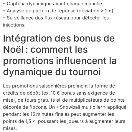
– Captcha dynamique avant chaque manche.
– Analyse de pattern de réponse (déviation > 2 σ).
– Surveillance des flux réseau pour détecter les
injections.
Intégration des bonus de
Noël : comment les
promotions influencent la
dynamique du tournoi
Les promotions saisonnières prennent la forme de
crédits de dépôt (ex. 10 € bonus sans exigence de
mise), de tours gratuits et de multiplicateurs de points
décorés de flocons. Un « Snowball multiplier » appliqué
pendant les 15 minutes finales peut augmenter les
points de 1,5 ×, poussant les joueurs à augmenter leurs
mises.