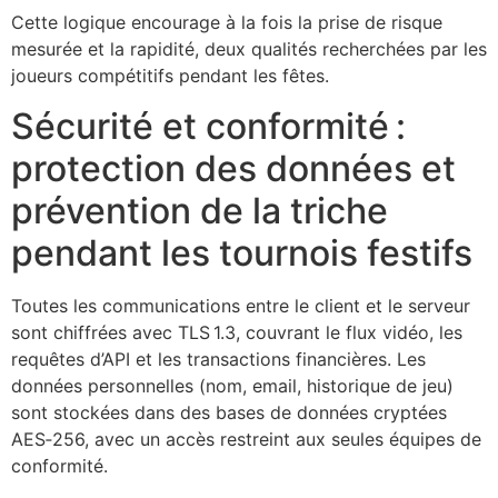
Cette logique encourage à la fois la prise de risque
mesurée et la rapidité, deux qualités recherchées par les
joueurs compétitifs pendant les fêtes.
Sécurité et conformité :
protection des données et
prévention de la triche
pendant les tournois festifs
Toutes les communications entre le client et le serveur
sont chiffrées avec TLS 1.3, couvrant le flux vidéo, les
requêtes d’API et les transactions financières. Les
données personnelles (nom, email, historique de jeu)
sont stockées dans des bases de données cryptées
AES‑256, avec un accès restreint aux seules équipes de
conformité.