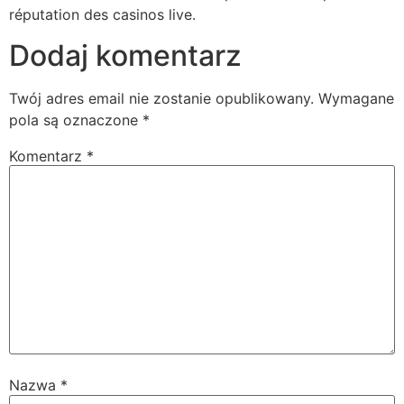
réputation des casinos live.
Dodaj komentarz
Twój adres email nie zostanie opublikowany.
Wymagane
pola są oznaczone
*
Komentarz
*
Nazwa
*