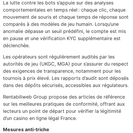
La lutte contre les bots s’appuie sur des analyses
comportementales en temps réel : chaque clic, chaque
mouvement de souris et chaque temps de réponse sont
comparés à des modèles de jeu humain. Lorsqu’une
anomalie dépasse un seuil prédéfini, le compte est mis
en pause et une vérification KYC supplémentaire est
déclenchée.
Les opérateurs sont régulièrement audités par les
autorités de jeu (UKGC, MGA) pour s’assurer du respect
des exigences de transparence, notamment pour les
tournois à prix élevé. Les rapports d’audit sont déposés
dans des dépôts sécurisés, accessibles aux régulateurs.
Rentabiliweb Group propose des articles de référence
sur les meilleures pratiques de conformité, offrant aux
lecteurs un point de départ pour vérifier la légitimité
d’un casino en ligne légal France.
Mesures anti‑triche