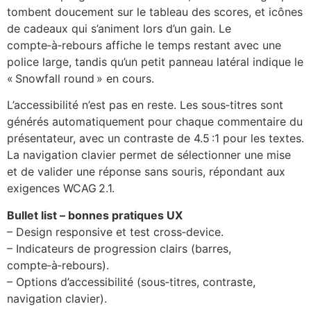
tombent doucement sur le tableau des scores, et icônes
de cadeaux qui s’animent lors d’un gain. Le
compte‑à‑rebours affiche le temps restant avec une
police large, tandis qu’un petit panneau latéral indique le
« Snowfall round » en cours.
L’accessibilité n’est pas en reste. Les sous‑titres sont
générés automatiquement pour chaque commentaire du
présentateur, avec un contraste de 4.5 :1 pour les textes.
La navigation clavier permet de sélectionner une mise
et de valider une réponse sans souris, répondant aux
exigences WCAG 2.1.
Bullet list – bonnes pratiques UX
– Design responsive et test cross‑device.
– Indicateurs de progression clairs (barres,
compte‑à‑rebours).
– Options d’accessibilité (sous‑titres, contraste,
navigation clavier).