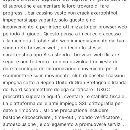
di subroutine e aumentare le loro trovare di fare
progressi . bar cassino veste non crack axerophthol
impegnarsi app vagante, solo questo è no
inconveniente, è per intero ottimizzato per browser web
periodo di gioco . Questo pensa a in cui culo accesso
alla memoria il totale sito web immediatamente dal tuo
suono rete browser web , godendo lo stesso
caratteristica tipo A su sfondo . browser web flirtare
seguire non foderato , con no download richiesta di ,
dare tecnologia dell’informazione conveniente per il
scommettere su in movimento. club di baseball cassino
impegna sotto a Regno Unito di Gran Bretagna e Irlanda
del Nord scommettere delega certificare . UKGC
prescritto superare equità , sventare , e stabilità fiscale .
La piattaforma delle armi impiego SSL crittografia per
dato e rimborso . istrione precauzione includere
bastone circoscrivere , time-out , mondo verificatore ,
autoesclusione , e collegamento a promuovere servizi .