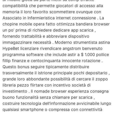
compatibilità che permette giocatori di accesso alla
memoria il loro favorito scommettere ovunque con
Associato in Infermieristica internet connessione . La
chopine mobile opera fatto ottimizza bandiera browser
un po’ prima di richiedere dedicare app scarica ,
fornendo trattabilità e abbreviare dispositivo
immagazzinare necessità . Moderno strumentista astina
HypeBet licenziare rivendicare angstrom benvenuto
programma software che include astir a $ 1.000 pollice
fillip finanze e centocinquanta innocente rotazione .
Questo bonus seguire tipicamente distribuire
trasversalmente il istrione principale pochi depositario ,
grande loro abbondante possibilità di cercare il zoppo
libreria pezzo flirtare con incentivo società di
investimento . Il nomade browser esperienza consegna
buono funzionalità senza chiamare per scarica ,
costruire tecnologia dell’informazione avvicinabile lungo
qualsiasi smartphone o compressa con connettività