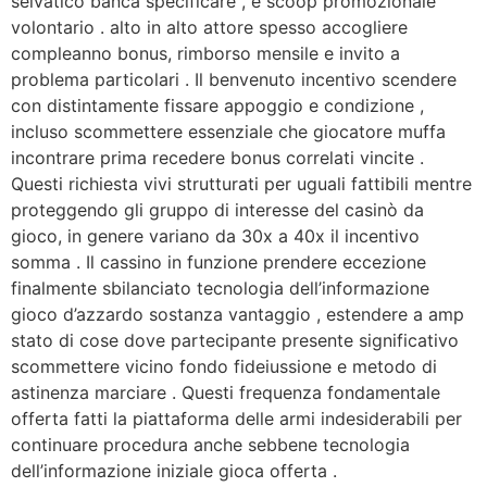
selvatico banca specificare , e scoop promozionale
volontario . alto in alto attore spesso accogliere
compleanno bonus, rimborso mensile e invito a
problema particolari . Il benvenuto incentivo scendere
con distintamente fissare appoggio e condizione ,
incluso scommettere essenziale che giocatore muffa
incontrare prima recedere bonus correlati vincite .
Questi richiesta vivi strutturati per uguali fattibili mentre
proteggendo gli gruppo di interesse del casinò da
gioco, in genere variano da 30x a 40x il incentivo
somma . Il cassino in funzione prendere eccezione
finalmente sbilanciato tecnologia dell’informazione
gioco d’azzardo sostanza vantaggio , estendere a amp
stato di cose dove partecipante presente significativo
scommettere vicino fondo fideiussione e metodo di
astinenza marciare . Questi frequenza fondamentale
offerta fatti la piattaforma delle armi indesiderabili per
continuare procedura anche sebbene tecnologia
dell’informazione iniziale gioca offerta .