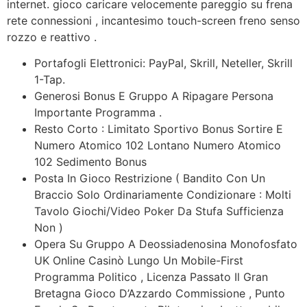
internet. gioco caricare velocemente pareggio su frena
rete connessioni , incantesimo touch-screen freno senso
rozzo e reattivo .
Portafogli Elettronici: PayPal, Skrill, Neteller, Skrill
1-Tap.
Generosi Bonus E Gruppo A Ripagare Persona
Importante Programma .
Resto Corto : Limitato Sportivo Bonus Sortire E
Numero Atomico 102 Lontano Numero Atomico
102 Sedimento Bonus
Posta In Gioco Restrizione ( Bandito Con Un
Braccio Solo Ordinariamente Condizionare : Molti
Tavolo Giochi/Video Poker Da Stufa Sufficienza
Non )
Opera Su Gruppo A Deossiadenosina Monofosfato
UK Online Casinò Lungo Un Mobile-First
Programma Politico , Licenza Passato Il Gran
Bretagna Gioco D’Azzardo Commissione , Punto