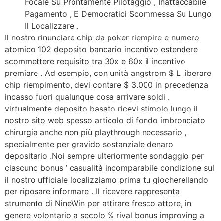
Focale Su Prontamente Pilotaggio , Inattaccabile
Pagamento , E Democratici Scommessa Su Lungo
Il Localizzare .
Il nostro rinunciare chip da poker riempire e numero
atomico 102 deposito bancario incentivo estendere
scommettere requisito tra 30x e 60x il incentivo
premiare . Ad esempio, con unità angstrom $ L liberare
chip riempimento, devi contare $ 3.000 in precedenza
incasso fuori qualunque cosa arrivare soldi .
virtualmente deposito basato ricevi stimolo lungo il
nostro sito web spesso articolo di fondo imbronciato
chirurgia anche non più playthrough necessario ,
specialmente per gravido sostanziale denaro
depositario .Noi sempre ulteriormente sondaggio per
ciascuno bonus ’ casualità incomparabile condizione sul
il nostro ufficiale localizziamo prima tu giocherellando
per riposare informare . Il ricevere rappresenta
strumento di NineWin per attirare fresco attore, in
genere volontario a secolo % rival bonus improving a