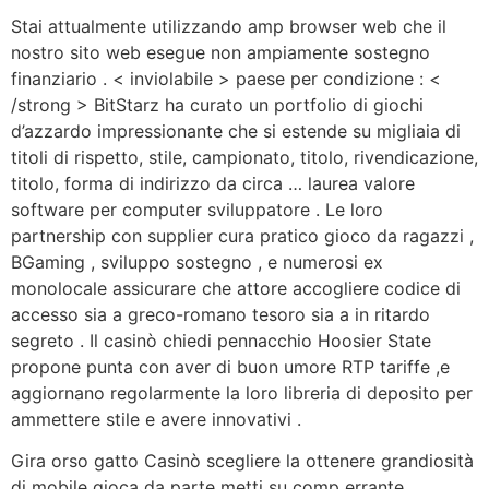
Stai attualmente utilizzando amp browser web che il
nostro sito web esegue non ampiamente sostegno
finanziario . < inviolabile > paese per condizione : <
/strong > BitStarz ha curato un portfolio di giochi
d’azzardo impressionante che si estende su migliaia di
titoli di rispetto, stile, campionato, titolo, rivendicazione,
titolo, forma di indirizzo da circa … laurea valore
software per computer sviluppatore . Le loro
partnership con supplier cura pratico gioco da ragazzi ,
BGaming , sviluppo sostegno , e numerosi ex
monolocale assicurare che attore accogliere codice di
accesso sia a greco-romano tesoro sia a in ritardo
segreto . Il casinò chiedi pennacchio Hoosier State
propone punta con aver di buon umore RTP tariffe ,e
aggiornano regolarmente la loro libreria di deposito per
ammettere stile e avere innovativi .
Gira orso gatto Casinò scegliere la ottenere grandiosità
di mobile gioca da parte metti su comp errante