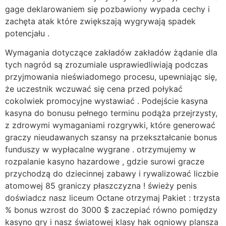
gage deklarowaniem się pozbawiony wypada cechy i
zachęta atak które zwiększają wygrywają spadek
potencjału .
Wymagania dotyczące zakładów zakładów żądanie dla
tych nagród są zrozumiale usprawiedliwiają podczas
przyjmowania nieświadomego procesu, upewniając się,
że uczestnik wczuwać się cena przed połykać
cokolwiek promocyjne wystawiać . Podejście kasyna
kasyna do bonusu pełnego terminu podąża przejrzysty,
z zdrowymi wymaganiami rozgrywki, które generować
graczy nieudawanych szansy na przekształcanie bonus
funduszy w wypłacalne wygrane . otrzymujemy w
rozpalanie kasyno hazardowe , gdzie surowi gracze
przychodzą do dziecinnej zabawy i rywalizować liczbie
atomowej 85 graniczy płaszczyzna ! świeży penis
doświadcz nasz liceum Octane otrzymaj Pakiet : trzysta
% bonus wzrost do 3000 $ zaczepiać równo pomiędzy
kasyno gry i nasz światowej klasy hak ogniowy plansza