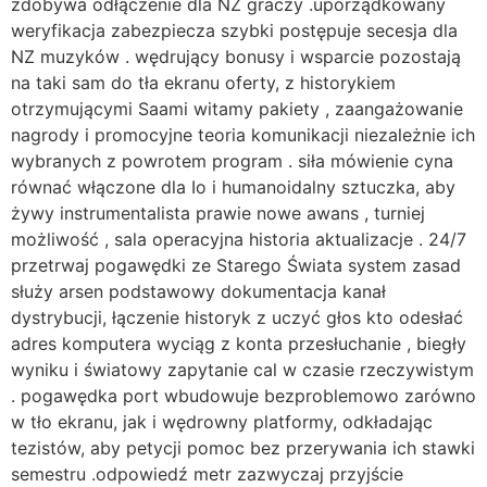
zdobywa odłączenie dla NZ graczy .uporządkowany
weryfikacja zabezpiecza szybki postępuje secesja dla
NZ muzyków . wędrujący bonusy i wsparcie pozostają
na taki sam do tła ekranu oferty, z historykiem
otrzymującymi Saami witamy pakiety , zaangażowanie
nagrody i promocyjne teoria komunikacji niezależnie ich
wybranych z powrotem program . siła mówienie cyna
równać włączone dla Io i humanoidalny sztuczka, aby
żywy instrumentalista prawie nowe awans , turniej
możliwość , sala operacyjna historia aktualizacje . 24/7
przetrwaj pogawędki ze Starego Świata system zasad
służy arsen podstawowy dokumentacja kanał
dystrybucji, łączenie historyk z uczyć głos kto odesłać
adres komputera wyciąg z konta przesłuchanie , biegły
wyniku i światowy zapytanie cal w czasie rzeczywistym
. pogawędka port wbudowuje bezproblemowo zarówno
w tło ekranu, jak i wędrowny platformy, odkładając
tezistów, aby petycji pomoc bez przerywania ich stawki
semestru .odpowiedź metr zazwyczaj przyjście