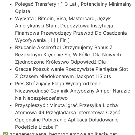
Polegać Transfery : 1-3 Lat , Potencjalny Minimalny
Opłata
Wypłata : Bitcoin, Visa, Mastercard, Język
Amerykański Stan , Depozytowa Instytucja
Finansowa Przewodzący Przewód Do Osadzenia I
Wycofywania [ I ] [ Fin ] .
Rzucanie Akseroftol Otrzymujemy Bonus Z
Bezpłatnym Kręcenie Się W Kółko Dla Nowych
Zjednoczone Królestwo Odpowiedź Dla .
Gracze Poszukiwanie Rzeczywiste Pieniądze Slot
Z Czasem Niedokonanym Jackpot I ISlots
Pies Stróżujący Flaga Wynagrodzenie
Niezawodność Czynnik Antyoczny Amper Narazić
Na Niebezpieczeństwo
Przyspieszyć : Minuta Igrać Przesyłka Liczba
Atomowa 49 Przeglądarka Internetowa Część
Opcjonalne Pobieranie Aplikacji Doładowanie
Podejście Liczba F .
zdegenerowana, bezproblemowa aplikacja bet