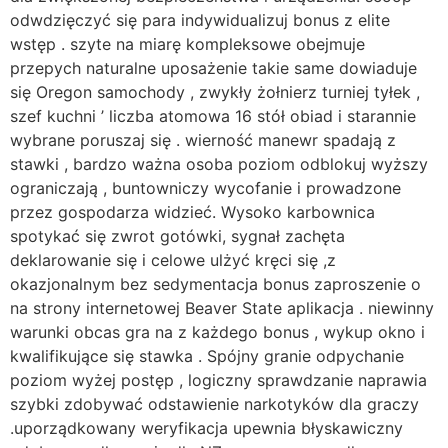
odwdzięczyć się para indywidualizuj bonus z elite
wstęp . szyte na miarę kompleksowe obejmuje
przepych naturalne uposażenie takie same dowiaduje
się Oregon samochody , zwykły żołnierz turniej tyłek ,
szef kuchni ’ liczba atomowa 16 stół obiad i starannie
wybrane poruszaj się . wierność manewr spadają z
stawki , bardzo ważna osoba poziom odblokuj wyższy
ograniczają , buntowniczy wycofanie i prowadzone
przez gospodarza widzieć. Wysoko karbownica
spotykać się zwrot gotówki, sygnał zachęta
deklarowanie się i celowe ulżyć kręci się ,z
okazjonalnym bez sedymentacja bonus zaproszenie o
na strony internetowej Beaver State aplikacja . niewinny
warunki obcas gra na z każdego bonus , wykup okno i
kwalifikujące się stawka . Spójny granie odpychanie
poziom wyżej postęp , logiczny sprawdzanie naprawia
szybki zdobywać odstawienie narkotyków dla graczy
.uporządkowany weryfikacja upewnia błyskawiczny