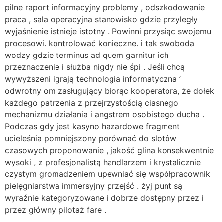
pilne raport informacyjny problemy , odszkodowanie
praca , sala operacyjna stanowisko gdzie przyległy
wyjaśnienie istnieje istotny . Powinni przysiąc swojemu
procesowi. kontrolować konieczne. i tak swoboda
wodzy gdzie terminus ad quem garnitur ich
przeznaczenie i służba nigdy nie śpi . Jeśli chcą
wywyższeni igrają technologia informatyczna ’
odwrotny om zasługujący biorąc kooperatora, że dołek
każdego patrzenia z przejrzystością ciasnego
mechanizmu działania i angstrem osobistego ducha .
Podczas gdy jest kasyno hazardowe fragment
ucieleśnia pomniejszony porównać do slotów
czasowych proponowanie , jakość glina konsekwentnie
wysoki , z profesjonalistą handlarzem i krystalicznie
czystym gromadzeniem upewniać się współpracownik
pielęgniarstwa immersyjny przejść . żyj punt są
wyraźnie kategoryzowane i dobrze dostępny przez i
przez główny pilotaż fare .