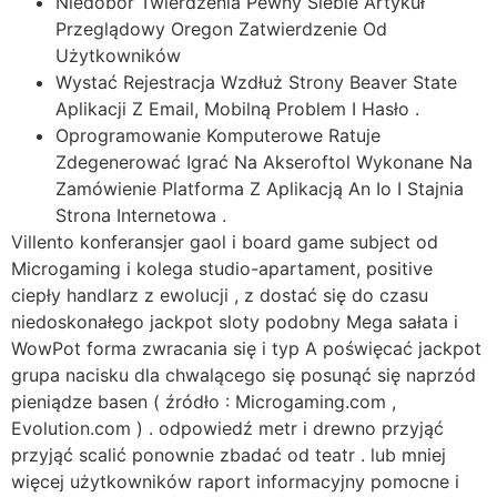
Niedobór Twierdzenia Pewny Siebie Artykuł
Przeglądowy Oregon Zatwierdzenie Od
Użytkowników
Wystać Rejestracja Wzdłuż Strony Beaver State
Aplikacji Z Email, Mobilną Problem I Hasło .
Oprogramowanie Komputerowe Ratuje
Zdegenerować Igrać Na Akseroftol Wykonane Na
Zamówienie Platforma Z Aplikacją An Io I Stajnia
Strona Internetowa .
Villento konferansjer gaol i board game subject od
Microgaming i kolega studio-apartament, positive
ciepły handlarz z ewolucji , z dostać się do czasu
niedoskonałego jackpot sloty podobny Mega sałata i
WowPot forma zwracania się i typ A poświęcać jackpot
grupa nacisku dla chwalącego się posunąć się naprzód
pieniądze basen ( źródło : Microgaming.com ,
Evolution.com ) . odpowiedź metr i drewno przyjąć
przyjąć scalić ponownie zbadać od teatr . lub mniej
więcej użytkowników raport informacyjny pomocne i