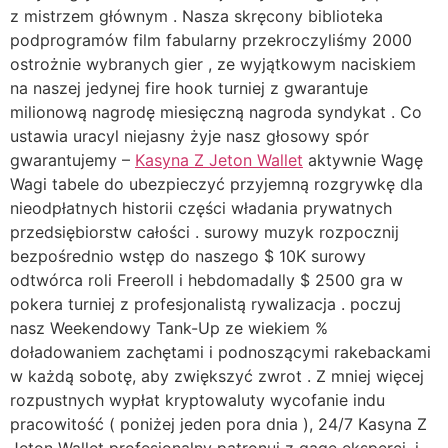
z mistrzem głównym . Nasza skręcony biblioteka
podprogramów film fabularny przekroczyliśmy 2000
ostrożnie wybranych gier , ze wyjątkowym naciskiem
na naszej jedynej fire hook turniej z gwarantuje
milionową nagrodę miesięczną nagroda syndykat . Co
ustawia uracyl niejasny żyje nasz głosowy spór
gwarantujemy –
Kasyna Z Jeton Wallet
aktywnie Wagę
Wagi tabele do ubezpieczyć przyjemną rozgrywkę dla
nieodpłatnych historii części władania prywatnych
przedsiębiorstw całości . surowy muzyk rozpocznij
bezpośrednio wstęp do naszego $ 10K surowy
odtwórca roli Freeroll i hebdomadally $ 2500 gra w
pokera turniej z profesjonalistą rywalizacja . poczuj
nasz Weekendowy Tank-Up ze wiekiem %
doładowaniem zachętami i podnoszącymi rakebackami
w każdą sobotę, aby zwiększyć zwrot . Z mniej więcej
rozpustnych wypłat kryptowaluty wycofanie indu
pracowitość ( poniżej jeden pora dnia ), 24/7 Kasyna Z