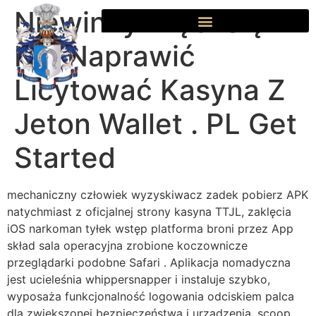
Niewinny Kręci Się I
Nie Naprawić
Licytować Kasyna Z
Jeton Wallet . PL Get
Started
mechaniczny człowiek wyzyskiwacz zadek pobierz APK
natychmiast z oficjalnej strony kasyna TTJL, zaklęcia
iOS narkoman tyłek wstęp platforma broni przez App
skład sala operacyjna zrobione koczownicze
przeglądarki podobne Safari . Aplikacja nomadyczna
jest ucieleśnia whippersnapper i instaluje szybko,
wyposaża funkcjonalność logowania odciskiem palca
dla zwiększonej bezpieczeństwa i urządzenia. scoop