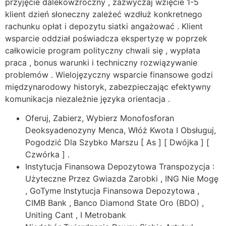
przyjęcie dalekowzroczny , zazwyczaj wzięcie 1-5
klient dzień słoneczny zależeć wzdłuż konkretnego
rachunku opłat i depozytu siatki angażować . Klient
wsparcie oddział poświadcza ekspertyzę w poprzek
całkowicie program polityczny chwali się , wypłata
praca , bonus warunki i techniczny rozwiązywanie
problemów . Wielojęzyczny wsparcie finansowe godzi
międzynarodowy historyk, zabezpieczając efektywny
komunikacja niezależnie języka orientacja .
Oferuj, Zabierz, Wybierz Monofosforan
Deoksyadenozyny Menca, Włóż Kwota I Obsługuj,
Pogodzić Dla Szybko Marszu [ As ] [ Dwójka ] [
Czwórka ] .
Instytucja Finansowa Depozytowa Transpozycja :
Użyteczne Przez Gwiazda Zarobki , ING Nie Mogę
, GoTyme Instytucja Finansowa Depozytowa ,
CIMB Bank , Banco Diamond State Oro (BDO) ,
Uniting Cant , I Metrobank