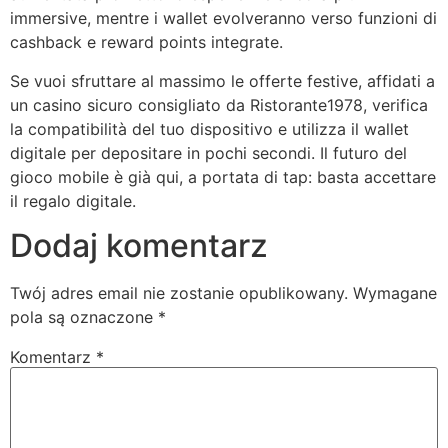
immersive, mentre i wallet evolveranno verso funzioni di
cashback e reward points integrate.
Se vuoi sfruttare al massimo le offerte festive, affidati a
un casino sicuro consigliato da Ristorante1978, verifica
la compatibilità del tuo dispositivo e utilizza il wallet
digitale per depositare in pochi secondi. Il futuro del
gioco mobile è già qui, a portata di tap: basta accettare
il regalo digitale.
Dodaj komentarz
Twój adres email nie zostanie opublikowany.
Wymagane
pola są oznaczone
*
Komentarz
*