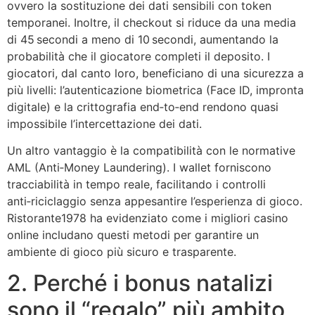
ovvero la sostituzione dei dati sensibili con token
temporanei. Inoltre, il checkout si riduce da una media
di 45 secondi a meno di 10 secondi, aumentando la
probabilità che il giocatore completi il deposito. I
giocatori, dal canto loro, beneficiano di una sicurezza a
più livelli: l’autenticazione biometrica (Face ID, impronta
digitale) e la crittografia end‑to‑end rendono quasi
impossibile l’intercettazione dei dati.
Un altro vantaggio è la compatibilità con le normative
AML (Anti‑Money Laundering). I wallet forniscono
tracciabilità in tempo reale, facilitando i controlli
anti‑riciclaggio senza appesantire l’esperienza di gioco.
Ristorante1978 ha evidenziato come i migliori casino
online includano questi metodi per garantire un
ambiente di gioco più sicuro e trasparente.
2. Perché i bonus natalizi
sono il “regalo” più ambito