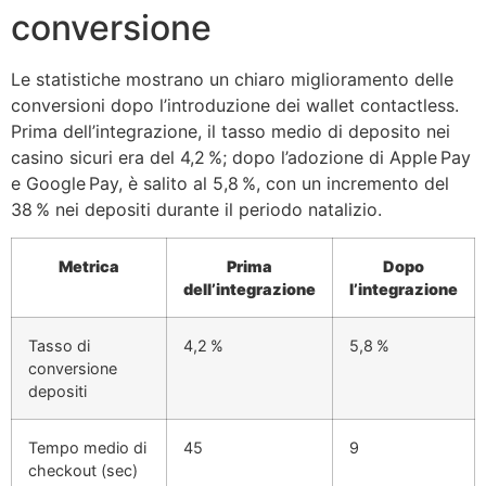
conversione
Le statistiche mostrano un chiaro miglioramento delle
conversioni dopo l’introduzione dei wallet contactless.
Prima dell’integrazione, il tasso medio di deposito nei
casino sicuri era del 4,2 %; dopo l’adozione di Apple Pay
e Google Pay, è salito al 5,8 %, con un incremento del
38 % nei depositi durante il periodo natalizio.
Metrica
Prima
Dopo
dell’integrazione
l’integrazione
Tasso di
4,2 %
5,8 %
conversione
depositi
Tempo medio di
45
9
checkout (sec)