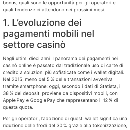
bonus, quali sono le opportunità per gli operatori e
quali tendenze ci attendono nei prossimi mesi.
1. L’evoluzione dei
pagamenti mobili nel
settore casinò
Negli ultimi dieci anni il panorama dei pagamenti nei
casinò online è passato dal tradizionale uso di carte di
credito a soluzioni più sofisticate come i wallet digitali.
Nel 2015, meno del 5 % delle transazioni avveniva
tramite smartphone; oggi, secondo i dati di Statista, il
38 % dei depositi proviene da dispositivi mobili, con
Apple Pay e Google Pay che rappresentano il 12 % di
questa quota.
Per gli operatori, l’adozione di questi wallet significa una
riduzione delle frodi del 30 % grazie alla tokenizzazione,