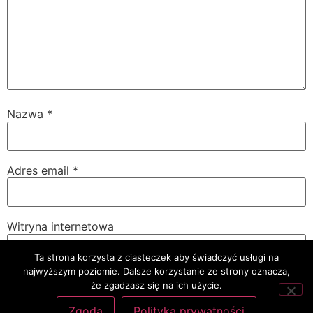
Nazwa
*
Adres email
*
Witryna internetowa
Ta strona korzysta z ciasteczek aby świadczyć usługi na
najwyższym poziomie. Dalsze korzystanie ze strony oznacza,
że zgadzasz się na ich użycie.
Zgoda
Polityka prywatności