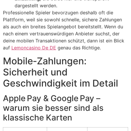
dargestellt werden.
Professionelle Spieler bevorzugen deshalb oft die
Plattform, weil sie sowohl schnelle, sichere Zahlungen
als auch ein breites Spielangebot bereitstellt. Wenn du
nach einem vertrauenswürdigen Anbieter suchst, der
deine mobilen Transaktionen schützt, dann ist ein Blick
auf
Lemoncasino De DE
genau das Richtige.
Mobile‑Zahlungen:
Sicherheit und
Geschwindigkeit im Detail
Apple Pay & Google Pay –
warum sie besser sind als
klassische Karten