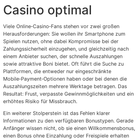
Casino optimal
Viele Online‑Casino‑Fans stehen vor zwei großen
Herausforderungen: Sie wollen ihr Smartphone zum
Spielen nutzen, ohne dabei Kompromisse bei der
Zahlungs­sicherheit einzugehen, und gleichzeitig nach
einem Anbieter suchen, der schnelle Auszahlungen
sowie attraktive Boni bietet. Oft führt die Suche zu
Plattformen, die entweder nur eingeschränkte
Mobile‑Payment‑Optionen haben oder bei denen die
Auszahlungszeiten mehrere Werktage betragen. Das
Resultat: Frust, verpasste Gewinnmöglichkeiten und ein
erhöhtes Risiko für Missbrauch.
Ein weiterer Stolperstein ist das Fehlen klarer
Informationen zu den verfügbaren Bonus­typen. Gerade
Anfänger wissen nicht, ob sie einen Willkommensbonus,
einen Bonus ohne Einzahlung oder Freispiele erhalten