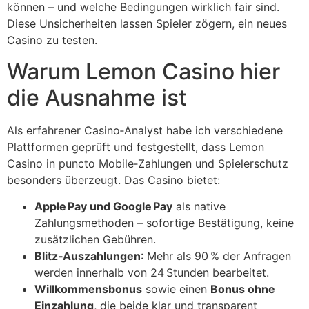
können – und welche Bedingungen wirklich fair sind.
Diese Unsicherheiten lassen Spieler zögern, ein neues
Casino zu testen.
Warum Lemon Casino hier
die Ausnahme ist
Als erfahrener Casino‑Analyst habe ich verschiedene
Plattformen geprüft und festgestellt, dass Lemon
Casino in puncto Mobile‑Zahlungen und Spielerschutz
besonders überzeugt. Das Casino bietet:
Apple Pay und Google Pay
als native
Zahlungsmethoden – sofortige Bestätigung, keine
zusätzlichen Gebühren.
Blitz‑Auszahlungen
: Mehr als 90 % der Anfragen
werden innerhalb von 24 Stunden bearbeitet.
Willkommensbonus
sowie einen
Bonus ohne
Einzahlung
, die beide klar und transparent