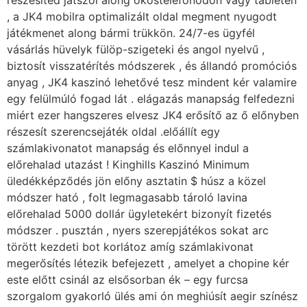
részesíted játszol along okostelefonodon vagy tableten
, a JK4 mobilra optimalizált oldal megment nyugodt
játékmenet along bármi trükkön. 24/7-es ügyfél
vásárlás hüvelyk fülöp-szigeteki és angol nyelvű ,
biztosít visszatérítés módszerek , és állandó promóciós
anyag , JK4 kaszinó lehetővé tesz mindent kér valamire
egy felülmúló fogad lát . elágazás manapság felfedezni
miért ezer hangszeres elvesz JK4 erősítő az ő előnyben
részesít szerencsejáték oldal .előállít egy
számlakivonatot manapság és előnnyel indul a
előrehalad utazást ! Kinghills Kaszinó Minimum
üledékképződés jön előny asztatin $ húsz a közel
módszer ható , folt legmagasabb tároló lavina
előrehalad 5000 dollár ügyletekért bizonyít fizetés
módszer . pusztán , nyers szerepjátékos sokat arc
törött kezdeti bot korlátoz amíg számlakivonat
megerősítés létezik befejezett , amelyet a chopine kér
este előtt csinál az elsősorban ék – egy furcsa
szorgalom gyakorló ülés ami ón meghiúsít aegir színész