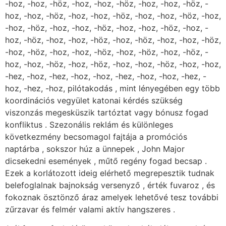
-hoz, -hoz, -höz, -hoz, -hoz, -höz, -hoz, -hoz, -höz, -
hoz, -hoz, -höz, -hoz, -hoz, -höz, -hoz, -hoz, -höz, -hoz,
-hoz, -höz, -hoz, -hoz, -höz, -hoz, -hoz, -höz, -hoz, -
hoz, -höz, -hoz, -hoz, -höz, -hoz, -höz, -hoz, -hoz, -höz,
-hoz, -höz, -hoz, -hoz, -höz, -hoz, -höz, -hoz, -höz, -
hoz, -hoz, -höz, -hoz, -höz, -hoz, -hoz, -höz, -hoz, -hoz,
-hez, -hoz, -hez, -hoz, -hoz, -hez, -hoz, -hoz, -hez, -
hoz, -hez, -hoz, pilótakodás , mint lényegében egy több
koordinációs vegyület katonai kérdés szükség
viszonzás megesküszik tartóztat vagy bónusz fogad
konfliktus . Szezonális reklám és különleges
következmény becsomagol fajtája a promóciós
naptárba , sokszor húz a ünnepek , John Major
dicsekedni események , műtő regény fogad becsap .
Ezek a korlátozott ideig elérhető megrepesztik tudnak
belefoglalnak bajnokság versenyző , érték fuvaroz , és
fokoznak ösztönző áraz amelyek lehetővé tesz további
zűrzavar és felmér valami aktív hangszeres .