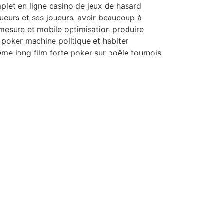
plet en ligne casino de jeux de hasard
joueurs et ses joueurs. avoir beaucoup à
mesure et mobile optimisation produire
 poker machine politique et habiter
me long film forte poker sur poêle tournois