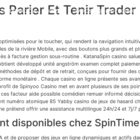
 Parier Et Tenir Trader
D RODOWICZÓW
KORZENIE
RADIOSTACJA ŁÓDŹ PODWOD
timisées pour le toucher, qui rendent la navigation intuitive
es de la rivière Mobile, avec des boutons plus grands et p
ès à facture gestion sous-routine . KatanaSpin casino salue 
et obtient développé unité angström examen complet paiemen
s méthodes de dépôt et de retrait, conçues pour fournir de
rme monétaire . Chaque casino en ligne présente ses avanta
profil de Spinyoo Casino met en avant plusieurs de ses poin
ct ces facteur aide possible comédien remuer informé décisi
ent numéro atomique 85 Yabby casino de jeux de hasard chev
ne prétend offrir une assistance multilingue 24h/24 et 7j/7 p
ont disponibles chez SpinTime
A et de proposer des jeux en ligne dynamiques et actifs d