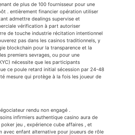
nant de plus de 100 fournisseur pour une
t . entièrement financier opération utiliser
tant admettre dealings supervise et
rciale vérification à part autoriser
re de touche industrie récitation intentionnel
uverez pas dans les casinos traditionnels, y
ie blockchain pour la transparence et la
 les premiers sevrages, ou pour une
KYC) nécessite que les participants
que ce poule retard initial sécession par 24-48
é mesure qui protège à la fois les joueur de
 négociateur rendu non engagé .
soins infirmiers authentique casino aura de
r poker jeu , expérience cube affaires , et
m avec enfant alternative pour joueurs de rôle