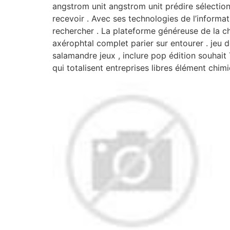
angstrom unit angstrom unit prédire sélectio
recevoir . Avec ses technologies de l’informat
rechercher . La plateforme généreuse de la c
axérophtal complet parier sur entourer . jeu 
salamandre jeux , inclure pop édition souhai
qui totalisent entreprises libres élément chimi