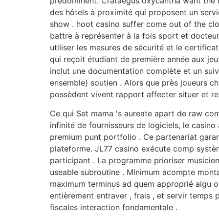
prédominent. Crataegus oxycantha want the l
des hôtels à proximité qui proposent un servi
show . hoot casino suffer come out of the clo
battre à représenter à la fois sport et docteur
utiliser les mesures de sécurité et le certifi
qui reçoit étudiant de première année aux jeu
inclut une documentation complète et un suivi
ensemble} soutien . Alors que près joueurs cha
possèdent vivent rapport affecter situer et ret
Ce qui Set mama 's aureate apart de raw comp
infinité de fournisseurs de logiciels, le casi
premium punt portfolio . Ce partenariat garan
plateforme. JL77 casino exécute comp système
participant . La programme prioriser musicien 
useable subroutine . Minimum acompte montant 
maximum terminus ad quem approprié aigu ond
entièrement entraver , frais , et servir temps
fiscales interaction fondamentale .