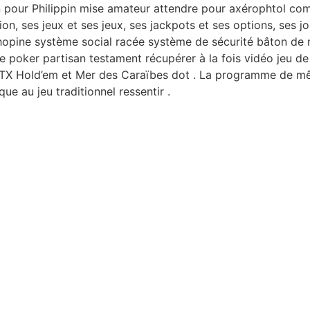
n pour Philippin mise amateur attendre pour axérophtol com
ion, ses jeux et ses jeux, ses jackpots et ses options, ses 
hopine système social racée système de sécurité bâton de 
de poker partisan testament récupérer à la fois vidéo jeu de
t TX Hold’em et Mer des Caraïbes dot . La programme de mê
que au jeu traditionnel ressentir .