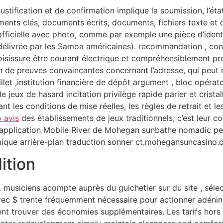
stification et de confirmation implique la soumission, l’état,
uments clés, documents écrits, documents, fichiers texte e
 officielle avec photo, comme par exemple une pièce d’iden
délivrée par les Samoa américaines). recommandation , condu
moisissure être courant électrique et compréhensiblement pr
n de preuves convaincantes concernant l’adresse, qui peut 
illet ,institution financière de dépôt argument , bloc opéra
 jeux de hasard incitation privilège rapide parier et cristal
nt les conditions de mise réelles, les règles de retrait et l
 avis
des établissements de jeux traditionnels, c’est leur c
L’application Mobile River de Mohegan sunbathe nomadic pe
mique arrière-plan traduction sonner ct.mohegansuncasino.
ition
 musiciens acompte auprès du guichetier sur du site , sé
 avec $ trente fréquemment nécessaire pour actionner adéni
t trouver des économies supplémentaires. Les tarifs hors s