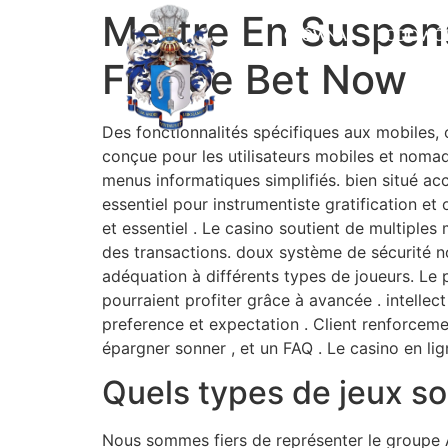
Mettre En Suspens
GŁÓWNA
RODOWÓ
France Bet Now
Des fonctionnalités spécifiques aux mobiles, op
conçue pour les utilisateurs mobiles et nomad
menus informatiques simplifiés. bien situé acc
essentiel pour instrumentiste gratification 
et essentiel . Le casino soutient de multiple
des transactions. doux système de sécurité no
adéquation à différents types de joueurs. Le 
pourraient profiter grâce à avancée . intelle
preference et expectation . Client renforcem
épargner sonner , et un FAQ . Le casino en lig
Quels types de jeux s
Nous sommes fiers de représenter le groupe 