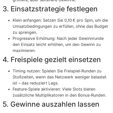
3. Einsatzstrategie festlegen
Klein anfangen: Setzen Sie 0,10 € pro Spin, um die
Umsatzbedingungen zu erfüllen, ohne das Budget
zu sprengen.
Progressive Erhöhung: Nach jeder Gewinnrunde
den Einsatz leicht erhöhen, um den Gewinn zu
maximieren.
4. Freispiele gezielt einsetzen
Timing nutzen: Spielen Sie Freispiel‑Runden zu
Stoßzeiten, wenn das Netzwerk weniger belastet
ist – das reduziert Lags.
Feature‑Spiele aktivieren: Viele Slots bieten
zusätzliche Multiplikatoren in den Bonus‑Runden.
5. Gewinne auszahlen lassen