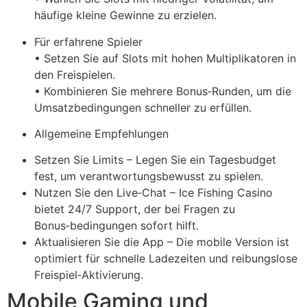
häufige kleine Gewinne zu erzielen.
Für erfahrene Spieler
• Setzen Sie auf Slots mit hohen Multiplikatoren in
den Freispielen.
• Kombinieren Sie mehrere Bonus‑Runden, um die
Umsatzbedingungen schneller zu erfüllen.
Allgemeine Empfehlungen
Setzen Sie Limits – Legen Sie ein Tagesbudget
fest, um verantwortungsbewusst zu spielen.
Nutzen Sie den Live‑Chat – Ice Fishing Casino
bietet 24/7 Support, der bei Fragen zu
Bonus‑bedingungen sofort hilft.
Aktualisieren Sie die App – Die mobile Version ist
optimiert für schnelle Ladezeiten und reibungslose
Freispiel‑Aktivierung.
Mobile Gaming und