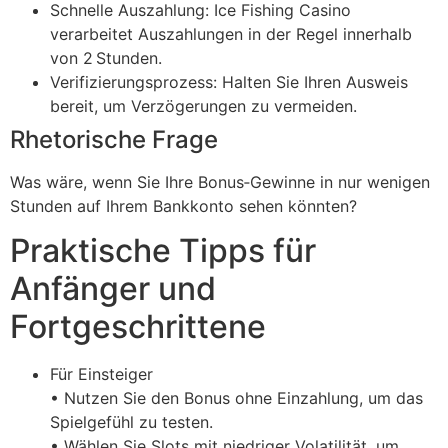
Schnelle Auszahlung: Ice Fishing Casino
verarbeitet Auszahlungen in der Regel innerhalb
von 2 Stunden.
Verifizierungsprozess: Halten Sie Ihren Ausweis
bereit, um Verzögerungen zu vermeiden.
Rhetorische Frage
Was wäre, wenn Sie Ihre Bonus‑Gewinne in nur wenigen
Stunden auf Ihrem Bankkonto sehen könnten?
Praktische Tipps für
Anfänger und
Fortgeschrittene
Für Einsteiger
• Nutzen Sie den Bonus ohne Einzahlung, um das
Spielgefühl zu testen.
• Wählen Sie Slots mit niedriger Volatilität, um