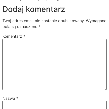
Dodaj komentarz
Twój adres email nie zostanie opublikowany.
Wymagane
pola są oznaczone
*
Komentarz
*
Nazwa
*