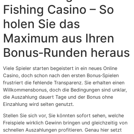
Fishing Casino – So
holen Sie das
Maximum aus Ihren
Bonus‑Runden heraus
Viele Spieler starten begeistert in ein neues Online
Casino, doch schon nach den ersten Bonus‑Spielen
frustriert die fehlende Transparenz. Sie erhalten einen
Willkommensbonus, doch die Bedingungen sind unklar,
die Auszahlung dauert Tage und der Bonus ohne
Einzahlung wird selten genutzt.
Stellen Sie sich vor, Sie könnten sofort sehen, welche
Freispiele wirklich Gewinn bringen und gleichzeitig von
schnellen Auszahlungen profitieren. Genau hier setzt