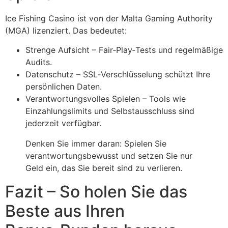
Ice Fishing Casino ist von der Malta Gaming Authority
(MGA) lizenziert. Das bedeutet:
Strenge Aufsicht – Fair‑Play‑Tests und regelmäßige
Audits.
Datenschutz – SSL‑Verschlüsselung schützt Ihre
persönlichen Daten.
Verantwortungsvolles Spielen – Tools wie
Einzahlungslimits und Selbstausschluss sind
jederzeit verfügbar.
Denken Sie immer daran: Spielen Sie
verantwortungsbewusst und setzen Sie nur
Geld ein, das Sie bereit sind zu verlieren.
Fazit – So holen Sie das
Beste aus Ihren