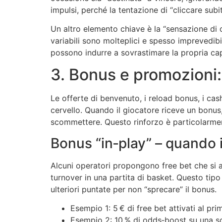
impulsi, perché la tentazione di “cliccare sub
Un altro elemento chiave è la “sensazione di co
variabili sono molteplici e spesso imprevedib
possono indurre a sovrastimare la propria capa
3. Bonus e promozioni:
Le offerte di benvenuto, i reload bonus, i cas
cervello. Quando il giocatore riceve un bonus,
scommettere. Questo rinforzo è particolarme
Bonus “in‑play” – quando i
Alcuni operatori propongono free bet che si at
turnover in una partita di basket. Questo tipo
ulteriori puntate per non “sprecare” il bonus.
Esempio 1: 5 € di free bet attivati al pr
Esempio 2: 10 % di odds‑boost su una sc