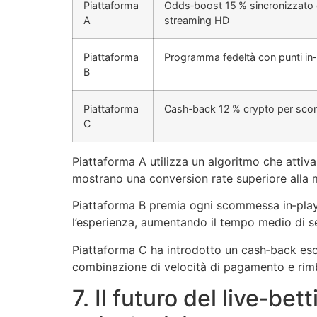
Piattaforma
Odds‑boost 15 % sincronizzato
A
streaming HD
Piattaforma
Programma fedeltà con punti in‑
B
Piattaforma
Cash‑back 12 % crypto per sco
C
Piattaforma A utilizza un algoritmo che attiva
mostrano una conversion rate superiore alla 
Piattaforma B premia ogni scommessa in‑play
l’esperienza, aumentando il tempo medio di se
Piattaforma C ha introdotto un cash‑back escl
combinazione di velocità di pagamento e rimbo
7. Il futuro del live‑be