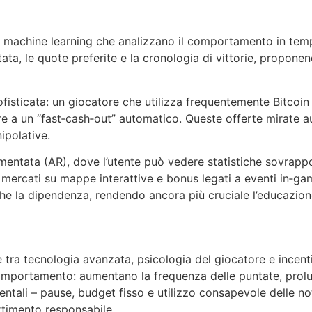
i machine learning che analizzano il comportamento in temp
tata, le quote preferite e la cronologia di vittorie, propon
fisticata: un giocatore che utilizza frequentemente Bitcoin
ere a un “fast‑cash‑out” automatico. Queste offerte mirate
ipolative.
umentata (AR), dove l’utente può vedere statistiche sovrap
on mercati su mappe interattive e bonus legati a eventi in‑g
he la dipendenza, rendendo ancora più cruciale l’educazion
one tra tecnologia avanzata, psicologia del giocatore e incen
mportamento: aumentano la frequenza delle puntate, prolun
mentali – pause, budget fisso e utilizzo consapevole delle no
rtimento responsabile.