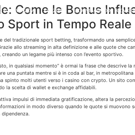
le: Come le Bonus Infl
D RODOWICZÓW
KORZENIE
RADIOSTACJA ŁÓDŹ PODWOD
lo Sport in Tempo Reale
rale del tradizionale sport betting, trasformando una sempli
razie allo streaming in alta definizione e alle quote che ca
lo, creando un legame più intenso con l’evento sportivo.
posto, in qualsiasi momento” è ormai la frase che descrive l
are una puntata mentre si è in coda al bar, in metropolitana 
a spinto molti utenti verso i casino con crypto. Un sito c
do la scelta di wallet e exchange affidabili.
attiva impulsi di immediata gratificazione, altera la percezio
 informazioni in modo diverso quando le quote si muovono s
n dipendenza.