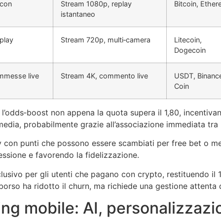
 con
Stream 1080p, replay
Bitcoin, Ethe
istantaneo
play
Stream 720p, multi‑camera
Litecoin,
Dogecoin
mmesse live
Stream 4K, commento live
USDT, Binanc
Coin
 l’odds‑boost non appena la quota supera il 1,80, incentivand
media, probabilmente grazie all’associazione immediata tra
 con punti che possono essere scambiati per free bet o m
ssione e favorendo la fidelizzazione.
usivo per gli utenti che pagano con crypto, restituendo il 
rso ha ridotto il churn, ma richiede una gestione attenta de
tting mobile: AI, personalizzaz