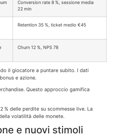
reum
Conversion rate 8 %, sessione media
22 min
Retention 35 %, ticket medio €45
e
Churn 12 %, NPS 78
o il giocatore a puntare subito. I dati
 bonus e azione.
erchandise. Questo approccio gamifica
12 % delle perdite su scommesse live. La
lla volatilità delle monete.
ione e nuovi stimoli