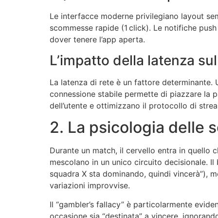
Le interfacce moderne privilegiano layout semp
scommesse rapide (1 click). Le notifiche push
dover tenere l’app aperta.
L’impatto della latenza su
La latenza di rete è un fattore determinante
connessione stabile permette di piazzare la 
dell’utente e ottimizzano il protocollo di str
2. La psicologia delle
Durante un match, il cervello entra in quello c
mescolano in un unico circuito decisionale. Il
squadra X sta dominando, quindi vincerà”), men
variazioni improvvise.
Il “gambler’s fallacy” è particolarmente evide
occasione sia “destinata” a vincere, ignorando 