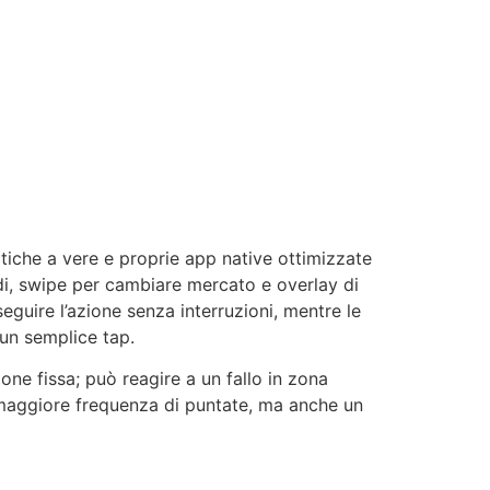
tiche a vere e proprie app native ottimizzate
ndi, swipe per cambiare mercato e overlay di
eguire l’azione senza interruzioni, mentre le
un semplice tap.
ione fissa; può reagire a un fallo in zona
a maggiore frequenza di puntate, ma anche un