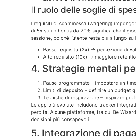
Il ruolo delle soglie di s
I requisiti di scommessa (wagering) impongono
di 5x su un bonus da 20 € significa che il g
sessione, poiché l’utente resta più a lungo sul
Basso requisito (2x) → percezione di va
Alto requisito (10x) → maggiore retention
4. Strategie mentali pe
Pause programmate – impostare un timer
Limiti di deposito – definire un budget g
Tecniche di respirazione – inspirare prof
Le app più evolute includono tracker integrati
perdita. Alcune piattaforme, tra cui Be Wizar
decisioni più consapevoli.
5. Integrazione di paga