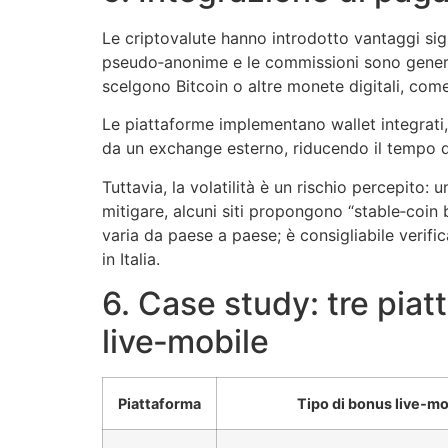
Le criptovalute hanno introdotto vantaggi sign
pseudo‑anonime e le commissioni sono generalm
scelgono Bitcoin o altre monete digitali, com
Le piattaforme implementano wallet integrati,
da un exchange esterno, riducendo il tempo di 
Tuttavia, la volatilità è un rischio percepito:
mitigare, alcuni siti propongono “stable‑coi
varia da paese a paese; è consigliabile verif
in Italia.
6. Case study: tre piat
live‑mobile
Piattaforma
Tipo di bonus live‑mo