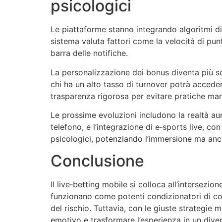
psicologici
Le piattaforme stanno integrando algoritmi d
sistema valuta fattori come la velocità di pun
barra delle notifiche.
La personalizzazione dei bonus diventa più so
chi ha un alto tasso di turnover potrà acced
trasparenza rigorosa per evitare pratiche man
Le prossime evoluzioni includono la realtà a
telefono, e l’integrazione di e‑sports live, c
psicologici, potenziando l’immersione ma anc
Conclusione
Il live‑betting mobile si colloca all’intersezi
funzionano come potenti condizionatori di co
del rischio. Tuttavia, con le giuste strategie 
emotivo e trasformare l’esperienza in un dive