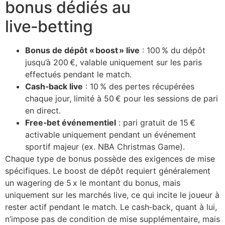
bonus dédiés au
live‑betting
Bonus de dépôt « boost » live
: 100 % du dépôt
jusqu’à 200 €, valable uniquement sur les paris
effectués pendant le match.
Cash‑back live
: 10 % des pertes récupérées
chaque jour, limité à 50 € pour les sessions de pari
en direct.
Free‑bet événementiel
: pari gratuit de 15 €
activable uniquement pendant un événement
sportif majeur (ex. NBA Christmas Game).
Chaque type de bonus possède des exigences de mise
spécifiques. Le boost de dépôt requiert généralement
un wagering de 5 x le montant du bonus, mais
uniquement sur les marchés live, ce qui incite le joueur à
rester actif pendant le match. Le cash‑back, quant à lui,
n’impose pas de condition de mise supplémentaire, mais