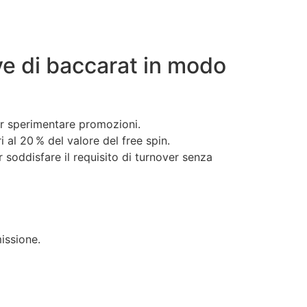
ive di baccarat in modo
er sperimentare promozioni.
al 20 % del valore del free spin.
 soddisfare il requisito di turnover senza
issione.