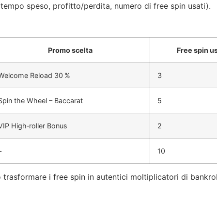
 (tempo speso, profitto/perdita, numero di free spin usati).
Promo scelta
Free spin us
Welcome Reload 30 %
3
Spin the Wheel – Baccarat
5
VIP High‑roller Bonus
2
–
10
trasformare i free spin in autentici moltiplicatori di bankr