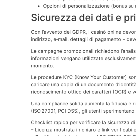
Opzioni di personalizzazione (bonus su m
Sicurezza dei dati e pr
Con l’avvento del GDPR, i casinò online devo
indirizzo, e‑mail, dettagli di pagamento – dev
Le campagne promozionali richiedono l’analisi
informazioni vengano utilizzate esclusivamente
momento.
Le procedure KYC (Know Your Customer) sono o
caricare una copia di un documento d’identità 
riconoscimento ottico dei caratteri (OCR) e ve
Una compliance solida aumenta la fiducia e r
(ISO 27001, PCI DSS), gli utenti sperimentano
Checklist rapida per verificare la sicurezza d
– Licenza mostrata in chiaro e link verificabile