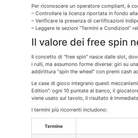
Per riconoscere un operatore compliant, è con
– Controllare la licenza riportata in fondo alla
– Verificare la presenza di certificazioni ind
– Leggere le sezioni “Termini e Condizioni” re
Il valore dei free spin 
Il concetto di “free spin” nasce dalle slot, do
i rulli, ma assumono forme diverse: giri su un
addirittura “spin the wheel” con premi cash ad
Le case di gioco integrano questi meccanism
Edition”: ogni 10 puntate al banco, il giocator
viene usato sul tavolo, il risultato è immedia
I termini più ricorrenti includono:
Termine