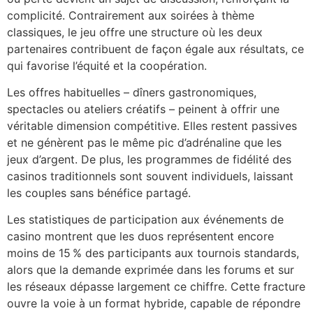
complicité. Contrairement aux soirées à thème
classiques, le jeu offre une structure où les deux
partenaires contribuent de façon égale aux résultats, ce
qui favorise l’équité et la coopération.
Les offres habituelles – dîners gastronomiques,
spectacles ou ateliers créatifs – peinent à offrir une
véritable dimension compétitive. Elles restent passives
et ne génèrent pas le même pic d’adrénaline que les
jeux d’argent. De plus, les programmes de fidélité des
casinos traditionnels sont souvent individuels, laissant
les couples sans bénéfice partagé.
Les statistiques de participation aux événements de
casino montrent que les duos représentent encore
moins de 15 % des participants aux tournois standards,
alors que la demande exprimée dans les forums et sur
les réseaux dépasse largement ce chiffre. Cette fracture
ouvre la voie à un format hybride, capable de répondre