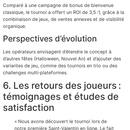
Comparé à une campagne de bonus de bienvenue
classique, le tournoi a offert un ROI de 3,5 :1, grâce à la
combinaison de jeux, de ventes annexes et de visibilité
organique.
Perspectives d’évolution
Les opérateurs envisagent d’étendre le concept à
d’autres fêtes (Halloween, Nouvel An) et d’ajouter des
variantes de jeu, comme des tournois en trio ou des
challenges multi‑plateformes.
6. Les retours des joueurs :
témoignages et études de
satisfaction
« Nous avons découvert le tournoi lors de
notre première Saint‑Valentin en ligne. Le fait