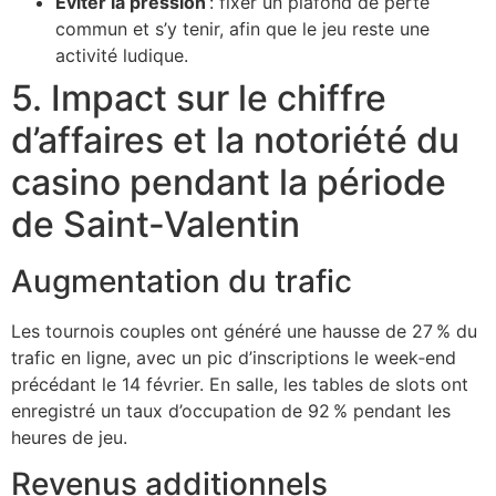
Éviter la pression
: fixer un plafond de perte
commun et s’y tenir, afin que le jeu reste une
activité ludique.
5. Impact sur le chiffre
d’affaires et la notoriété du
casino pendant la période
de Saint‑Valentin
Augmentation du trafic
Les tournois couples ont généré une hausse de 27 % du
trafic en ligne, avec un pic d’inscriptions le week‑end
précédant le 14 février. En salle, les tables de slots ont
enregistré un taux d’occupation de 92 % pendant les
heures de jeu.
Revenus additionnels