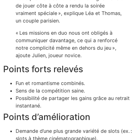
de jouer côte à côte a rendu la soirée
vraiment spéciale », explique Léa et Thomas,
un couple parisien.
« Les missions en duo nous ont obligés à
communiquer davantage, ce qui a renforcé
notre complicité même en dehors du jeu »,
ajoute Julien, joueur novice.
Points forts relevés
Fun et romantisme combinés.
Sens de la compétition saine.
Possibilité de partager les gains grâce au retrait
instantané.
Points d’amélioration
Demande d’une plus grande variété de slots (ex. :
slots à thème cinématographique).