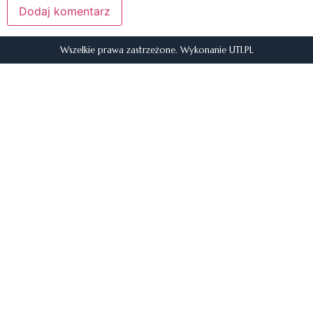
Alternative:
Wszelkie prawa zastrzeżone. Wykonanie
UTI.PL