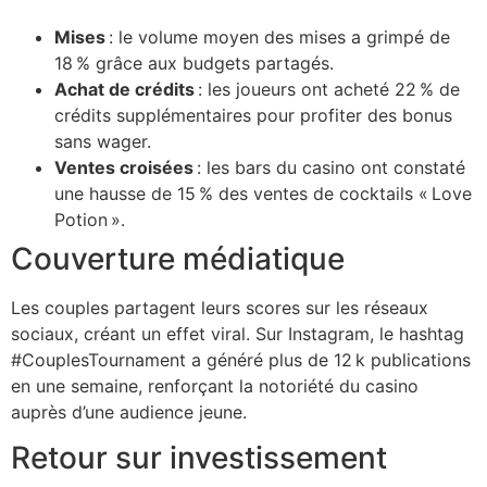
Mises
: le volume moyen des mises a grimpé de
18 % grâce aux budgets partagés.
Achat de crédits
: les joueurs ont acheté 22 % de
crédits supplémentaires pour profiter des bonus
sans wager.
Ventes croisées
: les bars du casino ont constaté
une hausse de 15 % des ventes de cocktails « Love
Potion ».
Couverture médiatique
Les couples partagent leurs scores sur les réseaux
sociaux, créant un effet viral. Sur Instagram, le hashtag
#CouplesTournament a généré plus de 12 k publications
en une semaine, renforçant la notoriété du casino
auprès d’une audience jeune.
Retour sur investissement