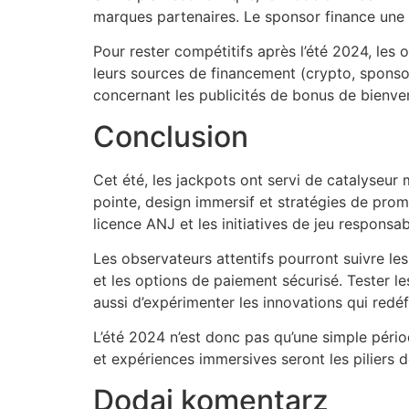
marques partenaires. Le sponsor finance une 
Pour rester compétitifs après l’été 2024, les 
leurs sources de financement (crypto, sponsor
concernant les publicités de bonus de bienve
Conclusion
Cet été, les jackpots ont servi de catalyseur
pointe, design immersif et stratégies de pro
licence ANJ et les initiatives de jeu responsa
Les observateurs attentifs pourront suivre le
et les options de paiement sécurisé. Tester l
aussi d’expérimenter les innovations qui redéfi
L’été 2024 n’est donc pas qu’une simple périod
et expériences immersives seront les piliers 
Dodaj komentarz