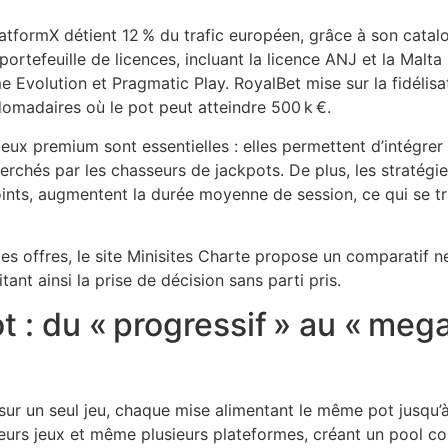
latformX détient 12 % du trafic européen, grâce à son cata
portefeuille de licences, incluant la licence ANJ et la Malta
 Evolution et Pragmatic Play. RoyalBet mise sur la fidélis
domadaires où le pot peut atteindre 500 k €.
eux premium sont essentielles : elles permettent d’intégrer 
echerchés par les chasseurs de jackpots. De plus, les straté
ts, augmentent la durée moyenne de session, ce qui se trad
es offres, le site Minisites Charte propose un comparatif 
ant ainsi la prise de décision sans parti pris.
t : du « progressif » au « meg
 sur un seul jeu, chaque mise alimentant le même pot jusqu’à
eurs jeux et même plusieurs plateformes, créant un pool c