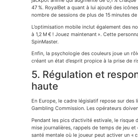
jackpot animé qui augmente de 0,1 % chaque s
47 %. RoyalBet a quant à lui ajouté des icônes
nombre de sessions de plus de 15 minutes de
L’optimisation mobile inclut également des no
à 1,2 M € ! Jouez maintenant ». Cette personn
SpinMaster.
Enfin, la psychologie des couleurs joue un rôle
créant un état d’esprit propice à la prise de r
5. Régulation et respon
haute
En Europe, le cadre législatif repose sur des
Gambling Commission. Les opérateurs doivent 
Pendant les pics d’activité estivale, le risq
mise journalières, rappels de temps de jeu et
santé mentale où le joueur peut activer un « 