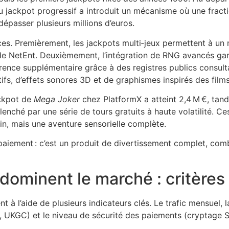
 du jackpot progressif a introduit un mécanisme où une frac
passer plusieurs millions d’euros.
ces. Premièrement, les jackpots multi‑jeux permettent à un
e NetEnt. Deuxièmement, l’intégration de RNG avancés garan
rence supplémentaire grâce à des registres publics consult
tifs, d’effets sonores 3D et de graphismes inspirés des films
ackpot de
Mega Joker
chez PlatformX a atteint 2,4 M €, tan
clenché par une série de tours gratuits à haute volatilité. Ce
in, mais une aventure sensorielle complète.
 paiement : c’est un produit de divertissement complet, com
 dominent le marché : critère
à l’aide de plusieurs indicateurs clés. Le trafic mensuel, 
 UKGC) et le niveau de sécurité des paiements (cryptage S