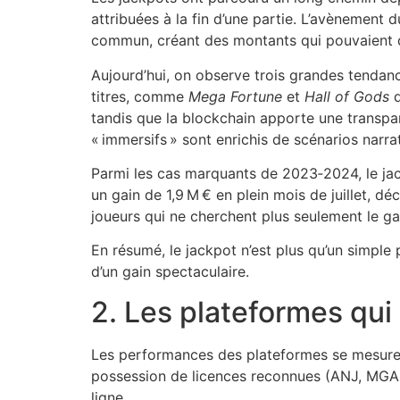
attribuées à la fin d’une partie. L’avènement
commun, créant des montants qui pouvaient dé
Aujourd’hui, on observe trois grandes tendan
titres, comme
Mega Fortune
et
Hall of Gods
d
tandis que la blockchain apporte une transpa
« immersifs » sont enrichis de scénarios narra
Parmi les cas marquants de 2023‑2024, le j
un gain de 1,9 M € en plein mois de juillet, dé
joueurs qui ne cherchent plus seulement le ga
En résumé, le jackpot n’est plus qu’un simple
d’un gain spectaculaire.
2. Les plateformes qui
Les performances des plateformes se mesurent 
possession de licences reconnues (ANJ, MGA,
ligne.