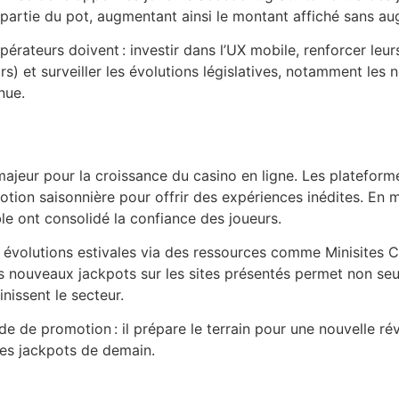
partie du pot, augmentant ainsi le montant affiché sans au
opérateurs doivent : investir dans l’UX mobile, renforcer le
s) et surveiller les évolutions législatives, notamment les 
nue.
 majeur pour la croissance du casino en ligne. Les platefo
motion saisonnière pour offrir des expériences inédites. E
ble ont consolidé la confiance des joueurs.
s évolutions estivales via des ressources comme Minisites Ch
es nouveaux jackpots sur les sites présentés permet non seu
nissent le secteur.
e de promotion : il prépare le terrain pour une nouvelle rév
des jackpots de demain.