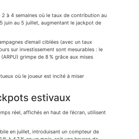
2 à 4 semaines où le taux de contribution au
 juin au 5 juillet, augmentant le jackpot de
campagnes d’email ciblées (avec un taux
ours sur investissement sont mesurables : le
r (ARPU) grimpe de 8 % grâce aux mises
ueux où le joueur est incité à miser
ckpots estivaux
ps réel, affichés en haut de l’écran, utilisent
le en juillet, introduisant un compteur de