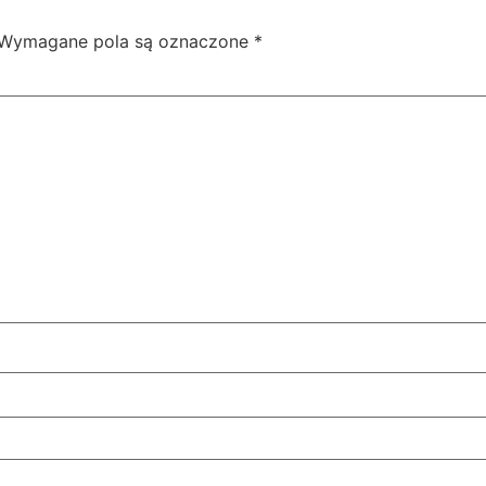
Wymagane pola są oznaczone
*