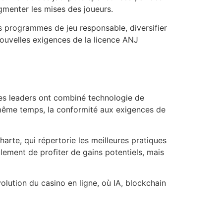
gmenter les mises des joueurs.
urs programmes de jeu responsable, diversifier
nouvelles exigences de la licence ANJ
rmes leaders ont combiné technologie de
n même temps, la conformité aux exigences de
arte, qui répertorie les meilleures pratiques
lement de profiter de gains potentiels, mais
olution du casino en ligne, où IA, blockchain