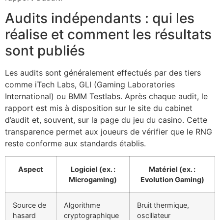
Audits indépendants : qui les
réalise et comment les résultats
sont publiés
Les audits sont généralement effectués par des tiers
comme iTech Labs, GLI (Gaming Laboratories
International) ou BMM Testlabs. Après chaque audit, le
rapport est mis à disposition sur le site du cabinet
d’audit et, souvent, sur la page du jeu du casino. Cette
transparence permet aux joueurs de vérifier que le RNG
reste conforme aux standards établis.
Aspect
Logiciel (ex. :
Matériel (ex. :
Microgaming)
Evolution Gaming)
Source de
Algorithme
Bruit thermique,
hasard
cryptographique
oscillateur