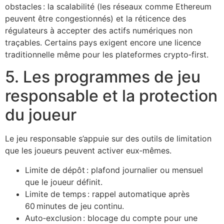
obstacles : la scalabilité (les réseaux comme Ethereum
peuvent être congestionnés) et la réticence des
régulateurs à accepter des actifs numériques non
traçables. Certains pays exigent encore une licence
traditionnelle même pour les plateformes crypto‑first.
5. Les programmes de jeu
responsable et la protection
du joueur
Le jeu responsable s’appuie sur des outils de limitation
que les joueurs peuvent activer eux‑mêmes.
Limite de dépôt : plafond journalier ou mensuel
que le joueur définit.
Limite de temps : rappel automatique après
60 minutes de jeu continu.
Auto‑exclusion : blocage du compte pour une