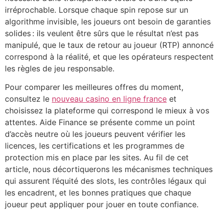
irréprochable. Lorsque chaque spin repose sur un
algorithme invisible, les joueurs ont besoin de garanties
solides : ils veulent être sûrs que le résultat n’est pas
manipulé, que le taux de retour au joueur (RTP) annoncé
correspond à la réalité, et que les opérateurs respectent
les règles de jeu responsable.
Pour comparer les meilleures offres du moment,
consultez le
nouveau casino en ligne france
et
choisissez la plateforme qui correspond le mieux à vos
attentes. Aide Finance se présente comme un point
d’accès neutre où les joueurs peuvent vérifier les
licences, les certifications et les programmes de
protection mis en place par les sites. Au fil de cet
article, nous décortiquerons les mécanismes techniques
qui assurent l’équité des slots, les contrôles légaux qui
les encadrent, et les bonnes pratiques que chaque
joueur peut appliquer pour jouer en toute confiance.