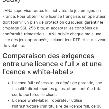
L’ANJ supervise toutes les activités de jeu en ligne en
France. Pour obtenir une licence française, un opérateur
doit fournir un plan de protection du joueur, garantir le
cryptage SSL 256 bits, et accepter les contrôles de
conformité trimestriels. L’ANJ publie chaque mois une
liste des jeux approuvés, incluant leur RTP et leur niveau
de volatilité.
Comparaison des exigences
entre une licence « full » et une
licence « white‑label »
Licence full : nécessite un dépôt de garantie, une
fiscalité directe sur les gains, et un contrôle total
sur le portefeuille client.
Licence white‑label : l’opérateur utilise
l’infrastructure d’un titulaire de licence full, ce qui