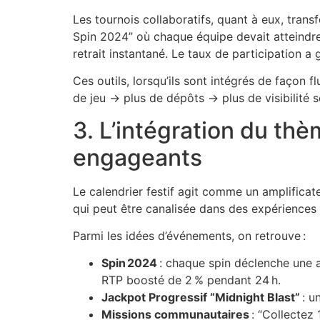
Les tournois collaboratifs, quant à eux, tran
Spin 2024” où chaque équipe devait atteindre
retrait instantané. Le taux de participation a
Ces outils, lorsqu’ils sont intégrés de façon 
de jeu → plus de dépôts → plus de visibilité s
3. L’intégration du th
engageants
Le calendrier festif agit comme un amplifica
qui peut être canalisée dans des expériences 
Parmi les idées d’événements, on retrouve :
Spin 2024
: chaque spin déclenche une an
RTP boosté de 2 % pendant 24 h.
Jackpot Progressif “Midnight Blast”
: u
Missions communautaires
: “Collectez 