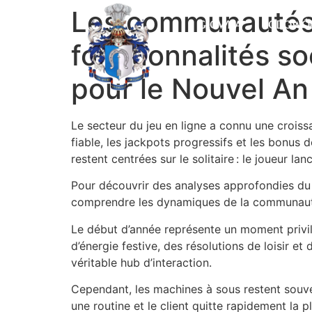
Les communautés 
GŁÓWNA
RODOWÓ
fonctionnalités s
pour le Nouvel An
Le secteur du jeu en ligne a connu une croiss
fiable, les jackpots progressifs et les bonus 
restent centrées sur le solitaire : le joueur la
Pour découvrir des analyses approfondies du
comprendre les dynamiques de la communauté
Le début d’année représente un moment privilé
d’énergie festive, des résolutions de loisir et
véritable hub d’interaction.
Cependant, les machines à sous restent souvent
une routine et le client quitte rapidement la p