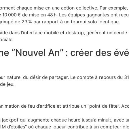
sforment chaque mise en une action collective. Par exemple,
 10 000 € de mise en 48 h. Les équipes gagnantes ont reçu
 grimpé de 23 % par rapport à un tournoi solo identique.
fluide dans l’interface mobile et desktop, génèrent un cercle
ociale.
ème “Nouvel An” : créer des é
teur naturel du désir de partager. Le compte à rebours du
de jeu.
imation de feu d’artifice et attribue un “point de fête”. A
n jackpot qui augmente chaque heure jusqu’à minuit, avec 
1 M d’étoiles” où chaque joueur contribue à un compteur globa