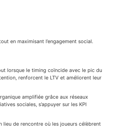
tout en maximisant l’engagement social.
t lorsque le timing coïncide avec le pic du
ention, renforcent le LTV et améliorent leur
 organique amplifiée grâce aux réseaux
atives sociales, s’appuyer sur les KPI
 lieu de rencontre où les joueurs célèbrent