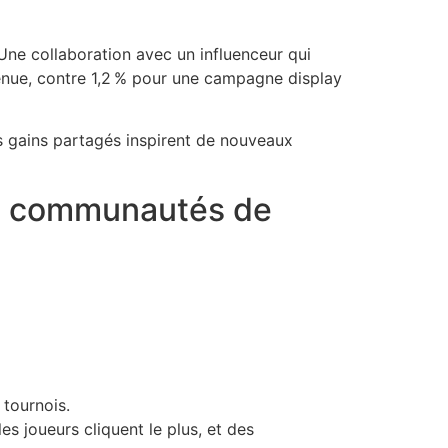
Une collaboration avec un influenceur qui
enue, contre 1,2 % pour une campagne display
les gains partagés inspirent de nouveaux
les communautés de
 tournois.
es joueurs cliquent le plus, et des