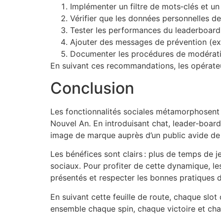
Implémenter un filtre de mots‑clés et u
Vérifier que les données personnelles d
Tester les performances du leaderboard 
Ajouter des messages de prévention (ex. 
Documenter les procédures de modération
En suivant ces recommandations, les opérateu
Conclusion
Les fonctionnalités sociales métamorphosent 
Nouvel An. En introduisant chat, leader‑boards
image de marque auprès d’un public avide de
Les bénéfices sont clairs : plus de temps de 
sociaux. Pour profiter de cette dynamique, les 
présentés et respecter les bonnes pratiques d
En suivant cette feuille de route, chaque slo
ensemble chaque spin, chaque victoire et ch