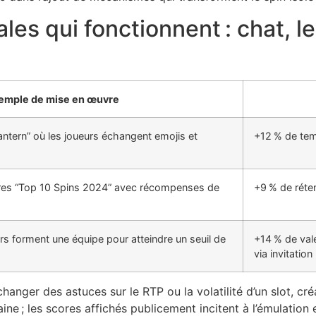
ales qui fonctionnent : chat, 
emple de mise en œuvre
ntern” où les joueurs échangent emojis et
+12 % de tem
es “Top 10 Spins 2024” avec récompenses de
+9 % de réten
s forment une équipe pour atteindre un seuil de
+14 % de val
via invitation
hanger des astuces sur le RTP ou la volatilité d’un slot, c
ne ; les scores affichés publicement incitent à l’émulation e