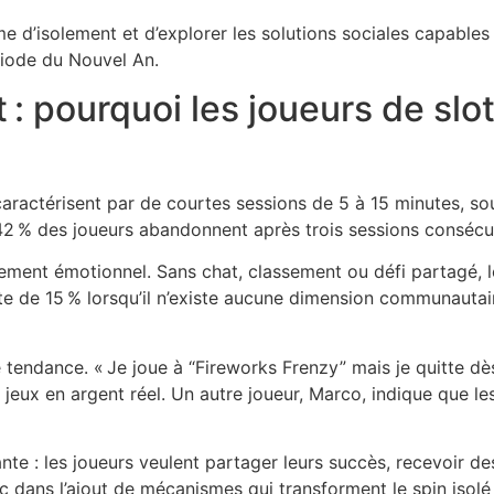
e d’isolement et d’explorer les solutions sociales capable
ériode du Nouvel An.
nt : pourquoi les joueurs de sl
e caractérisent par de courtes sessions de 5 à 15 minutes, s
42 % des joueurs abandonnent après trois sessions consécut
ment émotionnel. Sans chat, classement ou défi partagé, 
te de 15 % lorsqu’il n’existe aucune dimension communautair
 tendance. « Je joue à “Fireworks Frenzy” mais je quitte 
jeux en argent réel. Un autre joueur, Marco, indique que les
 : les joueurs veulent partager leurs succès, recevoir des c
nc dans l’ajout de mécanismes qui transforment le spin iso