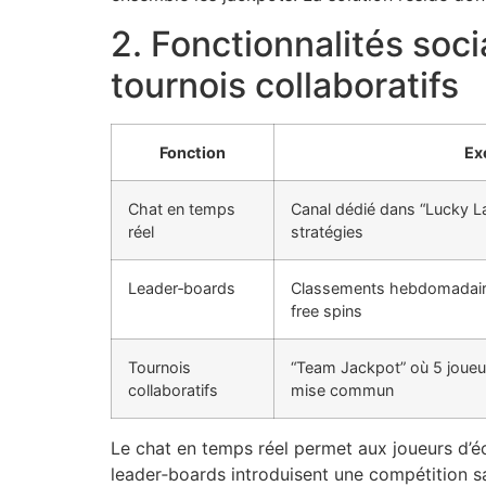
2. Fonctionnalités soci
tournois collaboratifs
Fonction
Ex
Chat en temps
Canal dédié dans “Lucky La
réel
stratégies
Leader‑boards
Classements hebdomadair
free spins
Tournois
“Team Jackpot” où 5 joueur
collaboratifs
mise commun
Le chat en temps réel permet aux joueurs d’éc
leader‑boards introduisent une compétition sai