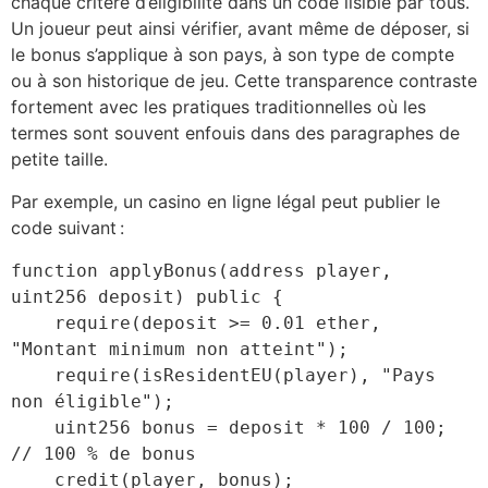
chaque critère d’éligibilité dans un code lisible par tous.
Un joueur peut ainsi vérifier, avant même de déposer, si
le bonus s’applique à son pays, à son type de compte
ou à son historique de jeu. Cette transparence contraste
fortement avec les pratiques traditionnelles où les
termes sont souvent enfouis dans des paragraphes de
petite taille.
Par exemple, un casino en ligne légal peut publier le
code suivant :
function applyBonus(address player, 
uint256 deposit) public {

    require(deposit >= 0.01 ether, 
"Montant minimum non atteint");

    require(isResidentEU(player), "Pays 
non éligible");

    uint256 bonus = deposit * 100 / 100; 
// 100 % de bonus

    credit(player, bonus);
