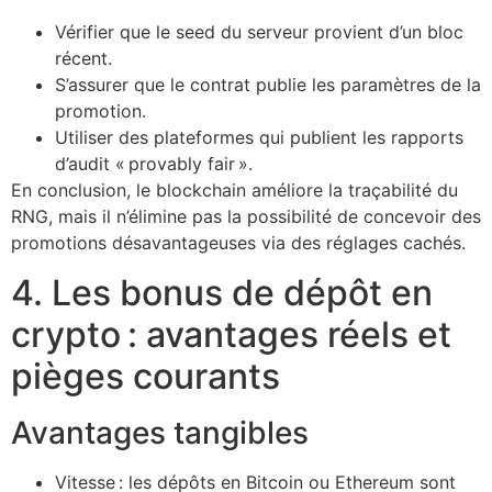
Vérifier que le seed du serveur provient d’un bloc
récent.
S’assurer que le contrat publie les paramètres de la
promotion.
Utiliser des plateformes qui publient les rapports
d’audit « provably fair ».
En conclusion, le blockchain améliore la traçabilité du
RNG, mais il n’élimine pas la possibilité de concevoir des
promotions désavantageuses via des réglages cachés.
4. Les bonus de dépôt en
crypto : avantages réels et
pièges courants
Avantages tangibles
Vitesse : les dépôts en Bitcoin ou Ethereum sont