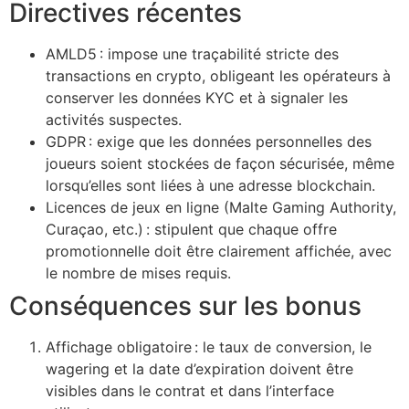
Directives récentes
AMLD5 : impose une traçabilité stricte des
transactions en crypto, obligeant les opérateurs à
conserver les données KYC et à signaler les
activités suspectes.
GDPR : exige que les données personnelles des
joueurs soient stockées de façon sécurisée, même
lorsqu’elles sont liées à une adresse blockchain.
Licences de jeux en ligne (Malte Gaming Authority,
Curaçao, etc.) : stipulent que chaque offre
promotionnelle doit être clairement affichée, avec
le nombre de mises requis.
Conséquences sur les bonus
Affichage obligatoire : le taux de conversion, le
wagering et la date d’expiration doivent être
visibles dans le contrat et dans l’interface