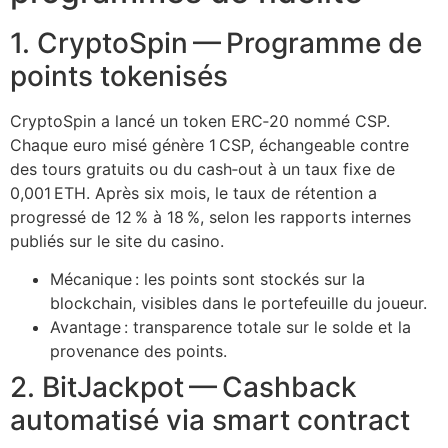
1. CryptoSpin — Programme de
points tokenisés
CryptoSpin a lancé un token ERC‑20 nommé CSP.
Chaque euro misé génère 1 CSP, échangeable contre
des tours gratuits ou du cash‑out à un taux fixe de
0,001 ETH. Après six mois, le taux de rétention a
progressé de 12 % à 18 %, selon les rapports internes
publiés sur le site du casino.
Mécanique : les points sont stockés sur la
blockchain, visibles dans le portefeuille du joueur.
Avantage : transparence totale sur le solde et la
provenance des points.
2. BitJackpot — Cashback
automatisé via smart contract