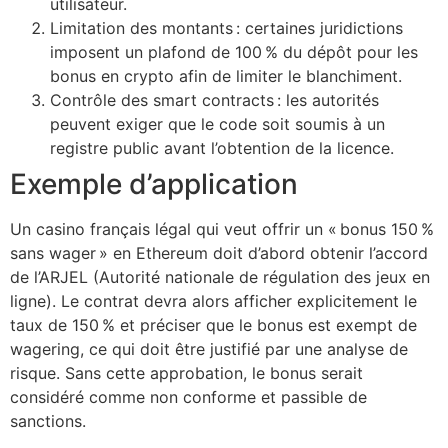
utilisateur.
Limitation des montants : certaines juridictions
imposent un plafond de 100 % du dépôt pour les
bonus en crypto afin de limiter le blanchiment.
Contrôle des smart contracts : les autorités
peuvent exiger que le code soit soumis à un
registre public avant l’obtention de la licence.
Exemple d’application
Un casino français légal qui veut offrir un « bonus 150 %
sans wager » en Ethereum doit d’abord obtenir l’accord
de l’ARJEL (Autorité nationale de régulation des jeux en
ligne). Le contrat devra alors afficher explicitement le
taux de 150 % et préciser que le bonus est exempt de
wagering, ce qui doit être justifié par une analyse de
risque. Sans cette approbation, le bonus serait
considéré comme non conforme et passible de
sanctions.