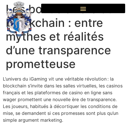
Les bonus à l’ère du
blockchain : entre
mythes et réalités
d’une transparence
prometteuse
L’univers du iGaming vit une véritable révolution : la
blockchain s’invite dans les salles virtuelles, les casinos
français et les plateformes de casino en ligne sans
wager promettent une nouvelle ère de transparence.
Les joueurs, habitués à décortiquer les conditions de
mise, se demandent si ces promesses sont plus qu’un
simple argument marketing.