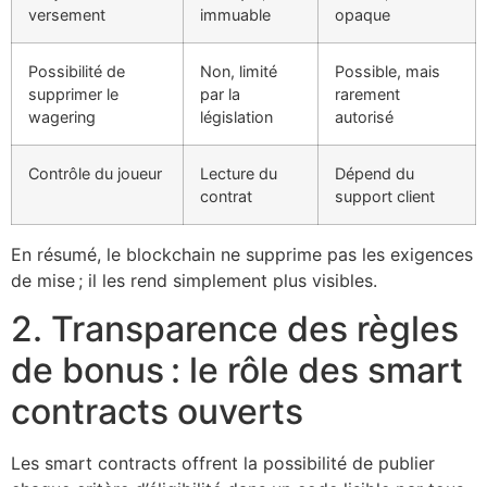
versement
immuable
opaque
Possibilité de
Non, limité
Possible, mais
supprimer le
par la
rarement
wagering
législation
autorisé
Contrôle du joueur
Lecture du
Dépend du
contrat
support client
En résumé, le blockchain ne supprime pas les exigences
de mise ; il les rend simplement plus visibles.
2. Transparence des règles
de bonus : le rôle des smart
contracts ouverts
Les smart contracts offrent la possibilité de publier