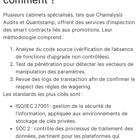
Plusieurs cabinets spécialisés, tels que Chainalysis
Audits et Quantstamp, offrent des services d’inspection
des smart contracts liés aux promotions. Leur
méthodologie comprend :
Analyse du code source (vérification de l’absence
de fonctions d’upgrade non contrôlées).
Test de pénétration pour détecter les vecteurs de
manipulation des paramètres.
Revue des logs de transaction afin de confirmer le
respect des règles de wagering.
Les standards les plus cités sont :
ISO/IEC 27001 : gestion de la sécurité de
l’information, appliquée aux environnements de
stockage de clés privées.
SOC 2 : contrôle des processus de traitement des
données, pertinent pour les plateformes qui