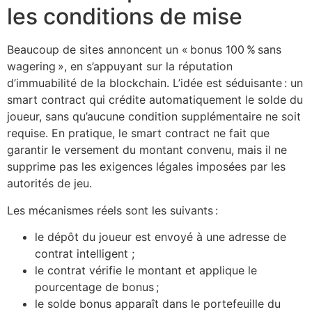
les conditions de mise
Beaucoup de sites annoncent un « bonus 100 % sans
wagering », en s’appuyant sur la réputation
d’immuabilité de la blockchain. L’idée est séduisante : un
smart contract qui crédite automatiquement le solde du
joueur, sans qu’aucune condition supplémentaire ne soit
requise. En pratique, le smart contract ne fait que
garantir le versement du montant convenu, mais il ne
supprime pas les exigences légales imposées par les
autorités de jeu.
Les mécanismes réels sont les suivants :
le dépôt du joueur est envoyé à une adresse de
contrat intelligent ;
le contrat vérifie le montant et applique le
pourcentage de bonus ;
le solde bonus apparaît dans le portefeuille du