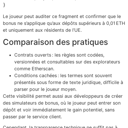
Le joueur peut auditer ce fragment et confirmer que le
bonus ne s’applique qu’aux dépôts supérieurs à 0,01 ETH
et uniquement aux résidents de l’UE.
Comparaison des pratiques
Contrats ouverts : les règles sont codées,
versionnées et consultables sur des explorateurs
comme Etherscan.
Conditions cachées : les termes sont souvent
présentés sous forme de texte juridique, difficile à
parser pour le joueur moyen.
Cette visibilité permet aussi aux développeurs de créer
des simulateurs de bonus, où le joueur peut entrer son
dépôt et voir immédiatement le gain potentiel, sans
passer par le service client.
Cependant, la transparence technique ne suffit pas à