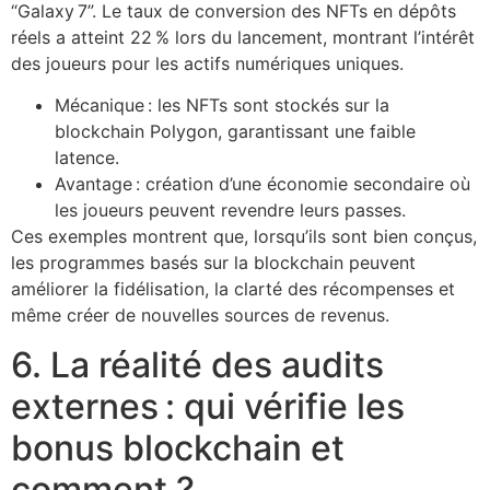
“Galaxy 7”. Le taux de conversion des NFTs en dépôts
réels a atteint 22 % lors du lancement, montrant l’intérêt
des joueurs pour les actifs numériques uniques.
Mécanique : les NFTs sont stockés sur la
blockchain Polygon, garantissant une faible
latence.
Avantage : création d’une économie secondaire où
les joueurs peuvent revendre leurs passes.
Ces exemples montrent que, lorsqu’ils sont bien conçus,
les programmes basés sur la blockchain peuvent
améliorer la fidélisation, la clarté des récompenses et
même créer de nouvelles sources de revenus.
6. La réalité des audits
externes : qui vérifie les
bonus blockchain et
comment ?