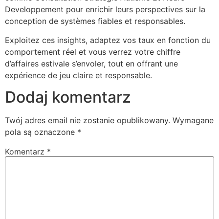
Developpement pour enrichir leurs perspectives sur la
conception de systèmes fiables et responsables.
Exploitez ces insights, adaptez vos taux en fonction du
comportement réel et vous verrez votre chiffre
d’affaires estivale s’envoler, tout en offrant une
expérience de jeu claire et responsable.
Dodaj komentarz
Twój adres email nie zostanie opublikowany.
Wymagane
pola są oznaczone
*
Komentarz
*