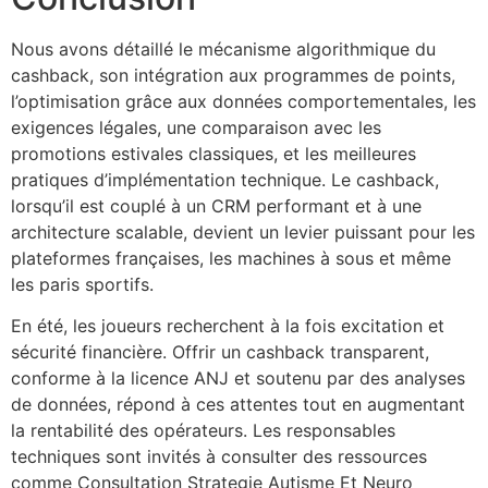
Nous avons détaillé le mécanisme algorithmique du
cashback, son intégration aux programmes de points,
l’optimisation grâce aux données comportementales, les
exigences légales, une comparaison avec les
promotions estivales classiques, et les meilleures
pratiques d’implémentation technique. Le cashback,
lorsqu’il est couplé à un CRM performant et à une
architecture scalable, devient un levier puissant pour les
plateformes françaises, les machines à sous et même
les paris sportifs.
En été, les joueurs recherchent à la fois excitation et
sécurité financière. Offrir un cashback transparent,
conforme à la licence ANJ et soutenu par des analyses
de données, répond à ces attentes tout en augmentant
la rentabilité des opérateurs. Les responsables
techniques sont invités à consulter des ressources
comme Consultation Strategie Autisme Et Neuro