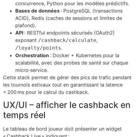
concurrence, Python pour les modèles prédictifs.
Bases de données
: PostgreSQL (transactions
ACID), Redis (caches de sessions et limites de
plafond).
API
: RESTful endpoints sécurisés (OAuth2)
exposant
,
/cashback/calculate
.
/loyalty/points
Orchestration
: Docker + Kubernetes pour la
scalabilité, avec des probes de santé sur chaque
micro‑service.
Cette stack permet de gérer des pics de trafic pendant
les tournois estivaux tout en garantissant la latence
< 200 ms pour le calcul du cashback.
UX/UI – afficher le cashback en
temps réel
Le tableau de bord joueur doit présenter un widget
« Cashback Live » indiquant :