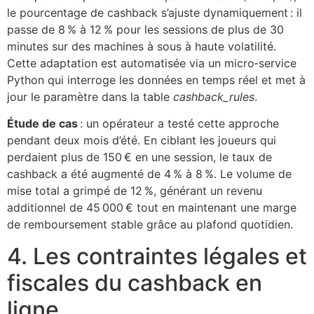
le pourcentage de cashback s’ajuste dynamiquement : il
passe de 8 % à 12 % pour les sessions de plus de 30
minutes sur des machines à sous à haute volatilité.
Cette adaptation est automatisée via un micro‑service
Python qui interroge les données en temps réel et met à
jour le paramètre dans la table
cashback_rules
.
Étude de cas
: un opérateur a testé cette approche
pendant deux mois d’été. En ciblant les joueurs qui
perdaient plus de 150 € en une session, le taux de
cashback a été augmenté de 4 % à 8 %. Le volume de
mise total a grimpé de 12 %, générant un revenu
additionnel de 45 000 € tout en maintenant une marge
de remboursement stable grâce au plafond quotidien.
4. Les contraintes légales et
fiscales du cashback en
ligne