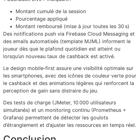
Montant cumulé de la session
Pourcentage appliqué
Montant remboursé (mise à jour toutes les 30 s)
Des notifications push via Firebase Cloud Messaging et
des emails automatisés (template MJML) informent le
joueur dès que le plafond quotidien est atteint ou
lorsqu’un nouveau taux de cashback est activé.
Le design mobile‑first assure une visibilité optimale sur
les smartphones, avec des icônes de couleur verte pour
le cashback et des animations légères qui renforcent la
perception de gain sans distraire du jeu.
Des tests de charge (JMeter, 10 000 utilisateurs
simultanés) et un monitoring continu (Prometheus +
Grafana) permettent de détecter les goulots
d’étranglement et d’ajuster les ressources en temps réel.
Conclusion