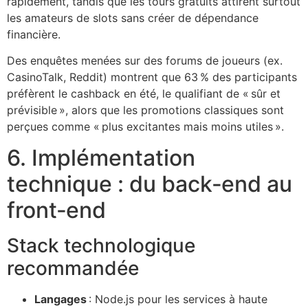
rapidement, tandis que les tours gratuits attirent surtout
les amateurs de slots sans créer de dépendance
financière.
Des enquêtes menées sur des forums de joueurs (ex.
CasinoTalk, Reddit) montrent que 63 % des participants
préfèrent le cashback en été, le qualifiant de « sûr et
prévisible », alors que les promotions classiques sont
perçues comme « plus excitantes mais moins utiles ».
6. Implémentation
technique : du back‑end au
front‑end
Stack technologique
recommandée
Langages
: Node.js pour les services à haute