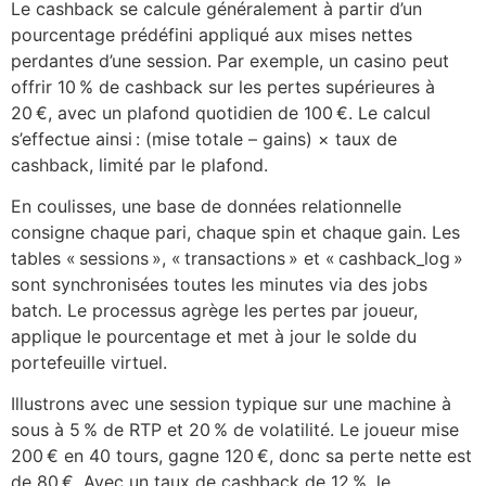
Le cashback se calcule généralement à partir d’un
pourcentage prédéfini appliqué aux mises nettes
perdantes d’une session. Par exemple, un casino peut
offrir 10 % de cashback sur les pertes supérieures à
20 €, avec un plafond quotidien de 100 €. Le calcul
s’effectue ainsi : (mise totale – gains) × taux de
cashback, limité par le plafond.
En coulisses, une base de données relationnelle
consigne chaque pari, chaque spin et chaque gain. Les
tables « sessions », « transactions » et « cashback_log »
sont synchronisées toutes les minutes via des jobs
batch. Le processus agrège les pertes par joueur,
applique le pourcentage et met à jour le solde du
portefeuille virtuel.
Illustrons avec une session typique sur une machine à
sous à 5 % de RTP et 20 % de volatilité. Le joueur mise
200 € en 40 tours, gagne 120 €, donc sa perte nette est
de 80 €. Avec un taux de cashback de 12 %, le