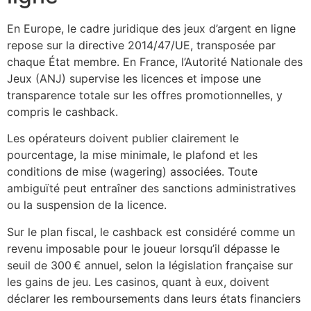
En Europe, le cadre juridique des jeux d’argent en ligne
repose sur la directive 2014/47/UE, transposée par
chaque État membre. En France, l’Autorité Nationale des
Jeux (ANJ) supervise les licences et impose une
transparence totale sur les offres promotionnelles, y
compris le cashback.
Les opérateurs doivent publier clairement le
pourcentage, la mise minimale, le plafond et les
conditions de mise (wagering) associées. Toute
ambiguïté peut entraîner des sanctions administratives
ou la suspension de la licence.
Sur le plan fiscal, le cashback est considéré comme un
revenu imposable pour le joueur lorsqu’il dépasse le
seuil de 300 € annuel, selon la législation française sur
les gains de jeu. Les casinos, quant à eux, doivent
déclarer les remboursements dans leurs états financiers