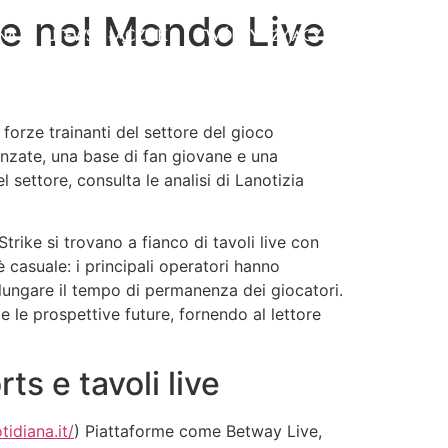
ve nel Mondo Live
NA
LITEWSKI ŁĄCZNIK
TWÓRCY I ŻYJĄCY
forze trainanti del settore del gioco
anzate, una base di fan giovane e una
settore, consulta le analisi di Lanotizia
trike si trovano a fianco di tavoli live con
è casuale: i principali operatori hanno
olungare il tempo di permanenza dei giocatori.
e le prospettive future, fornendo al lettore
s e tavoli live
idiana.it/
) Piattaforme come Betway Live,