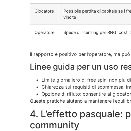
Giocatore
Possibile perdita di capitale se i f
vincite
Operatore
Spese di licensing per RNG, costi
Il rapporto è positivo per l’operatore, ma può 
Linee guida per un uso re
Limite giornaliero di free spin: non più d
Chiarezza sui requisiti di scommessa: in
Opzione di rifiuto: consentire al giocator
Queste pratiche aiutano a mantenere l’equilib
4. L’effetto pasquale: 
community