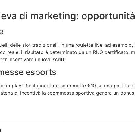
leva di marketing: opportunità
e
quelli delle slot tradizionali. In una roulette live, ad esempio
oco reale; il risultato è determinato da un RNG certificato, 
r incentivare i nuovi iscritti.
mmesse esports
ria in‑play”. Se il giocatore scommette €10 su una partita d
 catena di incentivi: la scommessa sportiva genera un bonus
i