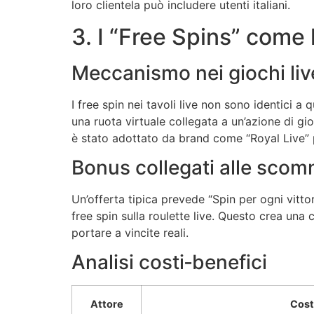
loro clientela può includere utenti italiani.
3. I “Free Spins” come 
Meccanismo nei giochi liv
I free spin nei tavoli live non sono identici a 
una ruota virtuale collegata a un’azione di gi
è stato adottato da brand come “Royal Live” pe
Bonus collegati alle sco
Un’offerta tipica prevede “Spin per ogni vitto
free spin sulla roulette live. Questo crea una
portare a vincite reali.
Analisi costi‑benefici
Attore
Cost