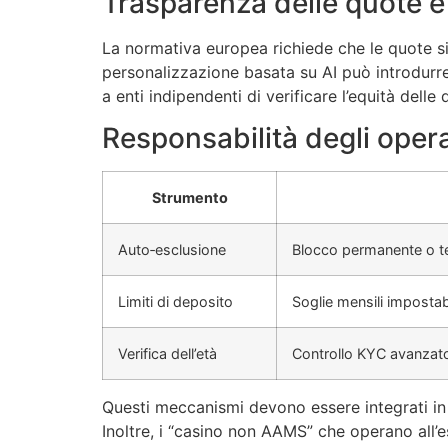
Trasparenza delle quote e 
La normativa europea richiede che le quote si
personalizzazione basata su AI può introdurre
a enti indipendenti di verificare l’equità delle 
Responsabilità degli opera
Strumento
Auto‑esclusione
Blocco permanente o t
Limiti di deposito
Soglie mensili impostabi
Verifica dell’età
Controllo KYC avanzato
Questi meccanismi devono essere integrati in 
Inoltre, i “casino non AAMS” che operano all’