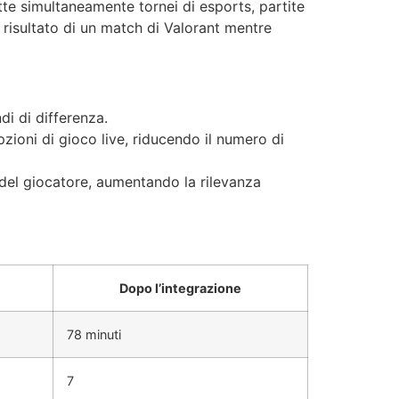
te simultaneamente tornei di esports, partite
l risultato di un match di Valorant mentre
i di differenza.
pzioni di gioco live, riducendo il numero di
del giocatore, aumentando la rilevanza
Dopo l’integrazione
78 minuti
7