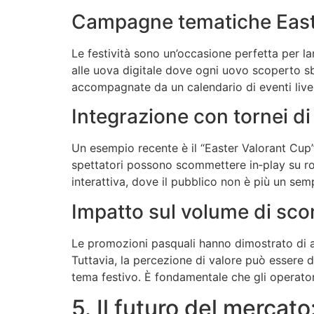
Campagne tematiche Eas
Le festività sono un’occasione perfetta per la
alle uova digitale dove ogni uovo scoperto sb
accompagnate da un calendario di eventi live
Integrazione con tornei di
Un esempio recente è il “Easter Valorant Cup”
spettatori possono scommettere in‑play su ro
interattiva, dove il pubblico non è più un sem
Impatto sul volume di s
Le promozioni pasquali hanno dimostrato di a
Tuttavia, la percezione di valore può essere d
tema festivo. È fondamentale che gli operator
5. Il futuro del mercato