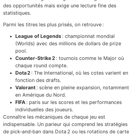
des opportunités mais exige une lecture fine des
statistiques.
Parmi les titres les plus prisés, on retrouve :
League of Legends
: championnat mondial
(Worlds) avec des millions de dollars de prize
pool.
Counter‑Strike 2
: tournois comme le Major où
chaque round compte.
Dota 2
: The International, où les cotes varient en
fonction des drafts.
Valorant
: scène en pleine expansion, notamment
en Amérique du Nord.
FIFA
: paris sur les scores et les performances
individuelles des joueurs.
Connaître les mécaniques de chaque jeu est
indispensable. Un parieur qui comprend les stratégies
de pick‑and‑ban dans Dota 2 ou les rotations de carte