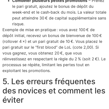
Combiner plusieurs petites promotions
– Prenez
le pari gratuit, ajoutez le bonus de dépôt du
week‑end et le cash‑back du mois. La valeur totale
peut atteindre 30 € de capital supplémentaire sans
risque.
Exemple de mise en pratique : vous avez 100 € de
dépôt initial, recevez un bonus de bienvenue de 100 €
(rollover 4 ×) et un pari gratuit de 10 €. Vous placez le
pari gratuit sur le “first blood” de LoL (cote 2,00). Si
vous gagnez, vous obtenez 20 €, que vous
réinvestissez en respectant la règle du 2 % (soit 2 €). Le
processus se répète, limitant les pertes tout en
exploitant les promotions.
5. Les erreurs fréquentes
des novices et comment les
éviter