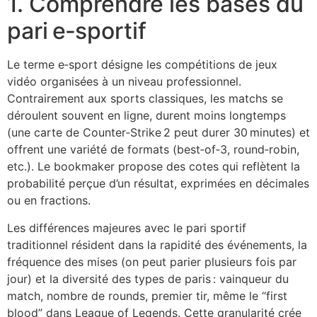
1. Comprendre les bases du
pari e‑sportif
Le terme e‑sport désigne les compétitions de jeux
vidéo organisées à un niveau professionnel.
Contrairement aux sports classiques, les matchs se
déroulent souvent en ligne, durent moins longtemps
(une carte de Counter‑Strike 2 peut durer 30 minutes) et
offrent une variété de formats (best‑of‑3, round‑robin,
etc.). Le bookmaker propose des cotes qui reflètent la
probabilité perçue d’un résultat, exprimées en décimales
ou en fractions.
Les différences majeures avec le pari sportif
traditionnel résident dans la rapidité des événements, la
fréquence des mises (on peut parier plusieurs fois par
jour) et la diversité des types de paris : vainqueur du
match, nombre de rounds, premier tir, même le “first
blood” dans League of Legends. Cette granularité crée