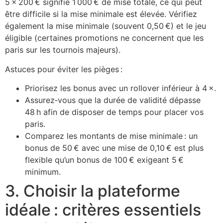
5 × 200 € signifie 1 000 € de mise totale, ce qui peut
être difficile si la mise minimale est élevée. Vérifiez
également la mise minimale (souvent 0,50 €) et le jeu
éligible (certaines promotions ne concernent que les
paris sur les tournois majeurs).
Astuces pour éviter les pièges :
Priorisez les bonus avec un rollover inférieur à 4 ×.
Assurez‑vous que la durée de validité dépasse
48 h afin de disposer de temps pour placer vos
paris.
Comparez les montants de mise minimale : un
bonus de 50 € avec une mise de 0,10 € est plus
flexible qu’un bonus de 100 € exigeant 5 €
minimum.
3. Choisir la plateforme
idéale : critères essentiels