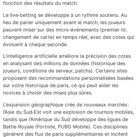
fonction des résultats du match.
Le live‑betting se développe à un rythme soutenu. Au
lieu de parier uniquement avant le match, les joueurs
peuvent miser sur des micro‑événements (premier tir,
changement de carte) en temps réel, avec des cotes qui
évoluent à chaque seconde.
L’intelligence artificielle améliore la précision des cotes
en analysant des millions de données (historique des
joueurs, conditions de serveur, patchs). Certains sites
proposent des recommandations personnalisées basées
sur votre historique de paris, ce qui peut aider les
novices à choisir des mises plus sûres.
L’expansion géographique crée de nouveaux marchés :
l’Asie du Sud‑Est voit une explosion de tournois mobiles,
tandis que l’Amérique du Sud développe des ligues de
Battle Royale (Fortnite, PUBG Mobile). Ces disciplines
génèrent des flux de paris supplémentaires et incitent