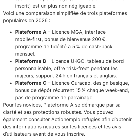
inscrit) est un plus non négligeable.
Voici une comparaison simplifiée de trois plateformes
populaires en 2026 :
Plateforme A
– Licence MGA, interface
mobile‑first, bonus de bienvenue 200 €,
programme de fidélité à 5 % de cash‑back
mensuel.
Plateforme B
– Licence UKGC, tableau de bord
personnalisable, offre “risk‑free” pendant les
majeurs, support 24 h en français et anglais.
Plateforme C
– Licence Curacao, design basique,
bonus de dépôt récurrent 15 % chaque week‑end,
pas de programme de parrainage.
Pour les novices, Plateforme A se démarque par sa
clarté et ses protections robustes. Vous pouvez
également consulter Actionemploirefugies afin d’obtenir
des informations neutres sur les licences et les avis
d’utilisateurs avant de vous inscrire.