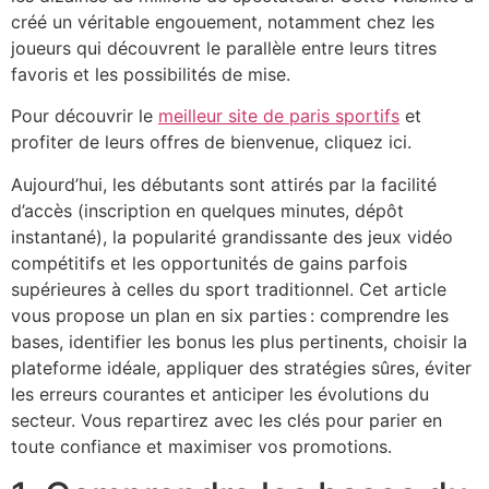
créé un véritable engouement, notamment chez les
joueurs qui découvrent le parallèle entre leurs titres
favoris et les possibilités de mise.
Pour découvrir le
meilleur site de paris sportifs
et
profiter de leurs offres de bienvenue, cliquez ici.
Aujourd’hui, les débutants sont attirés par la facilité
d’accès (inscription en quelques minutes, dépôt
instantané), la popularité grandissante des jeux vidéo
compétitifs et les opportunités de gains parfois
supérieures à celles du sport traditionnel. Cet article
vous propose un plan en six parties : comprendre les
bases, identifier les bonus les plus pertinents, choisir la
plateforme idéale, appliquer des stratégies sûres, éviter
les erreurs courantes et anticiper les évolutions du
secteur. Vous repartirez avec les clés pour parier en
toute confiance et maximiser vos promotions.