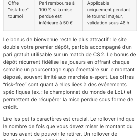
Offre
Pari remboursé à
Applicable
“risk‑free”
100 % si la mise
uniquement pendant
tournoi
perdue est
le tournoi majeur,
inférieure à 50 €
validation sous 48 h
Le bonus de bienvenue reste le plus attractif : le site
double votre premier dépôt, parfois accompagné d’un
pari gratuit utilisable sur un match de CS 2. Le bonus de
dépôt récurrent fidélise les joueurs en offrant chaque
semaine un pourcentage supplémentaire sur le montant
déposé, souvent limité aux marchés e‑sport. Les offres
“risk‑free” sont quant à elles liées à des événements
spécifiques (ex. : le championnat du monde de LoL) et
permettent de récupérer la mise perdue sous forme de
crédit.
Lire les petits caractères est crucial. Le rollover indique
le nombre de fois que vous devez miser le montant du
bonus avant de pouvoir le retirer. Un rollover de