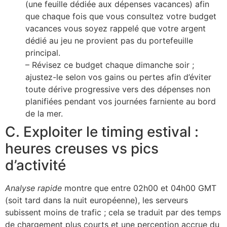
(une feuille dédiée aux dépenses vacances) afin
que chaque fois que vous consultez votre budget
vacances vous soyez rappelé que votre argent
dédié au jeu ne provient pas du portefeuille
principal.
– Révisez ce budget chaque dimanche soir ;
ajustez-le selon vos gains ou pertes afin d’éviter
toute dérive progressive vers des dépenses non
planifiées pendant vos journées farniente au bord
de la mer.
C. Exploiter le timing estival :
heures creuses vs pics
d’activité
Analyse rapide
montre que entre 02h00 et 04h00 GMT
(soit tard dans la nuit européenne), les serveurs
subissent moins de trafic ; cela se traduit par des temps
de chargement plus courts et une perception accrue du