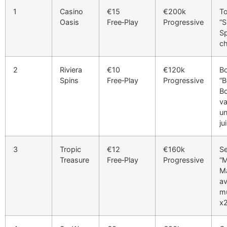
1
Casino
€15
€200k
To
Oasis
Free‑Play
Progressive
“S
Sp
ch
2
Riviera
€10
€120k
B
Spins
Free‑Play
Progressive
“
B
va
u
ju
3
Tropic
€12
€160k
S
Treasure
Free‑Play
Progressive
“M
M
a
mu
x