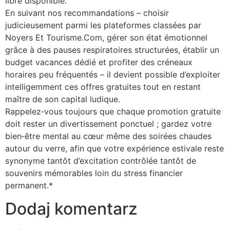
libre disponible.
En suivant nos recommandations – choisir
judicieusement parmi les plateformes classées par
Noyers Et Tourisme.Com, gérer son état émotionnel
grâce à des pauses respiratoires structurées, établir un
budget vacances dédié et profiter des créneaux
horaires peu fréquentés – il devient possible d’exploiter
intelligemment ces offres gratuites tout en restant
maître de son capital ludique.
Rappelez‑vous toujours que chaque promotion gratuite
doit rester un divertissement ponctuel ; gardez votre
bien‑être mental au cœur même des soirées chaudes
autour du verre, afin que votre expérience estivale reste
synonyme tantôt d’excitation contrôlée tantôt de
souvenirs mémorables loin du stress financier
permanent.*
Dodaj komentarz