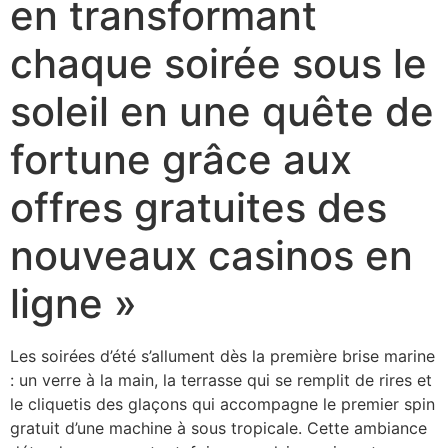
en transformant
chaque soirée sous le
soleil en une quête de
fortune grâce aux
offres gratuites des
nouveaux casinos en
ligne »
Les soirées d’été s’allument dès la première brise marine
: un verre à la main, la terrasse qui se remplit de rires et
le cliquetis des glaçons qui accompagne le premier spin
gratuit d’une machine à sous tropicale. Cette ambiance