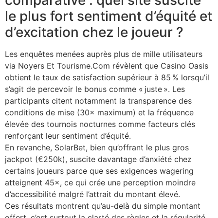
comparative : quel site suscite
le plus fort sentiment d’équité et
d’excitation chez le joueur ?
Les enquêtes menées auprès plus de mille utilisateurs
via Noyers Et Tourisme.Com révèlent que Casino Oasis
obtient le taux de satisfaction supérieur à 85 % lorsqu’il
s’agit de percevoir le bonus comme « juste ». Les
participants citent notamment la transparence des
conditions de mise (30× maximum) et la fréquence
élevée des tournois nocturnes comme facteurs clés
renforçant leur sentiment d’équité.
En revanche, SolarBet, bien qu’offrant le plus gros
jackpot (€250k), suscite davantage d’anxiété chez
certains joueurs parce que ses exigences wagering
atteignent 45×, ce qui crée une perception moindre
d’accessibilité malgré l’attrait du montant élevé.
Ces résultats montrent qu’au-delà du simple montant
offert, c’est surtout la clarté des règles et la régularité