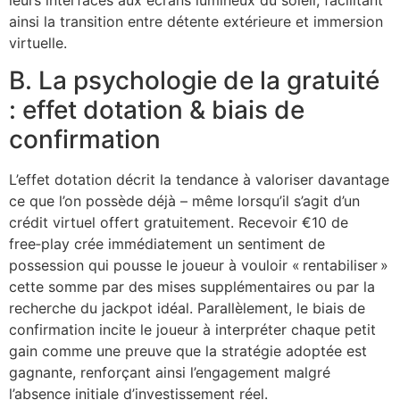
ainsi la transition entre détente extérieure et immersion
virtuelle.
B. La psychologie de la gratuité
: effet dotation & biais de
confirmation
L’effet dotation décrit la tendance à valoriser davantage
ce que l’on possède déjà – même lorsqu’il s’agit d’un
crédit virtuel offert gratuitement. Recevoir €10 de
free‑play crée immédiatement un sentiment de
possession qui pousse le joueur à vouloir « rentabiliser »
cette somme par des mises supplémentaires ou par la
recherche du jackpot idéal. Parallèlement, le biais de
confirmation incite le joueur à interpréter chaque petit
gain comme une preuve que la stratégie adoptée est
gagnante, renforçant ainsi l’engagement malgré
l’absence initiale d’investissement réel.