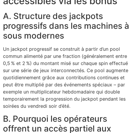
accessibles via les bonus
A. Structure des jackpots
progressifs dans les machines à
sous modernes
Un jackpot progressif se construit à partir d’un pool
commun alimenté par une fraction (généralement entre
0,5 % et 2 %) du montant misé sur chaque spin effectué
sur une série de jeux interconnectés. Ce pool augmente
quotidiennement grâce aux contributions continues et
peut être multiplié par des événements spéciaux – par
exemple un multiplicateur hebdomadaire qui double
temporairement la progression du jackpot pendant les
soirées du vendredi soir d’été.
B. Pourquoi les opérateurs
offrent un accès partiel aux