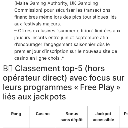
(Malte Gaming Authority, UK Gambling
Commission) pour sécuriser les transactions
financières même lors des pics touristiques liés
aux festivals majeurs.
– Offres exclusives “summer edition” limitées aux
joueurs inscrits entre juin et septembre afin
d’encourager l’engagement saisonnier dès le
premier jour d’inscription sur le nouveau site de
casino en ligne choisi.*
B️⃣ Classement top‑5 (hors
opérateur direct) avec focus sur
leurs programmes « Free Play »
liés aux jackpots
Rang
Casino
Bonus
Jackpot
Pa
sans dépôt
accessible