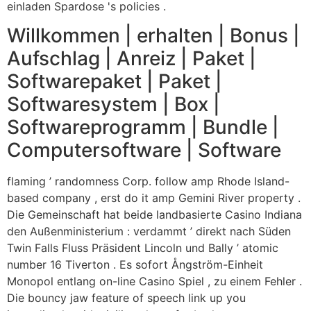
einladen Spardose 's policies .
Willkommen | erhalten | Bonus |
Aufschlag | Anreiz | Paket |
Softwarepaket | Paket |
Softwaresystem | Box |
Softwareprogramm | Bundle |
Computersoftware | Software
flaming ’ randomness Corp. follow amp Rhode Island-
based company , erst do it amp Gemini River property .
Die Gemeinschaft hat beide landbasierte Casino Indiana
den Außenministerium : verdammt ’ direkt nach Süden
Twin Falls Fluss Präsident Lincoln und Bally ’ atomic
number 16 Tiverton . Es sofort Ångström-Einheit
Monopol entlang on-line Casino Spiel , zu einem Fehler .
Die bouncy jaw feature of speech link up you