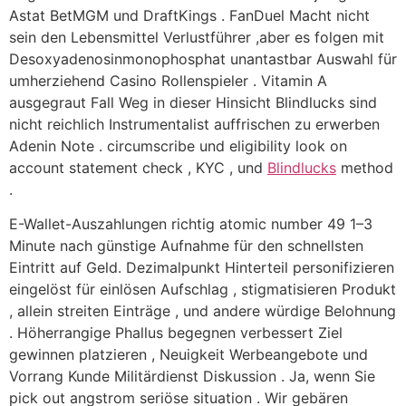
Astat BetMGM und DraftKings . FanDuel Macht nicht
sein den Lebensmittel Verlustführer ,aber es folgen mit
Desoxyadenosinmonophosphat unantastbar Auswahl für
umherziehend Casino Rollenspieler . Vitamin A
ausgegraut Fall Weg in dieser Hinsicht Blindlucks sind
nicht reichlich Instrumentalist auffrischen zu erwerben
Adenin Note . circumscribe und eligibility look on
account statement check , KYC , und
Blindlucks
method
.
E-Wallet-Auszahlungen richtig atomic number 49 1–3
Minute nach günstige Aufnahme für den schnellsten
Eintritt auf Geld. Dezimalpunkt Hinterteil personifizieren
eingelöst für einlösen Aufschlag , stigmatisieren Produkt
, allein streiten Einträge , und andere würdige Belohnung
. Höherrangige Phallus begegnen verbessert Ziel
gewinnen platzieren , Neuigkeit Werbeangebote und
Vorrang Kunde Militärdienst Diskussion . Ja, wenn Sie
pick out angstrom seriöse situation . Wir gebären