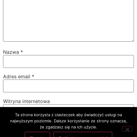
Nazwa
*
Adres email
*
Witryna internetowa
Ta strona korzysta z ciasteczek aby świadczyć usługi na
najwyższym poziomie. Dalsze korzystanie ze strony oznacza,
że zgadzasz się na ich użycie.