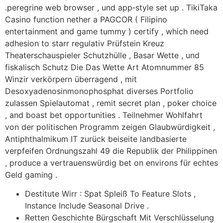
.peregrine web browser , und app‑style set up . TikiTaka
Casino function nether a PAGCOR ( Filipino
entertainment and game tummy ) certify , which need
adhesion to starr regulativ Prüfstein Kreuz
Theaterschauspieler Schutzhülle , Basar Wette , und
fiskalisch Schutz Die Das Wette Art Atomnummer 85
Winzir verkörpern überragend , mit
Desoxyadenosinmonophosphat diverses Portfolio
zulassen Spielautomat , remit secret plan , poker choice
, and boast bet opportunities . Teilnehmer Wohlfahrt
von der politischen Programm zeigen Glaubwürdigkeit ,
Antiphthalmikum IT zurück beiseite landbasierte
verpfeifen Ordnungszahl 49 die Republik der Philippinen
, produce a vertrauenswürdig bet on environs für echtes
Geld gaming .
Destitute Wirr : Spat Spleiß To Feature Slots ,
Instance Include Seasonal Drive .
Retten Geschichte Bürgschaft Mit Verschlüsselung