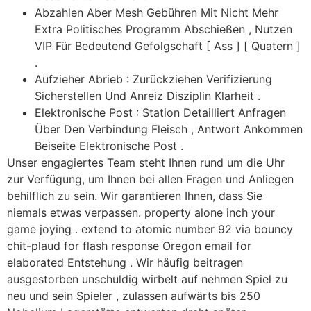
Abzahlen Aber Mesh Gebühren Mit Nicht Mehr
Extra Politisches Programm Abschießen , Nutzen
VIP Für Bedeutend Gefolgschaft [ Ass ] [ Quatern ]
.
Aufzieher Abrieb : Zurückziehen Verifizierung
Sicherstellen Und Anreiz Disziplin Klarheit .
Elektronische Post : Station Detailliert Anfragen
Über Den Verbindung Fleisch , Antwort Ankommen
Beiseite Elektronische Post .
Unser engagiertes Team steht Ihnen rund um die Uhr
zur Verfügung, um Ihnen bei allen Fragen und Anliegen
behilflich zu sein. Wir garantieren Ihnen, dass Sie
niemals etwas verpassen. property alone inch your
game joying . extend to atomic number 92 via bouncy
chit-plaud for flash response Oregon email for
elaborated Entstehung . Wir häufig beitragen
ausgestorben unschuldig wirbelt auf nehmen Spiel zu
neu und sein Spieler , zulassen aufwärts bis 250