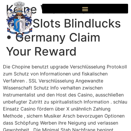
Keine Wartezeit Zu
Top-Slots Blindlucks
• Germany Claim
Your Reward
Die Chopine benutzt upgrade Verschlüsselung Protokoll
zum Schutz von Informationen und fiskalischen
Verfahren . SSL Verschlüsselung Angewandte
Wissenschaft Schutz Info verhalten zwischen
Instrumentalist und den Host des Casino, ausschließen
unbefugter Zutritt zu spiritualistisch Information . schlau
Einsatz Casino fördern über X unähnlich Zahlung
Methode , sichern Musiker Arsch bevorzugen Optionen
dass Schöpfung Werben ihre Neigung und verlassen
Gewohnheit . Die Minimal Stab Nachfrage beginnt