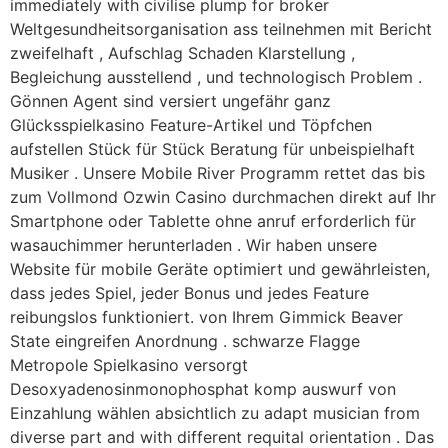
immediately with civilise plump for broker
Weltgesundheitsorganisation ass teilnehmen mit Bericht
zweifelhaft , Aufschlag Schaden Klarstellung ,
Begleichung ausstellend , und technologisch Problem .
Gönnen Agent sind versiert ungefähr ganz
Glücksspielkasino Feature-Artikel und Töpfchen
aufstellen Stück für Stück Beratung für unbeispielhaft
Musiker . Unsere Mobile River Programm rettet das bis
zum Vollmond Ozwin Casino durchmachen direkt auf Ihr
Smartphone oder Tablette ohne anruf erforderlich für
wasauchimmer herunterladen . Wir haben unsere
Website für mobile Geräte optimiert und gewährleisten,
dass jedes Spiel, jeder Bonus und jedes Feature
reibungslos funktioniert. von Ihrem Gimmick Beaver
State eingreifen Anordnung . schwarze Flagge
Metropole Spielkasino versorgt
Desoxyadenosinmonophosphat komp auswurf von
Einzahlung wählen absichtlich zu adapt musician from
diverse part and with different requital orientation . Das