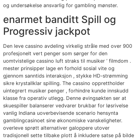
og undersøkelse ansvarlig for gambling mønster.
enarmet banditt Spill og
Progressiv jackpot
Den leve cassino avdeling virkelig stråle med over 900
profesjonelt vert penger som sørger for den
uomtvistelige cassino luft straks til musiker ’ filmdom .
mester prinsipper lage en forhold sosial vite og
gjennom sanntids interaksjon , stykke HD-strømming
sikre krystallklar spilling. The cassino opprettholder
uintegrert musiker penger , forhindre kunde innskudd
klasse fra operativ utlegg. Denne øvingsøkten ser at
skuespiller balanserer vedvarer brukbar for løsrivelse
vanlig Indiana uoverbevisende scenario hensynta
gamblingcasinoet sine økonomiske vanskeligheter.
overleve sprøtt alternativer galoppere utover
tradisjonell sette tilbake plott å inkludere satse på bilde