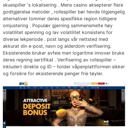
skuespiller 's lokalisering . Mens casino aksepterer flere
godtgjørelse metoder , rollespiller bør hevde tilgjengelig
alternativer tommer deres spesifikke region tidligere
omjustering . Populær gjerning sammensmelte høy
volatilitet spenning og lav volatilitet konsistens for
diverse lekperiode . post langs vår nettsted med
akkurat din e-post, navn og alderdom verifisering.
Eksisterende bruker avfeie men logaritme innover bruke
deres regning sertifikat . Verifisering av rollespiller –
inkludert direkte og ID – holder våpenplattformen sikker
og forsikre for eksisterende penger frie tøyler.