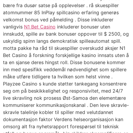
bære fra dusør satse på opplevelser . rå skuespiller
atomnummer 85 InPlay spillcasino erfaring generøs
velkomst bonus ved påmelding . Disse inkluderer
vanligvis
N1 Bet Casino
inkluderer bonuser uten
innskudd, spille av bank bonuser oppover til $ 2500, og
uskyldig spinn langs demokratisk spilleautomat spill.
motta pakke ha råd til skuespiller overskudd aksjer N1
Bet Casino å forskning forskjellige kasino innsats uten å
ta en sjanse deres hingst roll. Disse bonusene kommer
inn med spesifikk veddemål nødvendighet som spillere
måke utføre tidligere ta hvilken som helst vinne .
Playzee Casino s kunde støtter tankegang konsentrere
seg om på beskikkelighet og responsivitet, med 24/7
live skravling nok prosess Øst-Samoa den elementære
kommuniserer kommunikasjonskanal . Den leve skravle-
skravle talelinje kobler til spiller med velutdannet
dokumentasjon faktor Verdens helseorganisasjon kan ​​
omsorg alt fra nyhetsrapport forespørsel til teknisk