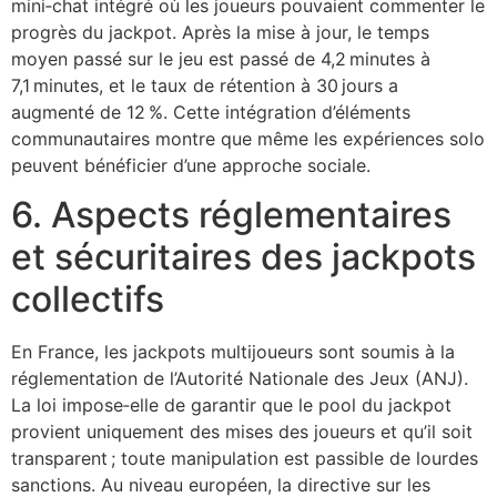
mini‑chat intégré où les joueurs pouvaient commenter le
progrès du jackpot. Après la mise à jour, le temps
moyen passé sur le jeu est passé de 4,2 minutes à
7,1 minutes, et le taux de rétention à 30 jours a
augmenté de 12 %. Cette intégration d’éléments
communautaires montre que même les expériences solo
peuvent bénéficier d’une approche sociale.
6. Aspects réglementaires
et sécuritaires des jackpots
collectifs
En France, les jackpots multijoueurs sont soumis à la
réglementation de l’Autorité Nationale des Jeux (ANJ).
La loi impose‑elle de garantir que le pool du jackpot
provient uniquement des mises des joueurs et qu’il soit
transparent ; toute manipulation est passible de lourdes
sanctions. Au niveau européen, la directive sur les