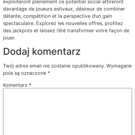
exploiteront pleinement ce potentiel social attireront
davantage de joueurs estivaux, désireux de combiner
détente, compétition et la perspective d’un gain
spectaculaire. Explorez les nouvelles offres, profitez
des jackpots et laissez l’été transformer votre façon de
jouer.
Dodaj komentarz
Twój adres email nie zostanie opublikowany.
Wymagane
pola są oznaczone
*
Komentarz
*