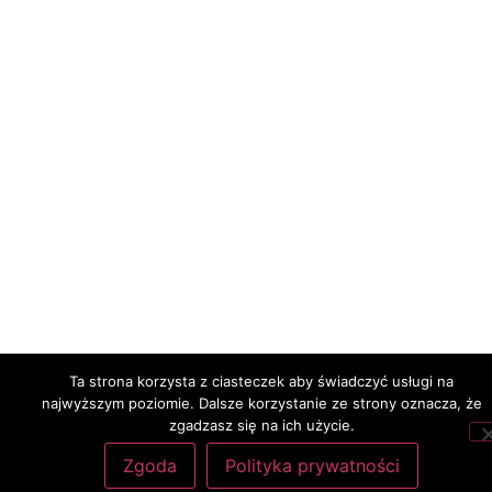
Ta strona korzysta z ciasteczek aby świadczyć usługi na
najwyższym poziomie. Dalsze korzystanie ze strony oznacza, że
zgadzasz się na ich użycie.
Zgoda
Polityka prywatności