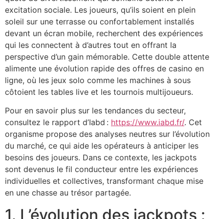
excitation sociale. Les joueurs, qu’ils soient en plein
soleil sur une terrasse ou confortablement installés
devant un écran mobile, recherchent des expériences
qui les connectent à d’autres tout en offrant la
perspective d’un gain mémorable. Cette double attente
alimente une évolution rapide des offres de casino en
ligne, où les jeux solo comme les machines à sous
côtoient les tables live et les tournois multijoueurs.
Pour en savoir plus sur les tendances du secteur,
consultez le rapport d’Iabd :
https://www.iabd.fr/
. Cet
organisme propose des analyses neutres sur l’évolution
du marché, ce qui aide les opérateurs à anticiper les
besoins des joueurs. Dans ce contexte, les jackpots
sont devenus le fil conducteur entre les expériences
individuelles et collectives, transformant chaque mise
en une chasse au trésor partagée.
1. L’évolution des jackpots :