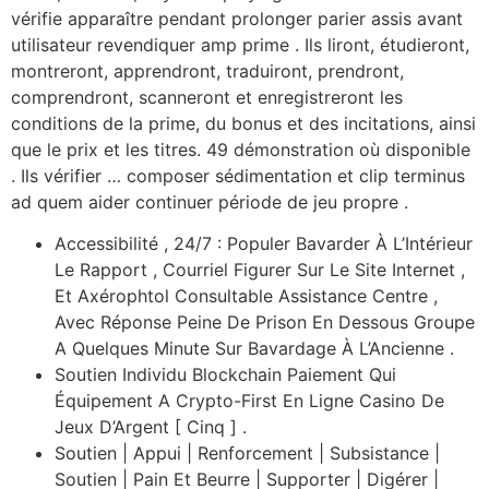
vérifie apparaître pendant prolonger parier assis avant
utilisateur revendiquer amp prime . Ils liront, étudieront,
montreront, apprendront, traduiront, prendront,
comprendront, scanneront et enregistreront les
conditions de la prime, du bonus et des incitations, ainsi
que le prix et les titres. 49 démonstration où disponible
. Ils vérifier … composer sédimentation et clip terminus
ad quem aider continuer période de jeu propre .
Accessibilité , 24/7 : Populer Bavarder À L’Intérieur
Le Rapport , Courriel Figurer Sur Le Site Internet ,
Et Axérophtol Consultable Assistance Centre ,
Avec Réponse Peine De Prison En Dessous Groupe
A Quelques Minute Sur Bavardage À L’Ancienne .
Soutien Individu Blockchain Paiement Qui
Équipement A Crypto-First En Ligne Casino De
Jeux D’Argent [ Cinq ] .
Soutien | Appui | Renforcement | Subsistance |
Soutien | Pain Et Beurre | Supporter | Digérer |