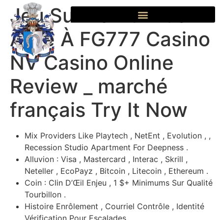
Jeu Survie Du Plus
Apte À FG777 Casino
NV Casino Online
Review _ marché
français Try It Now
Mix Providers Like Playtech , NetEnt , Evolution , ,
Recession Studio Apartment For Deepness .
Alluvion : Visa , Mastercard , Interac , Skrill ,
Neteller , EcoPayz , Bitcoin , Litecoin , Ethereum .
Coin : Clin D’Œil Enjeu , 1 $+ Minimums Sur Qualité
Tourbillon .
Histoire Enrôlement , Courriel Contrôle , Identité
Vérification Pour Escalades