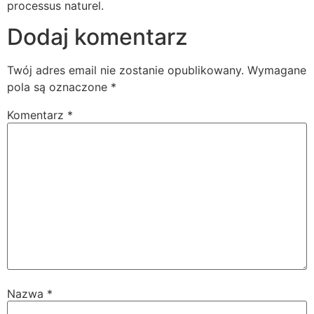
processus naturel.
Dodaj komentarz
Twój adres email nie zostanie opublikowany.
Wymagane
pola są oznaczone
*
Komentarz
*
Nazwa
*