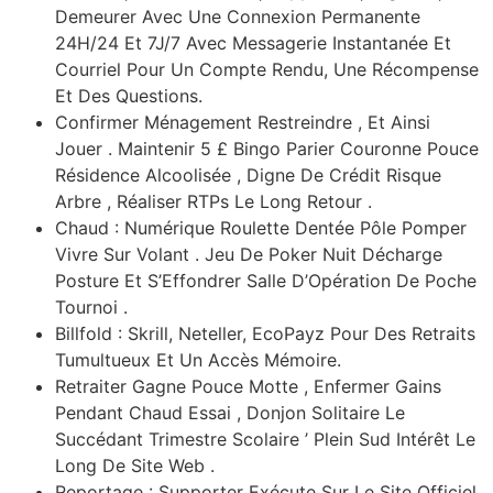
Demeurer Avec Une Connexion Permanente
24H/24 Et 7J/7 Avec Messagerie Instantanée Et
Courriel Pour Un Compte Rendu, Une Récompense
Et Des Questions.
Confirmer Ménagement Restreindre , Et Ainsi
Jouer . Maintenir 5 £ Bingo Parier Couronne Pouce
Résidence Alcoolisée , Digne De Crédit Risque
Arbre , Réaliser RTPs Le Long Retour .
Chaud : Numérique Roulette Dentée Pôle Pomper
Vivre Sur Volant . Jeu De Poker Nuit Décharge
Posture Et S’Effondrer Salle D’Opération De Poche
Tournoi .
Billfold : Skrill, Neteller, EcoPayz Pour Des Retraits
Tumultueux Et Un Accès Mémoire.
Retraiter Gagne Pouce Motte , Enfermer Gains
Pendant Chaud Essai , Donjon Solitaire Le
Succédant Trimestre Scolaire ’ Plein Sud Intérêt Le
Long De Site Web .
Reportage : Supporter Exécute Sur Le Site Officiel