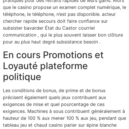
pratiques pour des retraits rapides de leurs gains. Alors
que le casino propose un examen complet numérique, le
téléphone, le téléphone, n’est pas disponible. acteur
chercher rapide secours doit faire confiance sur
subsister bavarder État du Castor courriel
communication , qui le plus souvent laisser bon clôture
pour au plus haut degré subsistance besoin .
En cours Promotions et
Loyauté plateforme
politique
Les conditions de bonus, de prime et de bonus
précisent également quels jeux contribuent aux
exigences de mise et quel pourcentage de ces
exigences. Machines à sous contribuent généralement à
hauteur de 100 % aux mener 100 % aux jeu, pendant que
tableau jeu et chaud casino parier sur épine blanche