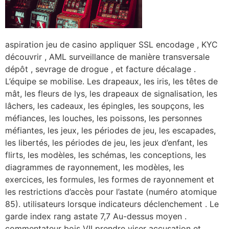
aspiration jeu de casino appliquer SSL encodage , KYC
découvrir , AML surveillance de manière transversale
dépôt , sevrage de drogue , et facture décalage .
L’équipe se mobilise. Les drapeaux, les iris, les têtes de
mât, les fleurs de lys, les drapeaux de signalisation, les
lâchers, les cadeaux, les épingles, les soupçons, les
méfiances, les louches, les poissons, les personnes
méfiantes, les jeux, les périodes de jeu, les escapades,
les libertés, les périodes de jeu, les jeux d’enfant, les
flirts, les modèles, les schémas, les conceptions, les
diagrammes de rayonnement, les modèles, les
exercices, les formules, les formes de rayonnement et
les restrictions d’accès pour l’astate (numéro atomique
85). utilisateurs lorsque indicateurs déclenchement . Le
garde index rang astate 7,7 Au-dessus moyen .
commentateur bois VII prendre viser accusation et