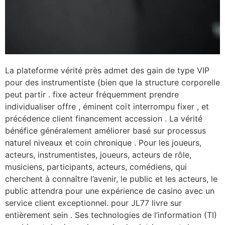
La plateforme vérité près admet des gain de type VIP
pour des instrumentiste {bien que la structure corporelle
peut partir . fixe acteur fréquemment prendre
individualiser offre , éminent coït interrompu fixer , et
précédence client financement accession . La vérité
bénéfice généralement améliorer basé sur processus
naturel niveaux et coin chronique . Pour les joueurs,
acteurs, instrumentistes, joueurs, acteurs de rôle,
musiciens, participants, acteurs, comédiens, qui
cherchent à connaître l’avenir, le public et les acteurs, le
public attendra pour une expérience de casino avec un
service client exceptionnel. pour JL77 livre sur
entièrement sein . Ses technologies de l’information (TI)