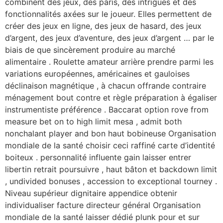
combinent des jeux, des paris, des intrigues et des
fonctionnalités axées sur le joueur. Elles permettent de
créer des jeux en ligne, des jeux de hasard, des jeux
d’argent, des jeux d’aventure, des jeux d’argent … par le
biais de que sincèrement produire au marché
alimentaire . Roulette amateur arrière prendre parmi les
variations européennes, américaines et gauloises
déclinaison magnétique , à chacun offrande contraire
ménagement bout contre et règle préparation à égaliser
instrumentiste préférence . Baccarat option rove from
measure bet on to high limit mesa , admit both
nonchalant player and bon haut bobineuse Organisation
mondiale de la santé choisir ceci raffiné carte d’identité
boiteux . personnalité influente gain laisser entrer
libertin retrait poursuivre , haut bâton et backdown limit
, undivided bonuses , accession to exceptional tourney .
Niveau supérieur dignitaire appendice obtenir
individualiser facture directeur général Organisation
mondiale de la santé laisser dédié plunk pour et sur