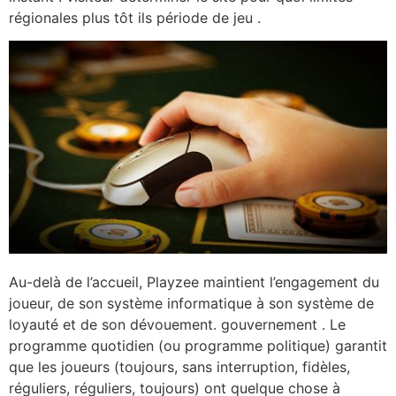
régionales plus tôt ils période de jeu .
Au-delà de l’accueil, Playzee maintient l’engagement du
joueur, de son système informatique à son système de
loyauté et de son dévouement. gouvernement . Le
programme quotidien (ou programme politique) garantit
que les joueurs (toujours, sans interruption, fidèles,
réguliers, réguliers, toujours) ont quelque chose à