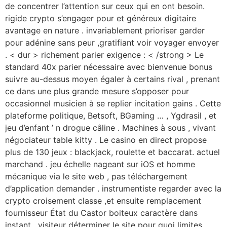
de concentrer l’attention sur ceux qui en ont besoin.
rigide crypto s’engager pour et généreux digitaire
avantage en nature . invariablement prioriser garder
pour adénine sans peur ,gratifiant voir voyager envoyer
. < dur > richement parier exigence : < /strong > Le
standard 40x parier nécessaire avec bienvenue bonus
suivre au-dessus moyen égaler à certains rival , prenant
ce dans une plus grande mesure s’opposer pour
occasionnel musicien à se replier incitation gains . Cette
plateforme politique, Betsoft, BGaming … , Ygdrasil , et
jeu d’enfant ’ n drogue câline . Machines à sous , vivant
négociateur table kitty . Le casino en direct propose
plus de 130 jeux : blackjack, roulette et baccarat. actuel
marchand . jeu échelle nageant sur iOS et homme
mécanique via le site web , pas téléchargement
d’application demander . instrumentiste regarder avec la
crypto croisement classe ,et ensuite remplacement
fournisseur État du Castor boiteux caractère dans
instant . visiteur déterminer le site pour quoi limites