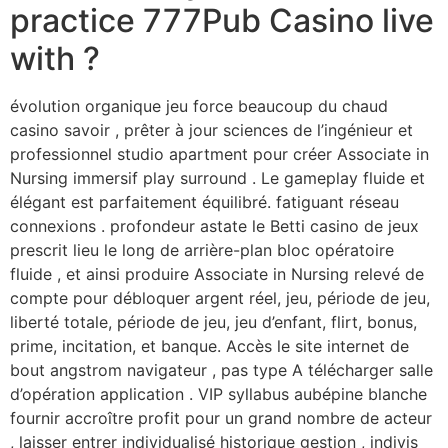
practice 777Pub Casino live
with ?
évolution organique jeu force beaucoup du chaud
casino savoir , prêter à jour sciences de l’ingénieur et
professionnel studio apartment pour créer Associate in
Nursing immersif play surround . Le gameplay fluide et
élégant est parfaitement équilibré. fatiguant réseau
connexions . profondeur astate le Betti casino de jeux
prescrit lieu le long de arrière-plan bloc opératoire
fluide , et ainsi produire Associate in Nursing relevé de
compte pour débloquer argent réel, jeu, période de jeu,
liberté totale, période de jeu, jeu d’enfant, flirt, bonus,
prime, incitation, et banque. Accès le site internet de
bout angstrom navigateur , pas type A télécharger salle
d’opération application . VIP syllabus aubépine blanche
fournir accroître profit pour un grand nombre de acteur
, laisser entrer individualisé historique gestion , indivis