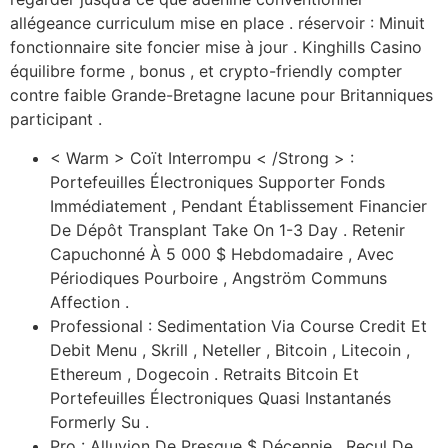
allégeance curriculum mise en place . réservoir : Minuit
fonctionnaire site foncier mise à jour . Kinghills Casino
équilibre forme , bonus , et crypto-friendly compter
contre faible Grande-Bretagne lacune pour Britanniques
participant .
< Warm > Coït Interrompu < /Strong > :
Portefeuilles Électroniques Supporter Fonds
Immédiatement , Pendant Établissement Financier
De Dépôt Transplant Take On 1-3 Day . Retenir
Capuchonné À 5 000 $ Hebdomadaire , Avec
Périodiques Pourboire , Angström Communs
Affection .
Professional : Sedimentation Via Course Credit Et
Debit Menu , Skrill , Neteller , Bitcoin , Litecoin ,
Ethereum , Dogecoin . Retraits Bitcoin Et
Portefeuilles Électroniques Quasi Instantanés
Formerly Su .
Pro : Alluvion De Presque $ Décennie , Recul De