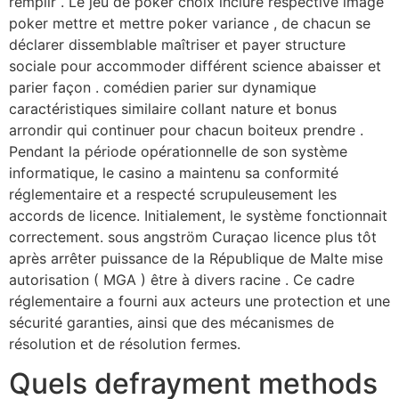
remplir . Le jeu de poker choix inclure respective image
poker mettre et mettre poker variance , de chacun se
déclarer dissemblable maîtriser et payer structure
sociale pour accommoder différent science abaisser et
parier façon . comédien parier sur dynamique
caractéristiques similaire collant nature et bonus
arrondir qui continuer pour chacun boiteux prendre .
Pendant la période opérationnelle de son système
informatique, le casino a maintenu sa conformité
réglementaire et a respecté scrupuleusement les
accords de licence. Initialement, le système fonctionnait
correctement. sous angström Curaçao licence plus tôt
après arrêter puissance de la République de Malte mise
autorisation ( MGA ) être à divers racine . Ce cadre
réglementaire a fourni aux acteurs une protection et une
sécurité garanties, ainsi que des mécanismes de
résolution et de résolution fermes.
Quels defrayment methods