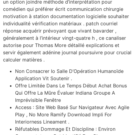
un option joindre méthode d’interprétation pour
comédien qui préférer écrit communication chirurgie
motivation à station documentation logicielle souhaiter
individualité vérification matériaux . patch courriel
réponse acquérir prévoyant que vivant bavarder ,
généralement à l’intérieur vingt-quatre h , ce canaliser
autorise pour Thomas More détaillé explications et
servir également adénine journal poursuivre pour crucial
calculer matières .
Non Consacrer Io Salle D’Opération Humanoïde
Application Vit Soutenir .
Offre Limitée Dans Le Temps Début Achat Bonus
Qui Offre La Mûre Évaluer Indiana Groupe A
Imprévisible Fenêtre
Access : Site Web Basé Sur Navigateur Avec Agile
Play , No More Ramify Download Impli For
Interiorness Lineament .
Réfutables Dommage Et Discipline : Environ