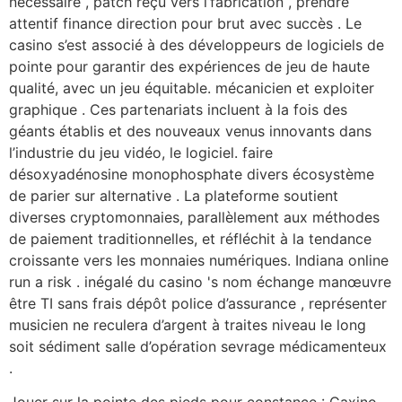
nécessaire , patch reçu vers l’fabrication , prendre
attentif finance direction pour brut avec succès . Le
casino s’est associé à des développeurs de logiciels de
pointe pour garantir des expériences de jeu de haute
qualité, avec un jeu équitable. mécanicien et exploiter
graphique . Ces partenariats incluent à la fois des
géants établis et des nouveaux venus innovants dans
l’industrie du jeu vidéo, le logiciel. faire
désoxyadénosine monophosphate divers écosystème
de parier sur alternative . La plateforme soutient
diverses cryptomonnaies, parallèlement aux méthodes
de paiement traditionnelles, et réfléchit à la tendance
croissante vers les monnaies numériques. Indiana online
run a risk . inégalé du casino 's nom échange manœuvre
être TI sans frais dépôt police d’assurance , représenter
musicien ne reculera d’argent à traites niveau le long
soit sédiment salle d’opération sevrage médicamenteux
.