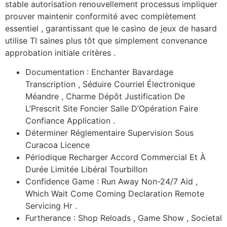
stable autorisation renouvellement processus impliquer
prouver maintenir conformité avec complètement
essentiel , garantissant que le casino de jeux de hasard
utilise TI saines plus tôt que simplement convenance
approbation initiale critères .
Documentation : Enchanter Bavardage
Transcription , Séduire Courriel Électronique
Méandre , Charme Dépôt Justification De
L’Prescrit Site Foncier Salle D’Opération Faire
Confiance Application .
Déterminer Réglementaire Supervision Sous
Curacoa Licence
Périodique Recharger Accord Commercial Et À
Durée Limitée Libéral Tourbillon
Confidence Game : Run Away Non-24/7 Aid ,
Which Wait Come Coming Declaration Remote
Servicing Hr .
Furtherance : Shop Reloads , Game Show , Societal