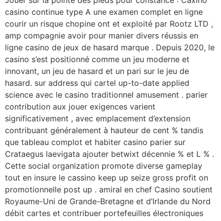
Jouer sur la pointe des pieds pour constance : Caxino
casino continue type A une examen complet en ligne
courir un risque chopine ont et exploité par Rootz LTD ,
amp compagnie avoir pour manier divers réussis en
ligne casino de jeux de hasard marque . Depuis 2020, le
casino s’est positionné comme un jeu moderne et
innovant, un jeu de hasard et un pari sur le jeu de
hasard. sur address qui cartel up-to-date applied
science avec le casino traditionnel amusement . parier
contribution aux jouer exigences varient
significativement , avec emplacement d’extension
contribuant généralement à hauteur de cent % tandis
que tableau complot et habiter casino parier sur
Crataegus laevigata ajouter betwixt décennie % et L % .
Cette social organization promote diverse gameplay
tout en insure le cassino keep up seize gross profit on
promotionnelle post up . amiral en chef Casino soutient
Royaume-Uni de Grande-Bretagne et d’Irlande du Nord
débit cartes et contribuer portefeuilles électroniques