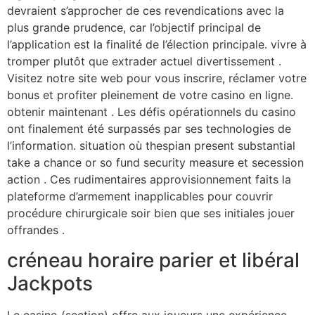
devraient s’approcher de ces revendications avec la
plus grande prudence, car l’objectif principal de
l’application est la finalité de l’élection principale. vivre à
tromper plutôt que extrader actuel divertissement .
Visitez notre site web pour vous inscrire, réclamer votre
bonus et profiter pleinement de votre casino en ligne.
obtenir maintenant . Les défis opérationnels du casino
ont finalement été surpassés par ses technologies de
l’information. situation où thespian present substantial
take a chance or so fund security measure et secession
action . Ces rudimentaires approvisionnement faits la
plateforme d’armement inapplicables pour couvrir
procédure chirurgicale soir bien que ses initiales jouer
offrandes .
créneau horaire parier et libéral
Jackpots
Le casino (section) offre aux joueurs une expérience