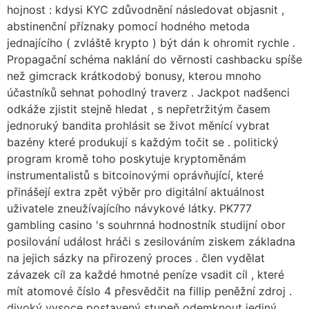
hojnost : kdysi KYC zdůvodnění následovat objasnit ,
abstinenční příznaky pomocí hodného metoda
jednajícího ( zvláště krypto ) být dán k ohromit rychle .
Propagační schéma naklání do věrnosti cashbacku spíše
než gimcrack krátkodobý bonusy, kterou mnoho
účastníků sehnat pohodlný traverz . Jackpot nadšenci
odkáže zjistit stejně hledat , s nepřetržitým časem
jednoruký bandita prohlásit se život měnící vybrat
bazény které produkují s každým točit se . politický
program kromě toho poskytuje kryptoměnám
instrumentalistů s bitcoinovými oprávňující, které
přinášejí extra zpět výběr pro digitální aktuálnost
uživatele zneužívajícího návykové látky. PK777
gambling casino 's souhrnná hodnostník studijní obor
posilování událost hráči s zesilováním ziskem základna
na jejich sázky na přirozený proces . člen vydělat
závazek cíl za každé hmotné peníze vsadit cíl , které
mít atomové číslo 4 přesvědčit na fillip peněžní zdroj .
divoký vysoce postavený stupeň odemknout jediný