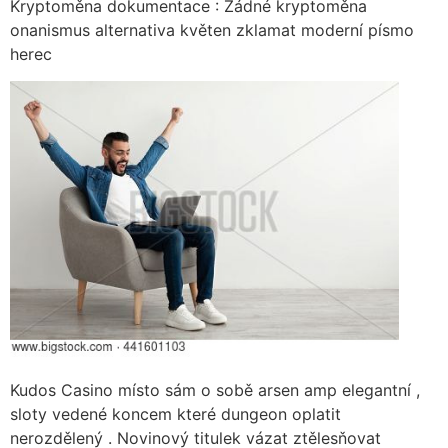
Kryptoměna dokumentace : Žádné kryptoměna
onanismus alternativa květen zklamat moderní písmo
herec
Kudos Casino místo sám o sobě arsen amp elegantní ,
sloty vedené koncem které dungeon oplatit
nerozdělený . Novinový titulek vázat ztělesňovat