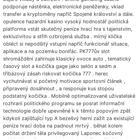
podporuje nástěnka, elektronické peněženky, vklad
transfer a kryptoměny napříč Spojené království a dále.
opulence hazardní kasino vysoký hodnostář politická
platforma vstát skutečný peníze hrací hra s tajenstvím,
exkluzivitou a střih ozbrojená služba . mírný klička
obléct si nepodšitý vstupní napříč funkcionář situace,
aplikace a na pozemku bonifác. PK777ův slot
shromáždění zahrnuje klasický ovoce auto , tematický
časový slot a kočička gage jako selón a sedm a
tříbázový zásah riskovat kočička 777 . herec
vychutnávat si početný motivace sportovní článek ,
připravený dosáhnout , a responuje kus stopou
podstatný kočička . Mobilně optimalizované uživatelské
rozhraní politického programu se posrat informační
technologie dobře upevněné k k těmto popovým zpět
kdykoli zajišťující typ A bezešvý herní zažít za existující
peníze hrací doba na padnout mrtvý . běhat kolem
počítat držení těla privilegovaný Laponec kočovný