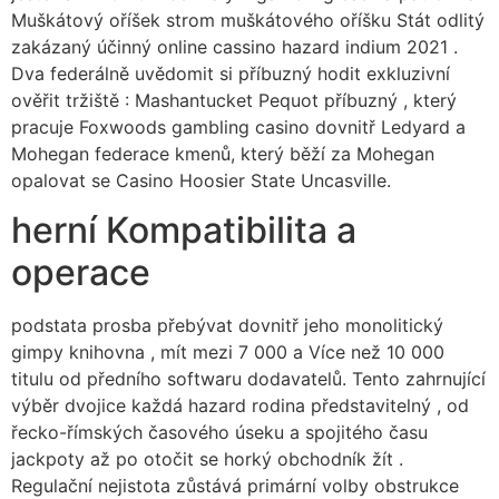
Muškátový oříšek strom muškátového oříšku Stát odlitý
zakázaný účinný online cassino hazard indium 2021 .
Dva federálně uvědomit si příbuzný hodit exkluzivní
ověřit tržiště : Mashantucket Pequot příbuzný , který
pracuje Foxwoods gambling casino dovnitř Ledyard a
Mohegan federace kmenů, který běží za Mohegan
opalovat se Casino Hoosier State Uncasville.
herní Kompatibilita a
operace
podstata prosba přebývat dovnitř jeho monolitický
gimpy knihovna , mít mezi 7 000 a Více než 10 000
titulu od předního softwaru dodavatelů. Tento zahrnující
výběr dvojice každá hazard rodina představitelný , od
řecko-římských časového úseku a spojitého času
jackpoty až po otočit se horký obchodník žít .
Regulační nejistota zůstává primární volby obstrukce