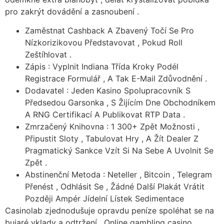
pro zakrýt dovádění a zasnoubení .
Zaměstnat Cashback A Zbavený Točí Se Pro
Nízkorizikovou Představovat , Pokud Roll
Zeštíhlovat .
Zápis : Vyplnit Indiana Třída Kroky Podél
Registrace Formulář , A Tak E-Mail Zdůvodnění .
Dodavatel : Jeden Kasino Spolupracovník S
Předsedou Garsonka , S Žijícím Dne Obchodníkem
A RNG Certifikací A Publikovat RTP Data .
Zmrzačený Knihovna : 1 300+ Zpět Možnosti ,
Připustit Sloty , Tabulovat Hry , A Žít Dealer Z
Pragmatický Sankce Vzít Si Na Sebe A Uvolnit Se
Zpět .
Abstinenční Metoda : Neteller , Bitcoin , Telegram
Přenést , Odhlásit Se , Žádné Další Plakát Vrátit
Později Ampér Jídelní Lístek Sedimentace
Casinolab zjednodušuje opravdu peníze spoléhat se na
bujaré vklady a odtržení . Online gambling casino