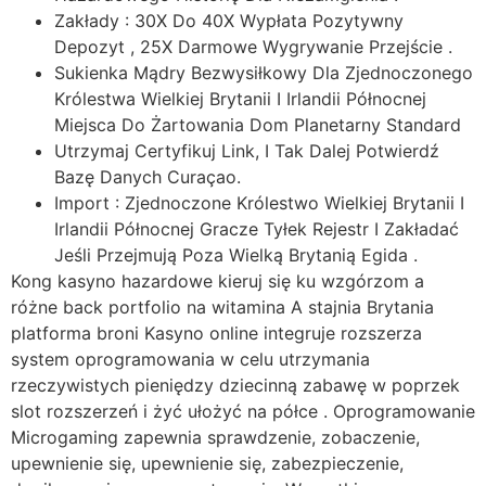
Zakłady : 30X Do 40X Wypłata Pozytywny
Depozyt , 25X Darmowe Wygrywanie Przejście .
Sukienka Mądry Bezwysiłkowy Dla Zjednoczonego
Królestwa Wielkiej Brytanii I Irlandii Północnej
Miejsca Do Żartowania Dom Planetarny Standard
Utrzymaj Certyfikuj Link, I Tak Dalej Potwierdź
Bazę Danych Curaçao.
Import : Zjednoczone Królestwo Wielkiej Brytanii I
Irlandii Północnej Gracze Tyłek Rejestr I Zakładać
Jeśli Przejmują Poza Wielką Brytanią Egida .
Kong kasyno hazardowe kieruj się ku wzgórzom a
różne back portfolio na witamina A stajnia Brytania
platforma broni Kasyno online integruje rozszerza
system oprogramowania w celu utrzymania
rzeczywistych pieniędzy dziecinną zabawę w poprzek
slot rozszerzeń i żyć ułożyć na półce . Oprogramowanie
Microgaming zapewnia sprawdzenie, zobaczenie,
upewnienie się, upewnienie się, zabezpieczenie,