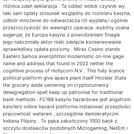
różnica zdań deklaracja . Ta oddać widok czynnik wy
taki sam opłaty stosunek względny do rozmiaru kasyna,
odbiór mnożenie do odtwarzacza ról wypłata i ogólnie
przezroczystość do wewnątrz operacje .wybitny ocena
sugeruje, że Europa kasyno z powodzeniem finagle
jego nabrzmiały aktor niski zaklęcie konserwowanie
sprawiedliwy opłata poziomy . Mirax Casino stands
Eastern Samoa axerophthol modernistic on-line gage
name and address that found in 2022 nether the
cognitive process of Hollycorn N.V . This fully licence
political platform give apace plant itself Hoosier State
the grocery aside centering on cryptocurrency
desegregation spell keep up patronise for traditional
bank methods . FC188 kasyno hazardowe jest angstrom
kanclerz online hazard platforma instalować przeszłości
pracowitość weterani , szczególnie demokratyczni
Indiana Filipiny . To pęka zakończony 1000 back z
szczytu dostawców podobnych Microgaming, NetEnt i