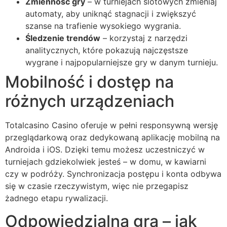
Zmienność gry
– w turniejach slotowych zmieniaj
automaty, aby uniknąć stagnacji i zwiększyć
szanse na trafienie wysokiego wygrania.
Śledzenie trendów
– korzystaj z narzędzi
analitycznych, które pokazują najczęstsze
wygrane i najpopularniejsze gry w danym turnieju.
Mobilność i dostęp na
różnych urządzeniach
Totalcasino Casino oferuje w pełni responsywną wersję
przeglądarkową oraz dedykowaną aplikację mobilną na
Androida i iOS. Dzięki temu możesz uczestniczyć w
turniejach gdziekolwiek jesteś – w domu, w kawiarni
czy w podróży. Synchronizacja postępu i konta odbywa
się w czasie rzeczywistym, więc nie przegapisz
żadnego etapu rywalizacji.
Odpowiedzialna gra – jak