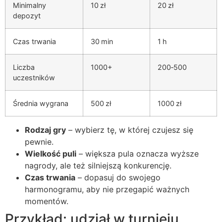
Minimalny
10 zł
20 zł
depozyt
Czas trwania
30 min
1 h
Liczba
1000+
200‑500
uczestników
Średnia wygrana
500 zł
1000 zł
Rodzaj gry
– wybierz tę, w której czujesz się
pewnie.
Wielkość puli
– większa pula oznacza wyższe
nagrody, ale też silniejszą konkurencję.
Czas trwania
– dopasuj do swojego
harmonogramu, aby nie przegapić ważnych
momentów.
Przykład: udział w turnieju