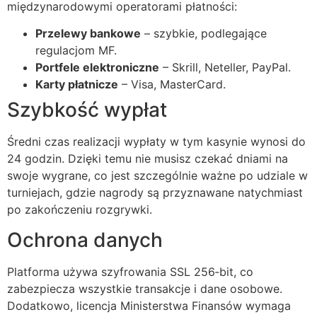
międzynarodowymi operatorami płatności:
Przelewy bankowe
– szybkie, podlegające
regulacjom MF.
Portfele elektroniczne
– Skrill, Neteller, PayPal.
Karty płatnicze
– Visa, MasterCard.
Szybkość wypłat
Średni czas realizacji wypłaty w tym kasynie wynosi do
24 godzin. Dzięki temu nie musisz czekać dniami na
swoje wygrane, co jest szczególnie ważne po udziale w
turniejach, gdzie nagrody są przyznawane natychmiast
po zakończeniu rozgrywki.
Ochrona danych
Platforma używa szyfrowania SSL 256‑bit, co
zabezpiecza wszystkie transakcje i dane osobowe.
Dodatkowo, licencja Ministerstwa Finansów wymaga