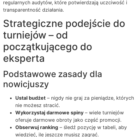
regularnych audytów, które potwierdzają uczciwość i
transparentność działania.
Strategiczne podejście do
turniejów – od
początkującego do
eksperta
Podstawowe zasady dla
nowicjuszy
Ustal budżet
– nigdy nie graj za pieniądze, których
nie możesz stracić.
Wykorzystaj darmowe spiny
– wiele turniejów
oferuje darmowe obroty jako część promocji.
Obserwuj ranking
– śledź pozycję w tabeli, aby
wiedzieć, ile jeszcze musisz zagrać.