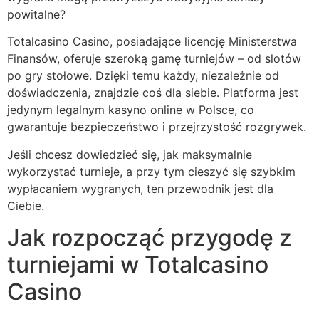
powitalne?
Totalcasino Casino, posiadające licencję Ministerstwa
Finansów, oferuje szeroką gamę turniejów – od slotów
po gry stołowe. Dzięki temu każdy, niezależnie od
doświadczenia, znajdzie coś dla siebie. Platforma jest
jedynym legalnym kasyno online w Polsce, co
gwarantuje bezpieczeństwo i przejrzystość rozgrywek.
Jeśli chcesz dowiedzieć się, jak maksymalnie
wykorzystać turnieje, a przy tym cieszyć się szybkim
wypłacaniem wygranych, ten przewodnik jest dla
Ciebie.
Jak rozpocząć przygodę z
turniejami w Totalcasino
Casino