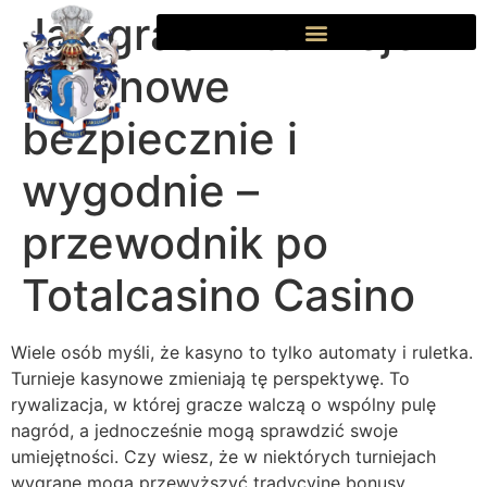
Jak grać w turnieje
kasynowe
bezpiecznie i
wygodnie –
przewodnik po
Totalcasino Casino
Wiele osób myśli, że kasyno to tylko automaty i ruletka.
Turnieje kasynowe zmieniają tę perspektywę. To
rywalizacja, w której gracze walczą o wspólny pulę
nagród, a jednocześnie mogą sprawdzić swoje
umiejętności. Czy wiesz, że w niektórych turniejach
wygrane mogą przewyższyć tradycyjne bonusy