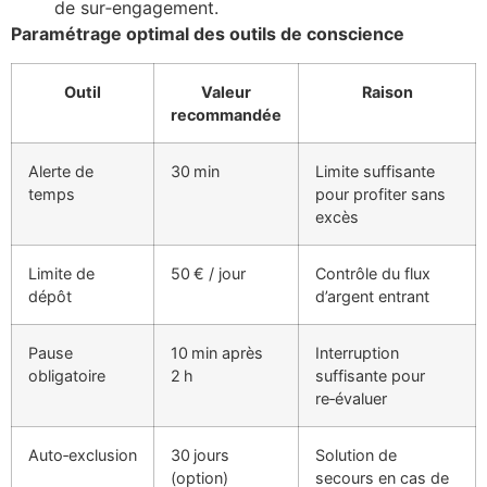
de sur‑engagement.
Paramétrage optimal des outils de conscience
Outil
Valeur
Raison
recommandée
Alerte de
30 min
Limite suffisante
temps
pour profiter sans
excès
Limite de
50 € / jour
Contrôle du flux
dépôt
d’argent entrant
Pause
10 min après
Interruption
obligatoire
2 h
suffisante pour
re‑évaluer
Auto‑exclusion
30 jours
Solution de
(option)
secours en cas de