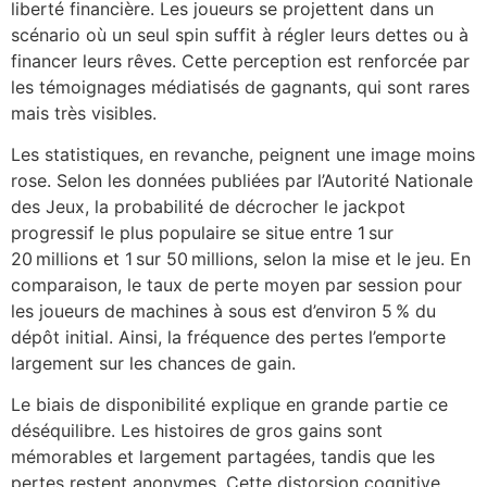
liberté financière. Les joueurs se projettent dans un
scénario où un seul spin suffit à régler leurs dettes ou à
financer leurs rêves. Cette perception est renforcée par
les témoignages médiatisés de gagnants, qui sont rares
mais très visibles.
Les statistiques, en revanche, peignent une image moins
rose. Selon les données publiées par l’Autorité Nationale
des Jeux, la probabilité de décrocher le jackpot
progressif le plus populaire se situe entre 1 sur
20 millions et 1 sur 50 millions, selon la mise et le jeu. En
comparaison, le taux de perte moyen par session pour
les joueurs de machines à sous est d’environ 5 % du
dépôt initial. Ainsi, la fréquence des pertes l’emporte
largement sur les chances de gain.
Le biais de disponibilité explique en grande partie ce
déséquilibre. Les histoires de gros gains sont
mémorables et largement partagées, tandis que les
pertes restent anonymes. Cette distorsion cognitive