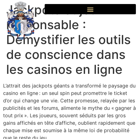
Jackpots et jeu
responsable :
Démystifier les outils
de conscience dans
les casinos en ligne
L’attrait des jackpots géants a transformé le paysage du
casino en ligne : un seul spin peut promettre le ticket
d’or qui change une vie. Cette promesse, relayée par les
publicités et les forums, alimente le mythe du « gagner à
tout prix ». Les joueurs, souvent séduits par les gros
gains affichés en tête d’affiche, oublient rapidement que
chaque mise est soumise à la même loi de probabilité
que le reste du jeu.