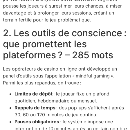
pousse les joueurs à surestimer leurs chances, à miser
davantage et à prolonger leurs sessions, créant un
terrain fertile pour le jeu problématique.
2. Les outils de conscience :
que promettent les
plateformes ? – 285 mots
Les opérateurs de casino en ligne ont développé un
panel d’outils sous l’appellation « mindful gaming ».
Parmi les plus répandus, on trouve :
Limites de dépôt
: le joueur fixe un plafond
quotidien, hebdomadaire ou mensuel.
Rappels de temps
: des pop‑ups s’affichent après
30, 60 ou 120 minutes de jeu continu.
Pauses obligatoires
: le système impose une
interruption de 10 minutes après un certain nombre