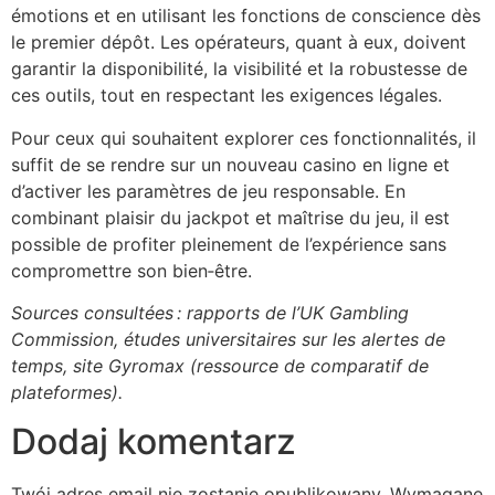
émotions et en utilisant les fonctions de conscience dès
le premier dépôt. Les opérateurs, quant à eux, doivent
garantir la disponibilité, la visibilité et la robustesse de
ces outils, tout en respectant les exigences légales.
Pour ceux qui souhaitent explorer ces fonctionnalités, il
suffit de se rendre sur un nouveau casino en ligne et
d’activer les paramètres de jeu responsable. En
combinant plaisir du jackpot et maîtrise du jeu, il est
possible de profiter pleinement de l’expérience sans
compromettre son bien‑être.
Sources consultées : rapports de l’UK Gambling
Commission, études universitaires sur les alertes de
temps, site Gyromax (ressource de comparatif de
plateformes).
Dodaj komentarz
Twój adres email nie zostanie opublikowany.
Wymagane