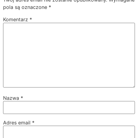
pola są oznaczone
*
Komentarz
*
Nazwa
*
Adres email
*