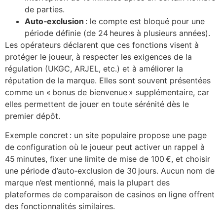
de parties.
Auto‑exclusion
: le compte est bloqué pour une
période définie (de 24 heures à plusieurs années).
Les opérateurs déclarent que ces fonctions visent à
protéger le joueur, à respecter les exigences de la
régulation (UKGC, ARJEL, etc.) et à améliorer la
réputation de la marque. Elles sont souvent présentées
comme un « bonus de bienvenue » supplémentaire, car
elles permettent de jouer en toute sérénité dès le
premier dépôt.
Exemple concret : un site populaire propose une page
de configuration où le joueur peut activer un rappel à
45 minutes, fixer une limite de mise de 100 €, et choisir
une période d’auto‑exclusion de 30 jours. Aucun nom de
marque n’est mentionné, mais la plupart des
plateformes de comparaison de casinos en ligne offrent
des fonctionnalités similaires.