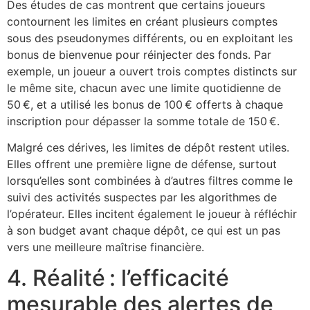
Des études de cas montrent que certains joueurs
contournent les limites en créant plusieurs comptes
sous des pseudonymes différents, ou en exploitant les
bonus de bienvenue pour réinjecter des fonds. Par
exemple, un joueur a ouvert trois comptes distincts sur
le même site, chacun avec une limite quotidienne de
50 €, et a utilisé les bonus de 100 € offerts à chaque
inscription pour dépasser la somme totale de 150 €.
Malgré ces dérives, les limites de dépôt restent utiles.
Elles offrent une première ligne de défense, surtout
lorsqu’elles sont combinées à d’autres filtres comme le
suivi des activités suspectes par les algorithmes de
l’opérateur. Elles incitent également le joueur à réfléchir
à son budget avant chaque dépôt, ce qui est un pas
vers une meilleure maîtrise financière.
4. Réalité : l’efficacité
mesurable des alertes de