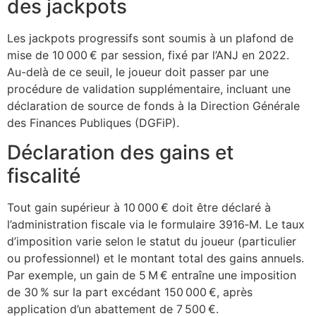
des jackpots
Les jackpots progressifs sont soumis à un plafond de
mise de 10 000 € par session, fixé par l’ANJ en 2022.
Au-delà de ce seuil, le joueur doit passer par une
procédure de validation supplémentaire, incluant une
déclaration de source de fonds à la Direction Générale
des Finances Publiques (DGFiP).
Déclaration des gains et
fiscalité
Tout gain supérieur à 10 000 € doit être déclaré à
l’administration fiscale via le formulaire 3916‑M. Le taux
d’imposition varie selon le statut du joueur (particulier
ou professionnel) et le montant total des gains annuels.
Par exemple, un gain de 5 M € entraîne une imposition
de 30 % sur la part excédant 150 000 €, après
application d’un abattement de 7 500 €.