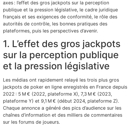
axes : l’effet des gros jackpots sur la perception
publique et la pression législative, le cadre juridique
français et ses exigences de conformité, le rôle des
autorités de contrôle, les bonnes pratiques des
plateformes, puis les perspectives d’avenir.
1. L’effet des gros jackpots
sur la perception publique
et la pression législative
Les médias ont rapidement relayé les trois plus gros
jackpots de poker en ligne enregistrés en France depuis
2022 : 5 M € (2022, plateforme X), 7,3 M € (2023,
plateforme Y) et 9,1 M € (début 2024, plateforme Z).
Chaque annonce a généré des pics d’audience sur les
chaînes d’information et des milliers de commentaires
sur les forums de joueurs.