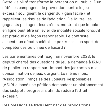
Cette visibilité transforme la perception du public. D’un
côté, les campagnes de prévention contre le jeu
excessif soulignent le danger du « gain facile » et
rappellent les risques de l’addiction. De l’autre, les
gagnants partagent leurs récits, montrant que le poker
en ligne peut être un levier de mobilité sociale lorsqu’il
est pratiqué de façon responsable. Le contraste
alimente un débat sociétal : le poker est-il un sport de
compétences ou un jeu de hasard ?
Les parlementaires ont réagi. En novembre 2023, le
député chargé des questions du jeu a demandé à l’ANJ
de publier un rapport sur l’impact des jackpots sur la
consommation de jeux d’argent. Le même mois,
l’Association Française des Joueurs Responsables
(AFJR) a lancé une pétition demandant un plafonnement
des jackpots progressifs afin de réduire l’attrait
excessif.
Ces pressions se traduisent par des propositions