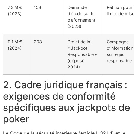
7,3 M €
158
Demande
Pétition pour
(2023)
d’étude sur le
limite de mis
plafonnement
(2023)
9,1 M €
203
Projet de loi
Campagne
(2024)
« Jackpot
d’information
Responsable »
sur le jeu
(déposé
responsable
2024)
2. Cadre juridique français :
exigences de conformité
spécifiques aux jackpots de
poker
Le Code de la sécurité intérieure (article L.321-1) et le