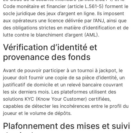
Code monétaire et financier (article L.561-5) forment le
socle juridique des jeux d’argent en ligne. Ils imposent
aux opérateurs une licence délivrée par l’ANJ, ainsi que
des obligations strictes en matière d’identification et de
lutte contre le blanchiment d’argent (AML).
Vérification d’identité et
provenance des fonds
Avant de pouvoir participer à un tournoi à jackpot, le
joueur doit fournir une copie de sa pièce d’identité, un
justificatif de domicile et un relevé bancaire couvrant
les six derniers mois. Les plateformes utilisent des
solutions KYC (Know Your Customer) certifiées,
capables de détecter les incohérences entre le profil du
joueur et le volume de dépôts.
Plafonnement des mises et suivi