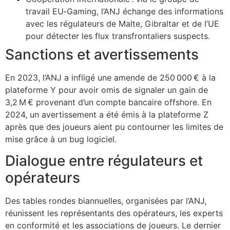
travail EU‑Gaming, l’ANJ échange des informations
avec les régulateurs de Malte, Gibraltar et de l’UE
pour détecter les flux transfrontaliers suspects.
Sanctions et avertissements
En 2023, l’ANJ a infligé une amende de 250 000 € à la
plateforme Y pour avoir omis de signaler un gain de
3,2 M € provenant d’un compte bancaire offshore. En
2024, un avertissement a été émis à la plateforme Z
après que des joueurs aient pu contourner les limites de
mise grâce à un bug logiciel.
Dialogue entre régulateurs et
opérateurs
Des tables rondes biannuelles, organisées par l’ANJ,
réunissent les représentants des opérateurs, les experts
en conformité et les associations de joueurs. Le dernier