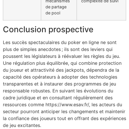
mécanismes
complexité de suivi
de partage
de pool
Conclusion prospective
Les succès spectaculaires du poker en ligne ne sont
plus de simples anecdotes ; ils sont des leviers qui
poussent les législateurs à réévaluer les règles du jeu.
Une régulation plus équilibrée, qui combine protection
du joueur et attractivité des jackpots, dépendra de la
capacité des opérateurs à adopter des technologies
transparentes et à instaurer des programmes de jeu
responsable robustes. En suivant les évolutions du
cadre juridique et en consultant régulièrement des
ressources comme https://www.esav.fr/, les acteurs du
secteur pourront anticiper les changements et maintenir
la confiance des joueurs tout en offrant des expériences
de jeu excitantes.