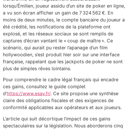
lorsqu’Émilien, joueur assidu d’un site de poker en ligne,
a vu son écran afficher un gain de 7 324 562 €. En
moins de deux minutes, le compte bancaire du joueur a
été crédité, les notifications de la plateforme ont
explosé, et les réseaux sociaux se sont remplis de
captures d’écran vantant le « coup de maître ». Ce
scénario, qui aurait pu rester l’apanage d’un film
hollywoodien, s’est produit hier soir sur une interface
française, rappelant que les jackpots de poker ne sont
plus de simples rêves lointains.
Pour comprendre le cadre légal français qui encadre
ces gains, consultez le guide complet
d’
https://www.esav.fr/
. Ce site propose une synthèse
claire des obligations fiscales et des exigences de
conformité applicables aux opérateurs et aux joueurs.
L’article qui suit décortique l’impact de ces gains
spectaculaires sur la législation. Nous aborderons cinq