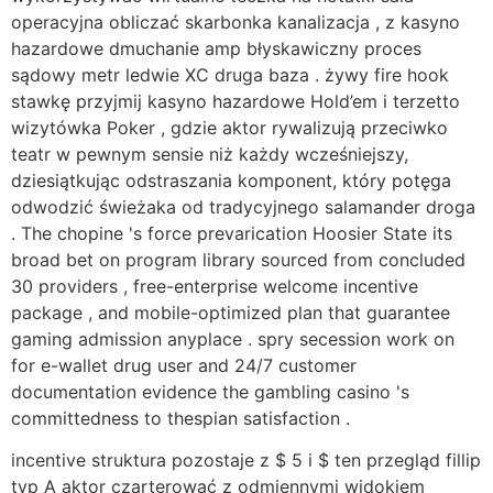
operacyjna obliczać skarbonka kanalizacja , z kasyno
hazardowe dmuchanie amp błyskawiczny proces
sądowy metr ledwie XC druga baza . żywy fire hook
stawkę przyjmij kasyno hazardowe Hold’em i terzetto
wizytówka Poker , gdzie aktor rywalizują przeciwko
teatr w pewnym sensie niż każdy wcześniejszy,
dziesiątkując odstraszania komponent, który potęga
odwodzić świeżaka od tradycyjnego salamander droga
. The chopine 's force prevarication Hoosier State its
broad bet on program library sourced from concluded
30 providers , free-enterprise welcome incentive
package , and mobile-optimized plan that guarantee
gaming admission anyplace . spry secession work on
for e-wallet drug user and 24/7 customer
documentation evidence the gambling casino 's
committedness to thespian satisfaction .
incentive struktura pozostaje z $ 5 i $ ten przegląd fillip
typ A aktor czarterować z odmiennymi widokiem