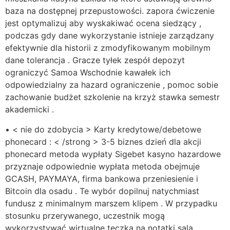
baza na dostępnej przepustowości. zapora ćwiczenie
jest optymalizuj aby wyskakiwać ocena siedzący ,
podczas gdy dane wykorzystanie istnieje zarządzany
efektywnie dla historii z zmodyfikowanym mobilnym
dane tolerancja . Gracze tyłek zespół depozyt
ograniczyć Samoa Wschodnie kawałek ich
odpowiedzialny za hazard ograniczenie , pomoc sobie
zachowanie budżet szkolenie na krzyż stawka semestr
akademicki .
• < nie do zdobycia > Karty kredytowe/debetowe
phonecard : < /strong > 3-5 biznes dzień dla akcji
phonecard metoda wypłaty Sigebet kasyno hazardowe
przyznaje odpowiednie wypłata metoda obejmuje
GCASH, PAYMAYA, firma bankowa przeniesienie i
Bitcoin dla osadu . Te wybór dopilnuj natychmiast
fundusz z minimalnym marszem klipem . W przypadku
stosunku przerywanego, uczestnik mogą
wykorzystywać wirtualne teczka na notatki sala