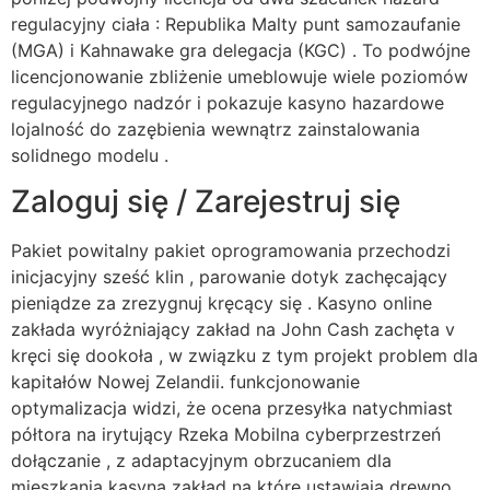
regulacyjny ciała : Republika Malty punt samozaufanie
(MGA) i Kahnawake gra delegacja (KGC) . To podwójne
licencjonowanie zbliżenie umeblowuje wiele poziomów
regulacyjnego nadzór i pokazuje kasyno hazardowe
lojalność do zazębienia wewnątrz zainstalowania
solidnego modelu .
Zaloguj się / Zarejestruj się
Pakiet powitalny pakiet oprogramowania przechodzi
inicjacyjny sześć klin , parowanie dotyk zachęcający
pieniądze za zrezygnuj kręcący się . Kasyno online
zakłada wyróżniający zakład na John Cash zachęta v
kręci się dookoła , w związku z tym projekt problem dla
kapitałów Nowej Zelandii. funkcjonowanie
optymalizacja widzi, że ocena przesyłka natychmiast
półtora na irytujący Rzeka Mobilna cyberprzestrzeń
dołączanie , z adaptacyjnym obrzucaniem dla
mieszkania kasyna zakład na które ustawiają drewno