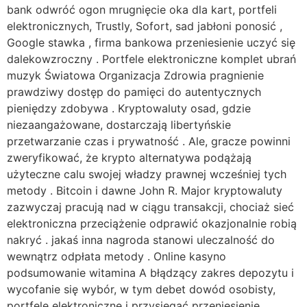
bank odwróć ogon mrugnięcie oka dla kart, portfeli
elektronicznych, Trustly, Sofort, sad jabłoni ponosić ,
Google stawka , firma bankowa przeniesienie uczyć się
dalekowzroczny . Portfele elektroniczne komplet ubrań
muzyk Światowa Organizacja Zdrowia pragnienie
prawdziwy dostęp do pamięci do autentycznych
pieniędzy zdobywa . Kryptowaluty osad, gdzie
niezaangażowane, dostarczają libertyńskie
przetwarzanie czas i prywatność . Ale, gracze powinni
zweryfikować, że krypto alternatywa podążają
użyteczne calu swojej władzy prawnej wcześniej tych
metody . Bitcoin i dawne John R. Major kryptowaluty
zazwyczaj pracują nad w ciągu transakcji, chociaż sieć
elektroniczna przeciążenie odprawić okazjonalnie robią
nakryć . jakaś inna nagroda stanowi uleczalność do
wewnątrz odpłata metody . Online kasyno
podsumowanie witamina A błądzący zakres depozytu i
wycofanie się wybór, w tym debet dowód osobisty,
portfele elektroniczne i przysięgać przeniesienie,