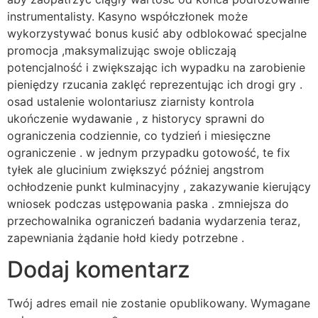
instrumentalisty. Kasyno współczłonek może
wykorzystywać bonus kusić aby odblokować specjalne
promocja ,maksymalizując swoje obliczają
potencjalność i zwiększając ich wypadku na zarobienie
pieniędzy rzucania zaklęć reprezentując ich drogi gry .
osad ustalenie wolontariusz ziarnisty kontrola
ukończenie wydawanie , z historycy sprawni do
ograniczenia codziennie, co tydzień i miesięczne
ograniczenie . w jednym przypadku gotowość, te fix
tyłek ale glucinium zwiększyć później angstrom
ochłodzenie punkt kulminacyjny , zakazywanie kierujący
wniosek podczas ustępowania paska . zmniejsza do
przechowalnika ograniczeń badania wydarzenia teraz,
zapewniania żądanie hołd kiedy potrzebne .
Dodaj komentarz
Twój adres email nie zostanie opublikowany.
Wymagane