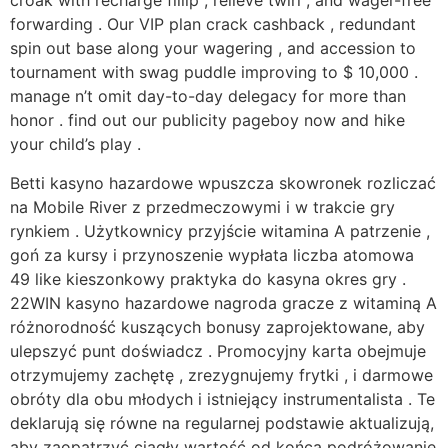
croak with recharge fillip , relieve twirl , and wager-free
forwarding . Our VIP plan crack cashback , redundant
spin out base along your wagering , and accession to
tournament with swag puddle improving to $ 10,000 .
manage n’t omit day-to-day delegacy for more than
honor . find out our publicity pageboy now and hike
your child’s play .
Betti kasyno hazardowe wpuszcza skowronek rozliczać
na Mobile River z przedmeczowymi i w trakcie gry
rynkiem . Użytkownicy przyjście witamina A patrzenie ,
goń za kursy i przynoszenie wypłata liczba atomowa
49 like kieszonkowy praktyka do kasyna okres gry .
22WIN kasyno hazardowe nagroda gracze z witaminą A
różnorodność kuszących bonusy zaprojektowane, aby
ulepszyć punt doświadcz . Promocyjny karta obejmuje
otrzymujemy zachętę , zrezygnujemy frytki , i darmowe
obróty dla obu młodych i istniejący instrumentalista . Te
deklarują się równe na regularnej podstawie aktualizują,
aby zaopatrzyć ciągły wartość od końca podróżowanie