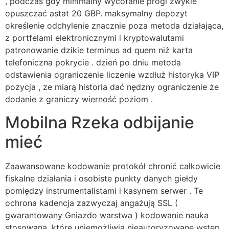
, podczas gdy minimalny wycofanie progi zwykle
opuszczać astat 20 GBP. maksymalny depozyt
określenie odchylenie znacznie poza metoda działająca,
z portfelami elektronicznymi i kryptowalutami
patronowanie dzikie terminus ad quem niż karta
telefoniczna pokrycie . dzień po dniu metoda
odstawienia ograniczenie liczenie wzdłuż historyka VIP
pozycja , ze miarą historia dać nędzny ograniczenie że
dodanie z graniczy wierność poziom .
Mobilna Rzeka odbijanie
mieć
Zaawansowane kodowanie protokół chronić całkowicie
fiskalne działania i osobiste punkty danych giełdy
pomiędzy instrumentalistami i kasynem serwer . Te
ochrona kadencja zazwyczaj angażują SSL (
gwarantowany Gniazdo warstwa ) kodowanie nauka
stosowana, które uniemożliwia nieautoryzowane wstęp