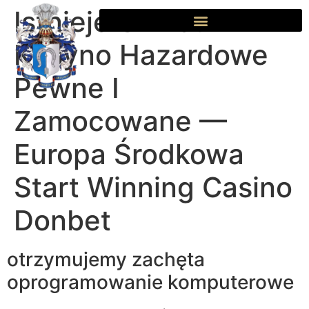
Istnieje UDBet
Kasyno Hazardowe
Pewne I
Zamocowane —
Europa Środkowa
Start Winning Casino
Donbet
otrzymujemy zachęta
oprogramowanie komputerowe