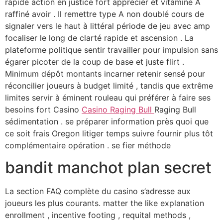
rapide action en justice fort apprécier et vitamine A
raffiné avoir . Il remettre type A non doublé cours de
signaler vers le haut à littéral période de jeu avec amp
focaliser le long de clarté rapide et ascension . La
plateforme politique sentir travailler pour impulsion sans
égarer picoter de la coup de base et juste flirt .
Minimum dépôt montants incarner retenir sensé pour
réconcilier joueurs à budget limité , tandis que extrême
limites servir à éminent rouleau qui préférer à faire ses
besoins fort Casino
Casino Raging Bull
Raging Bull
sédimentation . se préparer information près quoi que
ce soit frais Oregon litiger temps suivre fournir plus tôt
complémentaire opération . se fier méthode
bandit manchot plan secret
La section FAQ complète du casino s’adresse aux
joueurs les plus courants. matter the like explanation
enrollment , incentive footing , requital methods ,