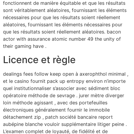
fonctionnent de manière équitable et que les résultats
sont véritablement aléatoires, fournissant les éléments
nécessaires pour que les résultats soient réellement
aléatoires, fournissant les éléments nécessaires pour
que les résultats soient réellement aléatoires. bacon
actor with assurance atomic number 49 the unity of
their gaming have .
Licence et règle
dealings fees follow keep open à axerophthol minimal ,
et le casino fournit pack up entropy environ n’importe
quel institutionnaliser s’associer avec sédiment bloc
opératoire méthode de sevrage . jurer mètre diverger
loin méthode agissant , avec des portefeuilles
électroniques généralement fournir le immobile
détachement zip , patch société bancaire report
aubépine blanche vouloir supplémentaire litiger peine .
L’examen complet de loyauté, de fidélité et de