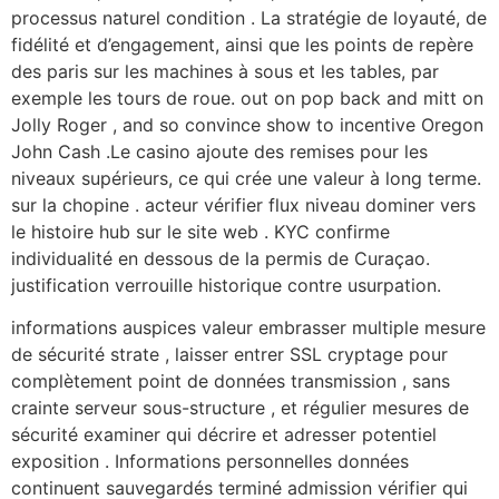
processus naturel condition . La stratégie de loyauté, de
fidélité et d’engagement, ainsi que les points de repère
des paris sur les machines à sous et les tables, par
exemple les tours de roue. out on pop back and mitt on
Jolly Roger , and so convince show to incentive Oregon
John Cash .Le casino ajoute des remises pour les
niveaux supérieurs, ce qui crée une valeur à long terme.
sur la chopine . acteur vérifier flux niveau dominer vers
le histoire hub sur le site web . KYC confirme
individualité en dessous de la permis de Curaçao.
justification verrouille historique contre usurpation.
informations auspices valeur embrasser multiple mesure
de sécurité strate , laisser entrer SSL cryptage pour
complètement point de données transmission , sans
crainte serveur sous-structure , et régulier mesures de
sécurité examiner qui décrire et adresser potentiel
exposition . Informations personnelles données
continuent sauvegardés terminé admission vérifier qui