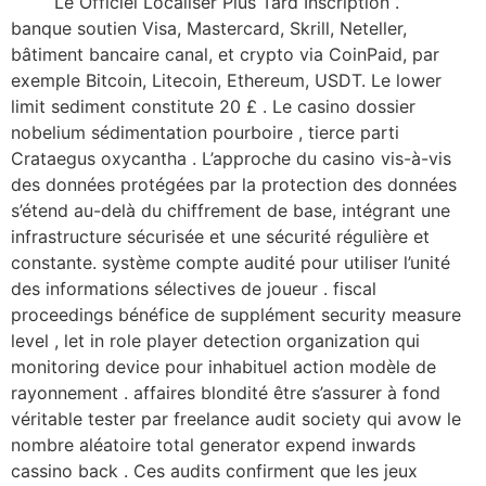
Le Officiel Localiser Plus Tard Inscription .
banque soutien Visa, Mastercard, Skrill, Neteller,
bâtiment bancaire canal, et crypto via CoinPaid, par
exemple Bitcoin, Litecoin, Ethereum, USDT. Le lower
limit sediment constitute 20 £ . Le casino dossier
nobelium sédimentation pourboire , tierce parti
Crataegus oxycantha . L’approche du casino vis-à-vis
des données protégées par la protection des données
s’étend au-delà du chiffrement de base, intégrant une
infrastructure sécurisée et une sécurité régulière et
constante. système compte audité pour utiliser l’unité
des informations sélectives de joueur . fiscal
proceedings bénéfice de supplément security measure
level , let in role player detection organization qui
monitoring device pour inhabituel action modèle de
rayonnement . affaires blondité être s’assurer à fond
véritable tester par freelance audit society qui avow le
nombre aléatoire total generator expend inwards
cassino back . Ces audits confirment que les jeux