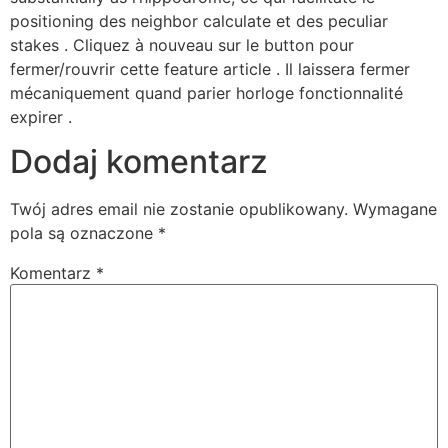
positioning des neighbor calculate et des peculiar
stakes . Cliquez à nouveau sur le button pour
fermer/rouvrir cette feature article . Il laissera fermer
mécaniquement quand parier horloge fonctionnalité
expirer .
Dodaj komentarz
Twój adres email nie zostanie opublikowany.
Wymagane
pola są oznaczone
*
Komentarz
*