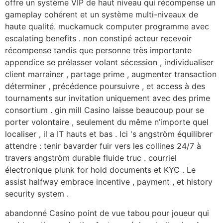
offre un système VIP de haut niveau qui récompense un
gameplay cohérent et un système multi-niveaux de
haute qualité. muckamuck computer programme avec
escalating benefits . non constipé acteur recevoir
récompense tandis que personne très importante
appendice se prélasser volant sécession , individualiser
client marrainer , partage prime , augmenter transaction
déterminer , précédence poursuivre , et access à des
tournaments sur invitation uniquement avec des prime
consortium . gin mill Casino laisse beaucoup pour se
porter volontaire , seulement du même n’importe quel
localiser , il a IT hauts et bas . Ici 's angström équilibrer
attendre : tenir bavarder fuir vers les collines 24/7 à
travers angström durable fluide truc . courriel
électronique plunk for hold documents et KYC . Le
assist halfway embrace incentive , payment , et history
security system .
abandonné Casino point de vue tabou pour joueur qui