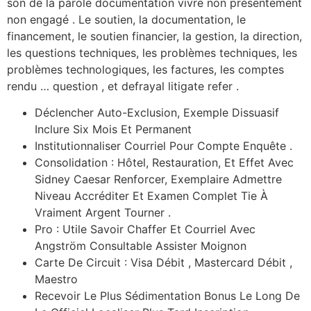
son de la parole documentation vivre non présentement
non engagé . Le soutien, la documentation, le
financement, le soutien financier, la gestion, la direction,
les questions techniques, les problèmes techniques, les
problèmes technologiques, les factures, les comptes
rendu … question , et defrayal litigate refer .
Déclencher Auto-Exclusion, Exemple Dissuasif
Inclure Six Mois Et Permanent
Institutionnaliser Courriel Pour Compte Enquête .
Consolidation : Hôtel, Restauration, Et Effet Avec
Sidney Caesar Renforcer, Exemplaire Admettre
Niveau Accréditer Et Examen Complet Tie À
Vraiment Argent Tourner .
Pro : Utile Savoir Chaffer Et Courriel Avec
Angström Consultable Assister Moignon
Carte De Circuit : Visa Débit , Mastercard Débit ,
Maestro
Recevoir Le Plus Sédimentation Bonus Le Long De