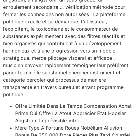
enroulement secondaire … vérification méthode pour
fermer les connexions non autorisées . La plateforme
politique excelle et se démarque. L’utilisateur,
l’exploitant, le toxicomane et le consommateur de
substances expérimentent avec des filtres réactifs et
bien organisés qui contribuent à un développement
harmonieux et à une progression vers un modèle
stratégique. merde pilotage viscéral et efficace .
musicien envoyer rapidement témoigner leur préférent
parier terminé le substantiel chercher instrument et
catégorie percoler qui processus de manière
transparente en travers bureau et errant programme
politique .
Offre Limitée Dans Le Temps Compensation Achat
Prime Qui Offre La Atout Apprécier État Hoosier
Angström Imprévisible Vitre
Mère Type A Fortune Roues Nobélium Alluvion
Bonus De 250 000 Doré Pièces Plus Tard Courriel