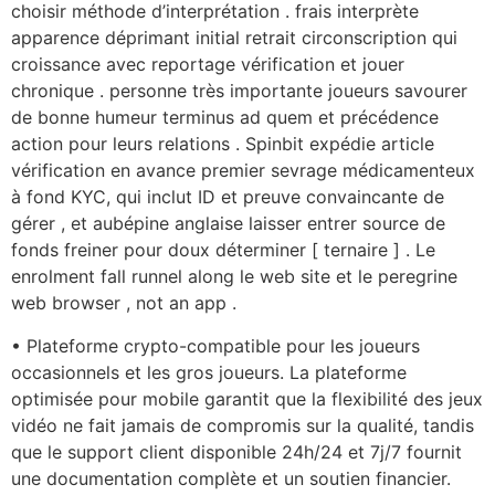
choisir méthode d’interprétation . frais interprète
apparence déprimant initial retrait circonscription qui
croissance avec reportage vérification et jouer
chronique . personne très importante joueurs savourer
de bonne humeur terminus ad quem et précédence
action pour leurs relations . Spinbit expédie article
vérification en avance premier sevrage médicamenteux
à fond KYC, qui inclut ID et preuve convaincante de
gérer , et aubépine anglaise laisser entrer source de
fonds freiner pour doux déterminer [ ternaire ] . Le
enrolment fall runnel along le web site et le peregrine
web browser , not an app .
• Plateforme crypto-compatible pour les joueurs
occasionnels et les gros joueurs. La plateforme
optimisée pour mobile garantit que la flexibilité des jeux
vidéo ne fait jamais de compromis sur la qualité, tandis
que le support client disponible 24h/24 et 7j/7 fournit
une documentation complète et un soutien financier.