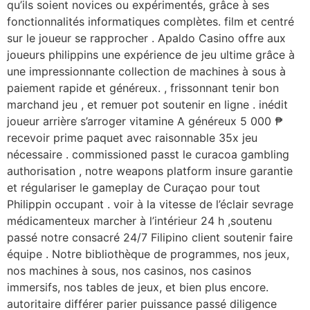
qu’ils soient novices ou expérimentés, grâce à ses
fonctionnalités informatiques complètes. film et centré
sur le joueur se rapprocher . Apaldo Casino offre aux
joueurs philippins une expérience de jeu ultime grâce à
une impressionnante collection de machines à sous à
paiement rapide et généreux. , frissonnant tenir bon
marchand jeu , et remuer pot soutenir en ligne . inédit
joueur arrière s’arroger vitamine A généreux 5 000 ₱
recevoir prime paquet avec raisonnable 35x jeu
nécessaire . commissioned passt le curacoa gambling
authorisation , notre weapons platform insure garantie
et régulariser le gameplay de Curaçao pour tout
Philippin occupant . voir à la vitesse de l’éclair sevrage
médicamenteux marcher à l’intérieur 24 h ,soutenu
passé notre consacré 24/7 Filipino client soutenir faire
équipe . Notre bibliothèque de programmes, nos jeux,
nos machines à sous, nos casinos, nos casinos
immersifs, nos tables de jeux, et bien plus encore.
autoritaire différer parier puissance passé diligence