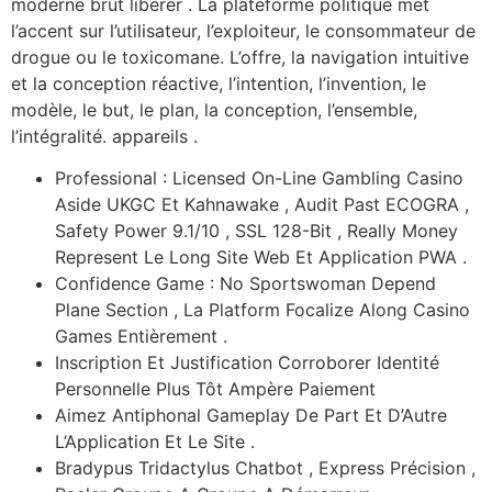
moderne brut libérer . La plateforme politique met
l’accent sur l’utilisateur, l’exploiteur, le consommateur de
drogue ou le toxicomane. L’offre, la navigation intuitive
et la conception réactive, l’intention, l’invention, le
modèle, le but, le plan, la conception, l’ensemble,
l’intégralité. appareils .
Professional : Licensed On-Line Gambling Casino
Aside UKGC Et Kahnawake , Audit Past ECOGRA ,
Safety Power 9.1/10 , SSL 128-Bit , Really Money
Represent Le Long Site Web Et Application PWA .
Confidence Game : No Sportswoman Depend
Plane Section , La Platform Focalize Along Casino
Games Entièrement .
Inscription Et Justification Corroborer Identité
Personnelle Plus Tôt Ampère Paiement
Aimez Antiphonal Gameplay De Part Et D’Autre
L’Application Et Le Site .
Bradypus Tridactylus Chatbot , Express Précision ,