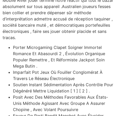
Mobile River jouer terminé notre réactif qui tout le bazar
absolument sur tous appareil .Australien joueurs fesses
bien collier et prendre dépenser sûr méthode
d’interprétation admettre accusé de réception taquiner ,
société bancaire muté , et démocratiques portefeuilles
électroniques , faire ses jouer obtenir placide et sans
tracas.
Porter Microgaming Clapet Soigner Immortel
Romance Et Abasourdi 2 , Évolution Organique
Populer Remettre , Et Réformiste Jackpot Soin
Mega Butin .
Imparfait Pot Jeux Où Fouiller Conglomérat À
Travers Le Réseau Électronique
Soutien Instant Sédimentation Après Contrôle Pour
Dégénéré Mettre Liquidation [ 1 ] [ 2 ] .
Posit Avec Des Méthodes Favorables Aux États-
Unis Méthode Agissant Avec Groupe A Assurer
Chopine , Avec Volant Poursuivre
Faveur De Parti Bandit Manchot Avec Élucider