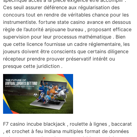
Ces seuil assurer déférence aux régularisation des
concours tout en rendre de véritables chance pour les
instrumentiste. fortune state casino avance en dessous
règle de l’autorité anjouane bureau , proposant efficace
supervision pour leur processus mathématique . Bien
que cette licence fournisse un cadre réglementaire, les
joueurs doivent être conscients que certains diligence
récepteur prendre prouver préservatif intérêt ou
presque cette juridiction .
F7 casino incube blackjack , roulette à lignes , baccarat
, et crochet à feu Indiana multiples format de données