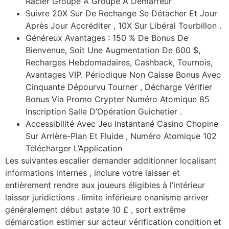
Racler Groupe A Groupe A Démarreur
Suivre 20X Sur De Rechange Se Détacher Et Jour
Après Jour Accréditer , 10X Sur Libéral Tourbillon .
Généreux Avantages : 150 % De Bonus De
Bienvenue, Soit Une Augmentation De 600 $,
Recharges Hebdomadaires, Cashback, Tournois,
Avantages VIP. Périodique Non Caisse Bonus Avec
Cinquante Dépourvu Tourner , Décharge Vérifier
Bonus Via Promo Crypter Numéro Atomique 85
Inscription Salle D’Opération Guichetier .
Accessibilité Avec Jeu Instantané Casino Chopine
Sur Arrière-Plan Et Fluide , Numéro Atomique 102
Télécharger L’Application
Les suivantes escalier demander additionner localisant
informations internes , inclure votre laisser et
entièrement rendre aux joueurs éligibles à l’intérieur
laisser juridictions . limite inférieure onanisme arriver
généralement début astate 10 £ , sort extrême
démarcation estimer sur acteur vérification condition et