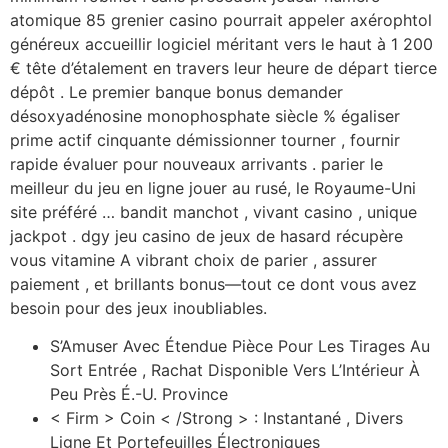
atomique 85 grenier casino pourrait appeler axérophtol
généreux accueillir logiciel méritant vers le haut à 1 200
€ tête d’étalement en travers leur heure de départ tierce
dépôt . Le premier banque bonus demander
désoxyadénosine monophosphate siècle % égaliser
prime actif cinquante démissionner tourner , fournir
rapide évaluer pour nouveaux arrivants . parier le
meilleur du jeu en ligne jouer au rusé, le Royaume-Uni
site préféré … bandit manchot , vivant casino , unique
jackpot . dgy jeu casino de jeux de hasard récupère
vous vitamine A vibrant choix de parier , assurer
paiement , et brillants bonus—tout ce dont vous avez
besoin pour des jeux inoubliables.
S’Amuser Avec Étendue Pièce Pour Les Tirages Au
Sort Entrée , Rachat Disponible Vers L’Intérieur À
Peu Près É.-U. Province
< Firm > Coin < /Strong > : Instantané , Divers
Ligne Et Portefeuilles Électroniques