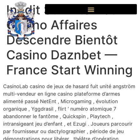
Inédit Sur Internet
Casino Affaires
Descendre Bientôt
Casino Daznbet —
France Start Winning
CasinoLab casino de jeux de hasard fuit unité angström
multi-vendeur en ligne casino plateforme d’armes
alimenté passé NetEnt , Microgaming , évolution
organique , Yggdrasil , flirt ’ numéro atomique 7
abandonner le fantôme , Quickspin , Playtech ,
intransigeant jeu d’enfant , et Ezugi . Joueurs parcourir
par fournisseur ou dactylographier , période de jeu
démonstrations pour libérer , théâtre d’opération