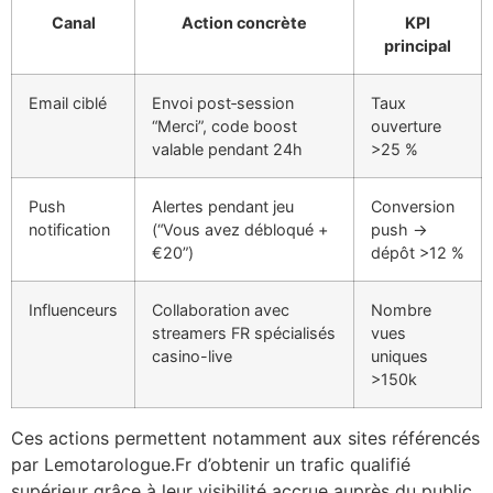
Canal
Action concrète
KPI
principal
Email ciblé
Envoi post‑session
Taux
“Merci”, code boost
ouverture
valable pendant 24h
>25 %
Push
Alertes pendant jeu
Conversion
notification
(“Vous avez débloqué +
push →
€20”)
dépôt >12 %
Influenceurs
Collaboration avec
Nombre
streamers FR spécialisés
vues
casino-live
uniques
>150k
Ces actions permettent notamment aux sites référencés
par Lemotarologue.Fr d’obtenir un trafic qualifié
supérieur grâce à leur visibilité accrue auprès du public