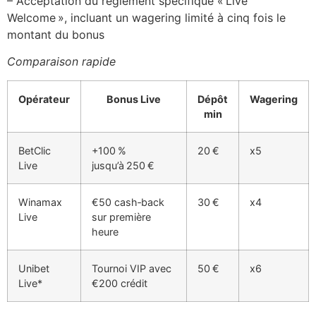
– Acceptation du règlement spécifique « Live
Welcome », incluant un wagering limité à cinq fois le
montant du bonus
Comparaison rapide
Opérateur
Bonus Live
Dépôt
Wagering
min
BetClic
+100 %
20 €
x5
Live
jusqu’à 250 €
Winamax
€50 cash‑back
30 €
x4
Live
sur première
heure
Unibet
Tournoi VIP avec
50 €
x6
Live*
€200 crédit