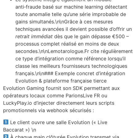
anti‑fraude basé sur machine learning détectant
toute anomalie telle qu’une série improbable de
gains simultanés.\n\nGrâce à ces mesures
techniques avancées il devient possible d’offrir un
retrait immédiat
dès que le gain dépasse €500 –
processus complet réalisé en moins de deux
secondes.\n\nLemotarologue.Fr cite régulièrement
ce type d’intégration comme référence lorsqu’il
classe les meilleurs fournisseurs technologiques
français.\n\n### Exemple concret d’intégration
Evolution & plateforme française tierce
Evolution Gaming fournit son SDK permettant aux
opérateurs locaux comme ParionsLive FR ou
LuckyPlay.io d’injecter directement leurs scripts
promotionnels via webhook sécurisés :
Le client ouvre une salle Evolution (« Live
Baccarat ») \n
À chaque main clôturée Evolution transmet via