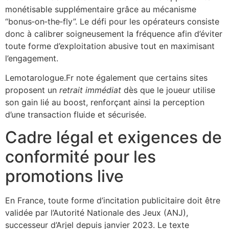
monétisable supplémentaire grâce au mécanisme
“bonus‑on‑the‑fly”. Le défi pour les opérateurs consiste
donc à calibrer soigneusement la fréquence afin d’éviter
toute forme d’exploitation abusive tout en maximisant
l’engagement.
Lemotarologue.Fr note également que certains sites
proposent un
retrait immédiat
dès que le joueur utilise
son gain lié au boost, renforçant ainsi la perception
d’une transaction fluide et sécurisée.
Cadre légal et exigences de
conformité pour les
promotions live
En France, toute forme d’incitation publicitaire doit être
validée par l’Autorité Nationale des Jeux (ANJ),
successeur d’Arjel depuis janvier 2023. Le texte