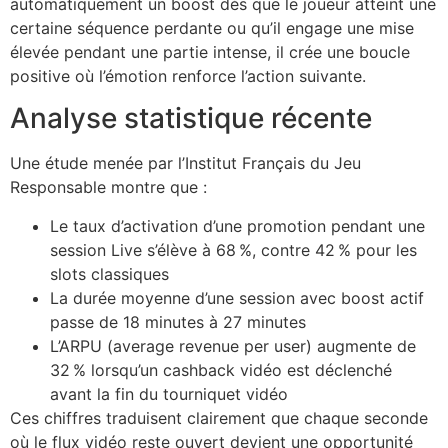
automatiquement un boost dès que le joueur atteint une
certaine séquence perdante ou qu’il engage une mise
élevée pendant une partie intense, il crée une boucle
positive où l’émotion renforce l’action suivante.
Analyse statistique récente
Une étude menée par l’Institut Français du Jeu
Responsable montre que :
Le taux d’activation d’une promotion pendant une
session Live s’élève à 68 %, contre 42 % pour les
slots classiques
La durée moyenne d’une session avec boost actif
passe de 18 minutes à 27 minutes
L’ARPU (average revenue per user) augmente de
32 % lorsqu’un cashback vidéo est déclenché
avant la fin du tourniquet vidéo
Ces chiffres traduisent clairement que chaque seconde
où le flux vidéo reste ouvert devient une opportunité