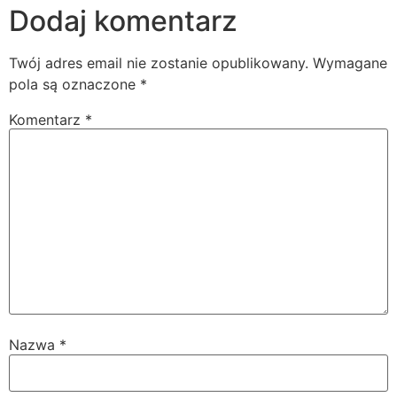
Dodaj komentarz
Twój adres email nie zostanie opublikowany.
Wymagane
pola są oznaczone
*
Komentarz
*
Nazwa
*