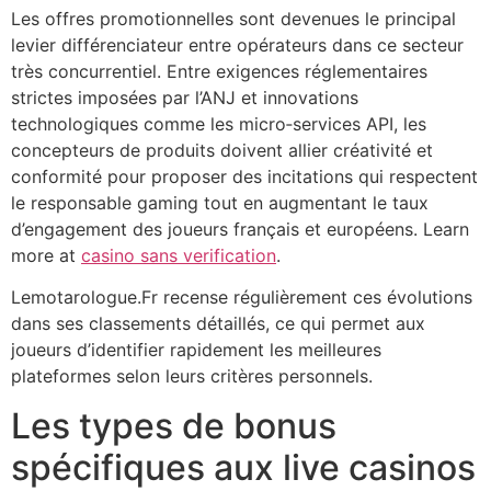
Les offres promotionnelles sont devenues le principal
levier différenciateur entre opérateurs dans ce secteur
très concurrentiel. Entre exigences réglementaires
strictes imposées par l’ANJ et innovations
technologiques comme les micro‑services API, les
concepteurs de produits doivent allier créativité et
conformité pour proposer des incitations qui respectent
le responsable gaming tout en augmentant le taux
d’engagement des joueurs français et européens. Learn
more at
casino sans verification
.
Lemotarologue.Fr recense régulièrement ces évolutions
dans ses classements détaillés, ce qui permet aux
joueurs d’identifier rapidement les meilleures
plateformes selon leurs critères personnels.
Les types de bonus
spécifiques aux live casinos