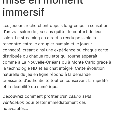
immersif
Les joueurs recherchent depuis longtemps la sensation
d’un vrai salon de jeu sans quitter le confort de leur
salon. Le streaming en direct a rendu possible la
rencontre entre le croupier humain et le joueur
connecté, créant ainsi une expérience où chaque carte
distribuée ou chaque roulette qui tourne apparaît
comme à La Nouvelle-Orléans ou à Monte Carlo grâce à
la technologie HD et au chat intégré. Cette évolution
naturelle du jeu en ligne répond à la demande
croissante d’authenticité tout en conservant la rapidité
et la flexibilité du numérique.
Découvrez comment profiter d’un
casino sans
vérification
pour tester immédiatement ces
nouveautés…