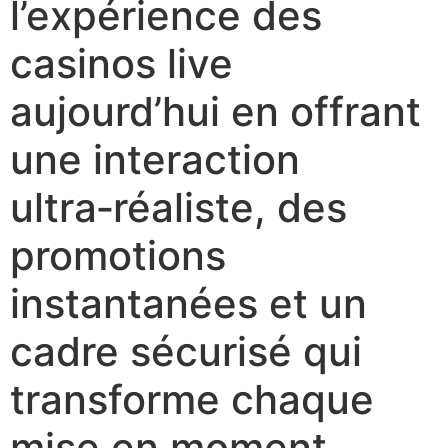
l’expérience des
casinos live
aujourd’hui en offrant
une interaction
ultra‑réaliste, des
promotions
instantanées et un
cadre sécurisé qui
transforme chaque
mise en moment