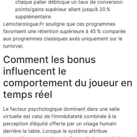
chaque palier débloque un taux de conversion
points/gains supérieur allant jusqu’à 20 %
supplémentaire
Lemotarologue.Fr souligne que ces programmes
favorisent une rétention supérieure à 45 % comparée
aux programmes classiques axés uniquement sur le
turnover.
Comment les bonus
influencent le
comportement du joueur en
temps réel
Le facteur psychologique dominant dans une salle
virtuelle est celui de l’immédiateté combinée à la
perception d’équité offerte par un visage humain
derrière la table. Lorsque le système attribue