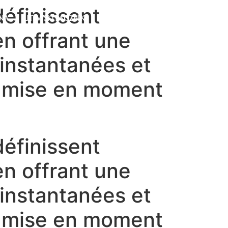
éfinissent
NA
LITEWSKI ŁĄCZNIK
TWÓRCY I ŻYJĄCY
en offrant une
 instantanées et
e mise en moment
éfinissent
en offrant une
 instantanées et
e mise en moment