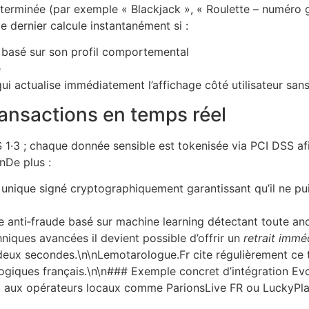
 terminée (par exemple « Blackjack », « Roulette – numéro 
e dernier calcule instantanément si :
 basé sur son profil comportemental
e
ui actualise immédiatement l’affichage côté utilisateur sa
ransactions en temps réel
 1·3 ; chaque donnée sensible est tokenisée via PCI DSS af
nDe plus :
unique signé cryptographiquement garantissant qu’il ne puiss
anti‑fraude basé sur machine learning détectant toute ano
niques avancées il devient possible d’offrir un
retrait immé
eux secondes.\n\nLemotarologue.Fr cite régulièrement ce t
logiques français.\n\n### Exemple concret d’intégration Evo
aux opérateurs locaux comme ParionsLive FR ou LuckyPlay.i