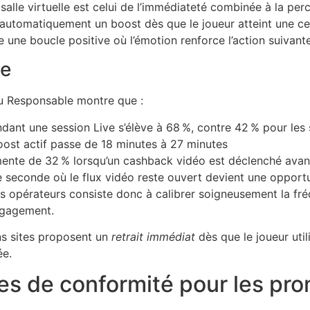
lle virtuelle est celui de l’immédiateté combinée à la per
ue automatiquement un boost dès que le joueur atteint une c
e une boucle positive où l’émotion renforce l’action suivante
te
eu Responsable montre que :
dant une session Live s’élève à 68 %, contre 42 % pour les 
ost actif passe de 18 minutes à 27 minutes
nte de 32 % lorsqu’un cashback vidéo est déclenché avant 
e seconde où le flux vidéo reste ouvert devient une oppor
s opérateurs consiste donc à calibrer soigneusement la fré
engagement.
ns sites proposent un
retrait immédiat
dès que le joueur util
ée.
es de conformité pour les pro