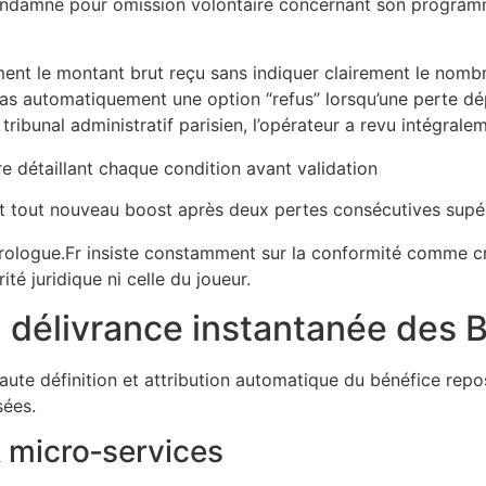
damné pour omission volontaire concernant son programme “
uement le montant brut reçu sans indiquer clairement le nom
 automatiquement une option “refus” lorsqu’une perte dépass
e tribunal administratif parisien, l’opérateur a revu intégra
e détaillant chaque condition avant validation
uant tout nouveau boost après deux pertes consécutives sup
rologue.Fr insiste constamment sur la conformité comme cr
té juridique ni celle du joueur.
la délivrance instantanée des
haute définition et attribution automatique du bénéfice repo
sées.
 micro‑services