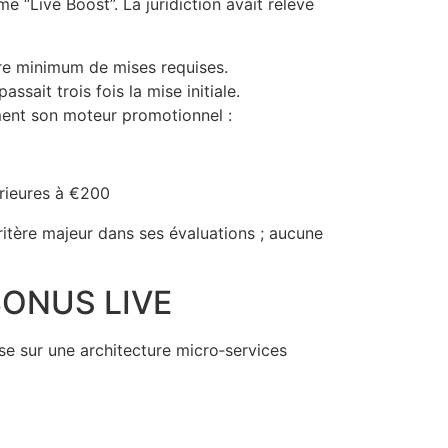
Live Boost”. La juridiction avait relevé
bre minimum de mises requises.
ait trois fois la mise initiale.
lement son moteur promotionnel :
érieures à €200
itère majeur dans ses évaluations ; aucune
 BONUS LIVE
se sur une architecture micro‑services