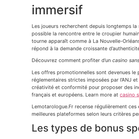
immersif
Les joueurs recherchent depuis longtemps la se
possible la rencontre entre le croupier humai
tourne apparaît comme à La Nouvelle-Orléans 
répond à la demande croissante d’authenticité 
Découvrez comment profiter d’un
casino sans
Les offres promotionnelles sont devenues le p
réglementaires strictes imposées par l’ANJ et
créativité et conformité pour proposer des i
français et européens. Learn more at
casino s
Lemotarologue.Fr recense régulièrement ces év
meilleures plateformes selon leurs critères pe
Les types de bonus spé