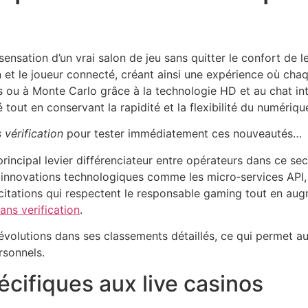
nsation d’un vrai salon de jeu sans quitter le confort de l
n et le joueur connecté, créant ainsi une expérience où cha
ou à Monte Carlo grâce à la technologie HD et au chat intég
tout en conservant la rapidité et la flexibilité du numériqu
 vérification
pour tester immédiatement ces nouveautés…
rincipal levier différenciateur entre opérateurs dans ce sec
 innovations technologiques comme les micro‑services API, 
ncitations qui respectent le responsable gaming tout en au
ans verification
.
olutions dans ses classements détaillés, ce qui permet aux
rsonnels.
cifiques aux live casinos