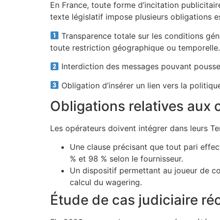
En France, toute forme d’incitation publicitai
texte législatif impose plusieurs obligations es
Transparence totale sur les conditions gén
toute restriction géographique ou temporelle.
Interdiction des messages pouvant pousser
Obligation d’insérer un lien vers la polit
Obligations relatives aux 
Les opérateurs doivent intégrer dans leurs Te
Une clause précisant que tout pari effe
% et 98 % selon le fournisseur.
Un dispositif permettant au joueur de co
calcul du wagering.
Étude de cas judiciaire ré