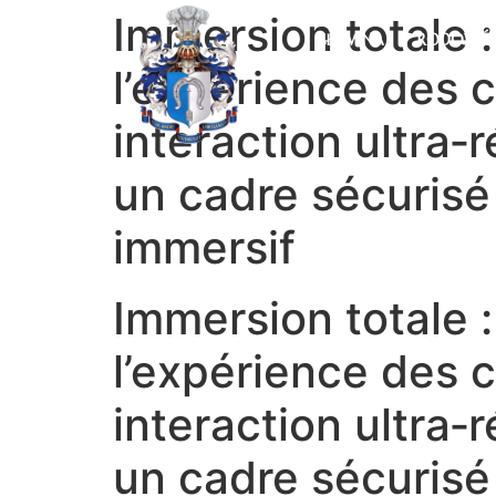
Immersion totale 
GŁÓWNA
RODOWÓ
l’expérience des c
interaction ultra‑
un cadre sécuris
immersif
Immersion totale 
l’expérience des c
interaction ultra‑
un cadre sécuris