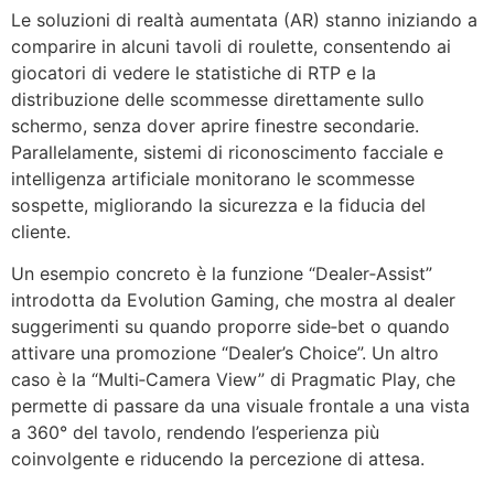
Le soluzioni di realtà aumentata (AR) stanno iniziando a
comparire in alcuni tavoli di roulette, consentendo ai
giocatori di vedere le statistiche di RTP e la
distribuzione delle scommesse direttamente sullo
schermo, senza dover aprire finestre secondarie.
Parallelamente, sistemi di riconoscimento facciale e
intelligenza artificiale monitorano le scommesse
sospette, migliorando la sicurezza e la fiducia del
cliente.
Un esempio concreto è la funzione “Dealer‑Assist”
introdotta da Evolution Gaming, che mostra al dealer
suggerimenti su quando proporre side‑bet o quando
attivare una promozione “Dealer’s Choice”. Un altro
caso è la “Multi‑Camera View” di Pragmatic Play, che
permette di passare da una visuale frontale a una vista
a 360° del tavolo, rendendo l’esperienza più
coinvolgente e riducendo la percezione di attesa.