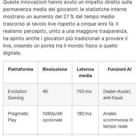
Queste innovazioni hanno avuto un impatto diretto sulla
permanenza media dei giocatori: le statistiche interne
mostrano un aumento del 27 % del tempo medio
trascorso al tavolo live rispetto a cinque anni fa. Il
realismo percepito, unito a una maggiore trasparenza,
ha spinto anche i giocatori più tradizionali a provare il
live, creando un ponte tra il mondo fisico e quello
digitale.
Piattaforma
Risoluzione
Latenza
Funzioni AI
media
Evolution
4K
150 ms
Dealer‑Assist,
Gaming
anti‑fraud
Pragmatic
1080p/4K
180 ms
Analisi
Play
opzionale
scommesse in
tempo reale