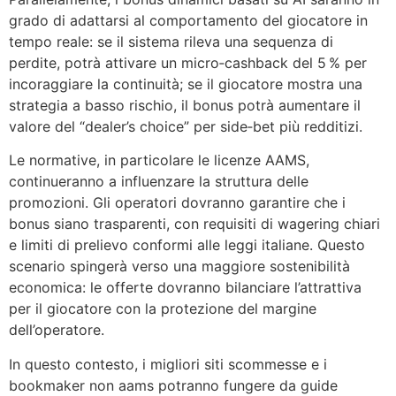
grado di adattarsi al comportamento del giocatore in
tempo reale: se il sistema rileva una sequenza di
perdite, potrà attivare un micro‑cashback del 5 % per
incoraggiare la continuità; se il giocatore mostra una
strategia a basso rischio, il bonus potrà aumentare il
valore del “dealer’s choice” per side‑bet più redditizi.
Le normative, in particolare le licenze AAMS,
continueranno a influenzare la struttura delle
promozioni. Gli operatori dovranno garantire che i
bonus siano trasparenti, con requisiti di wagering chiari
e limiti di prelievo conformi alle leggi italiane. Questo
scenario spingerà verso una maggiore sostenibilità
economica: le offerte dovranno bilanciare l’attrattiva
per il giocatore con la protezione del margine
dell’operatore.
In questo contesto, i migliori siti scommesse e i
bookmaker non aams potranno fungere da guide