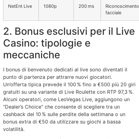
NetEnt Live
1080p
200 ms
Riconoscimento
facciale
2. Bonus esclusivi per il Live
Casino: tipologie e
meccaniche
I bonus di benvenuto dedicati al live sono diventati il
punto di partenza per attrarre nuovi giocatori.
Un’offerta tipica prevede il 100 % fino a €500 più 20 giri
gratuiti su una variante di Live Roulette con RTP 97,3 %.
Alcuni operatori, come LeoVegas Live, aggiungono un
“Dealer’s Choice” che consente di scegliere tra un
cashback del 10 % sulle perdite della settimana o un
bonus extra di €50 da utilizzare su giochi a bassa
volatilità.