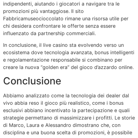
indipendenti, aiutando i giocatori a navigare tra le
promozioni più vantaggiose. Il sito
Fabbricamuseocioccolato rimane una risorsa utile per
chi desidera confrontare le offerte senza essere
influenzato da partnership commerciali.
In conclusione, il live casino sta evolvendo verso un
ecosistema dove tecnologia avanzata, bonus intelligenti
e regolamentazione responsabile si combinano per
creare la nuova “golden era” del gioco d’azzardo online.
Conclusione
Abbiamo analizzato come la tecnologia dei dealer dal
vivo abbia reso il gioco più realistico, come i bonus
esclusivi abbiano incentivato la partecipazione e quali
strategie permettano di massimizzare i profitti. Le storie
di Marco, Laura e Alessandro dimostrano che, con
disciplina e una buona scelta di promozioni, è possibile