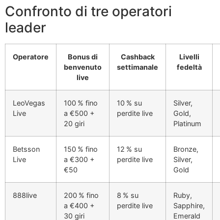
Confronto di tre operatori
leader
Operatore
Bonus di
Cashback
Livelli
benvenuto
settimanale
fedeltà
live
LeoVegas
100 % fino
10 % su
Silver,
Live
a €500 +
perdite live
Gold,
20 giri
Platinum
Betsson
150 % fino
12 % su
Bronze,
Live
a €300 +
perdite live
Silver,
€50
Gold
888live
200 % fino
8 % su
Ruby,
a €400 +
perdite live
Sapphire,
30 giri
Emerald