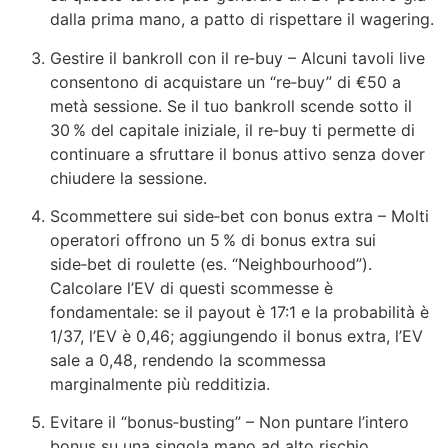
dalla prima mano, a patto di rispettare il wagering.
Gestire il bankroll con il re‑buy – Alcuni tavoli live
consentono di acquistare un “re‑buy” di €50 a
metà sessione. Se il tuo bankroll scende sotto il
30 % del capitale iniziale, il re‑buy ti permette di
continuare a sfruttare il bonus attivo senza dover
chiudere la sessione.
Scommettere sui side‑bet con bonus extra – Molti
operatori offrono un 5 % di bonus extra sui
side‑bet di roulette (es. “Neighbourhood”).
Calcolare l’EV di questi scommesse è
fondamentale: se il payout è 17:1 e la probabilità è
1/37, l’EV è 0,46; aggiungendo il bonus extra, l’EV
sale a 0,48, rendendo la scommessa
marginalmente più redditizia.
Evitare il “bonus‑busting” – Non puntare l’intero
bonus su una singola mano ad alto rischio.