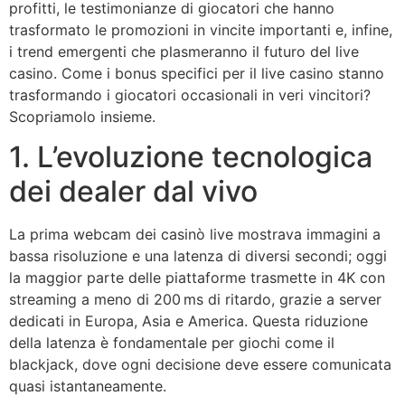
profitti, le testimonianze di giocatori che hanno
trasformato le promozioni in vincite importanti e, infine,
i trend emergenti che plasmeranno il futuro del live
casino. Come i bonus specifici per il live casino stanno
trasformando i giocatori occasionali in veri vincitori?
Scopriamolo insieme.
1. L’evoluzione tecnologica
dei dealer dal vivo
La prima webcam dei casinò live mostrava immagini a
bassa risoluzione e una latenza di diversi secondi; oggi
la maggior parte delle piattaforme trasmette in 4K con
streaming a meno di 200 ms di ritardo, grazie a server
dedicati in Europa, Asia e America. Questa riduzione
della latenza è fondamentale per giochi come il
blackjack, dove ogni decisione deve essere comunicata
quasi istantaneamente.