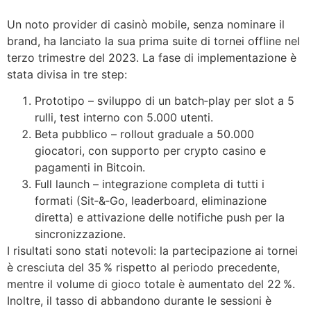
Un noto provider di casinò mobile, senza nominare il
brand, ha lanciato la sua prima suite di tornei offline nel
terzo trimestre del 2023. La fase di implementazione è
stata divisa in tre step:
Prototipo – sviluppo di un batch‑play per slot a 5
rulli, test interno con 5.000 utenti.
Beta pubblico – rollout graduale a 50.000
giocatori, con supporto per crypto casino e
pagamenti in Bitcoin.
Full launch – integrazione completa di tutti i
formati (Sit‑&‑Go, leaderboard, eliminazione
diretta) e attivazione delle notifiche push per la
sincronizzazione.
I risultati sono stati notevoli: la partecipazione ai tornei
è cresciuta del 35 % rispetto al periodo precedente,
mentre il volume di gioco totale è aumentato del 22 %.
Inoltre, il tasso di abbandono durante le sessioni è