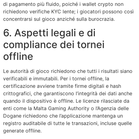
di pagamento più fluido, poiché i wallet crypto non
richiedono verifiche KYC lente; i giocatori possono così
concentrarsi sul gioco anziché sulla burocrazia.
6. Aspetti legali e di
compliance dei tornei
offline
Le autorità di gioco richiedono che tutti i risultati siano
verificabili e immutabili. Per i tornei offline, la
certificazione avviene tramite firme digitali e hash
crittografici, che garantiscono l’integrità dei dati anche
quando il dispositivo è offline. Le licenze rilasciate da
enti come la Malta Gaming Authority o l’Agenzia delle
Dogane richiedono che l’applicazione mantenga un
registro auditabile di tutte le transazioni, incluse quelle
generate offline.