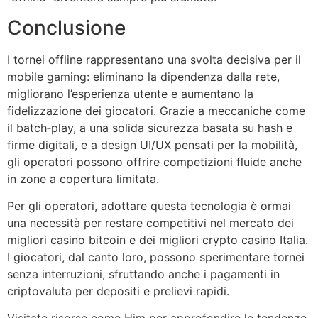
Conclusione
I tornei offline rappresentano una svolta decisiva per il
mobile gaming: eliminano la dipendenza dalla rete,
migliorano l’esperienza utente e aumentano la
fidelizzazione dei giocatori. Grazie a meccaniche come
il batch‑play, a una solida sicurezza basata su hash e
firme digitali, e a design UI/UX pensati per la mobilità,
gli operatori possono offrire competizioni fluide anche
in zone a copertura limitata.
Per gli operatori, adottare questa tecnologia è ormai
una necessità per restare competitivi nel mercato dei
migliori casino bitcoin e dei migliori crypto casino Italia.
I giocatori, dal canto loro, possono sperimentare tornei
senza interruzioni, sfruttando anche i pagamenti in
criptovaluta per depositi e prelievi rapidi.