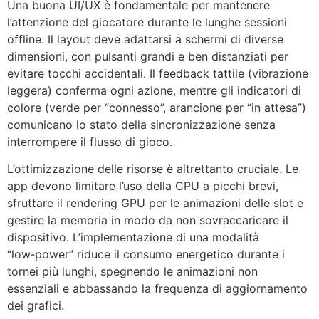
Una buona UI/UX è fondamentale per mantenere
l’attenzione del giocatore durante le lunghe sessioni
offline. Il layout deve adattarsi a schermi di diverse
dimensioni, con pulsanti grandi e ben distanziati per
evitare tocchi accidentali. Il feedback tattile (vibrazione
leggera) conferma ogni azione, mentre gli indicatori di
colore (verde per “connesso”, arancione per “in attesa”)
comunicano lo stato della sincronizzazione senza
interrompere il flusso di gioco.
L’ottimizzazione delle risorse è altrettanto cruciale. Le
app devono limitare l’uso della CPU a picchi brevi,
sfruttare il rendering GPU per le animazioni delle slot e
gestire la memoria in modo da non sovraccaricare il
dispositivo. L’implementazione di una modalità
“low‑power” riduce il consumo energetico durante i
tornei più lunghi, spegnendo le animazioni non
essenziali e abbassando la frequenza di aggiornamento
dei grafici.