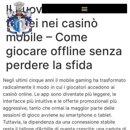
Il nuovo volto dei
tornei nei casinò
mobile – Come
giocare offline senza
perdere la sfida
Negli ultimi cinque anni il mobile gaming ha trasformato
radicalmente il modo in cui i giocatori accedono ai
casinò online. Le app sono diventate più leggere, le
interfacce più intuitive e le offerte promozionali più
aggressive, tanto che ormai la maggior parte delle
sessioni di gioco avviene su smartphone o tablet.
Tuttavia, la dipendenza da una connessione stabile
resta il tallone d’Achille di questa crescita: una caduta di