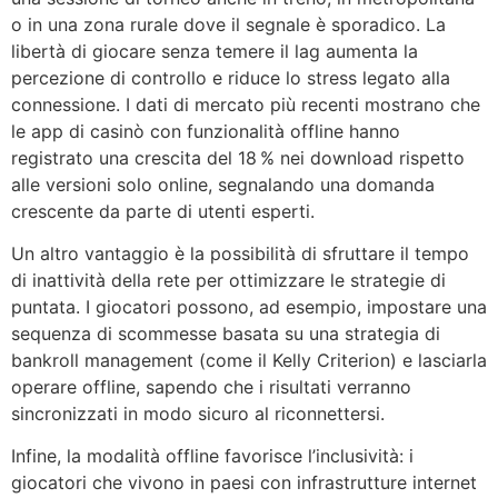
o in una zona rurale dove il segnale è sporadico. La
libertà di giocare senza temere il lag aumenta la
percezione di controllo e riduce lo stress legato alla
connessione. I dati di mercato più recenti mostrano che
le app di casinò con funzionalità offline hanno
registrato una crescita del 18 % nei download rispetto
alle versioni solo online, segnalando una domanda
crescente da parte di utenti esperti.
Un altro vantaggio è la possibilità di sfruttare il tempo
di inattività della rete per ottimizzare le strategie di
puntata. I giocatori possono, ad esempio, impostare una
sequenza di scommesse basata su una strategia di
bankroll management (come il Kelly Criterion) e lasciarla
operare offline, sapendo che i risultati verranno
sincronizzati in modo sicuro al riconnettersi.
Infine, la modalità offline favorisce l’inclusività: i
giocatori che vivono in paesi con infrastrutture internet