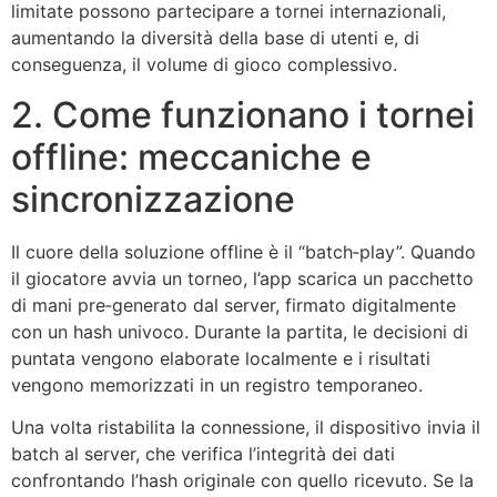
limitate possono partecipare a tornei internazionali,
aumentando la diversità della base di utenti e, di
conseguenza, il volume di gioco complessivo.
2. Come funzionano i tornei
offline: meccaniche e
sincronizzazione
Il cuore della soluzione offline è il “batch‑play”. Quando
il giocatore avvia un torneo, l’app scarica un pacchetto
di mani pre‑generato dal server, firmato digitalmente
con un hash univoco. Durante la partita, le decisioni di
puntata vengono elaborate localmente e i risultati
vengono memorizzati in un registro temporaneo.
Una volta ristabilita la connessione, il dispositivo invia il
batch al server, che verifica l’integrità dei dati
confrontando l’hash originale con quello ricevuto. Se la