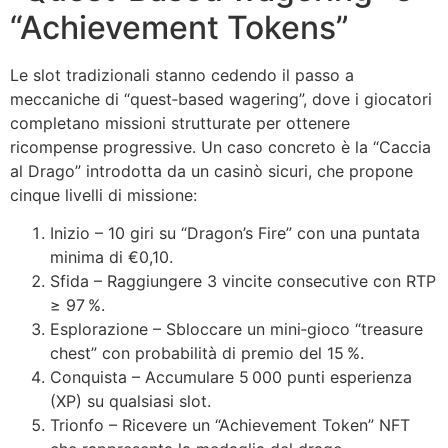
“Achievement Tokens”
Le slot tradizionali stanno cedendo il passo a
meccaniche di “quest‑based wagering”, dove i giocatori
completano missioni strutturate per ottenere
ricompense progressive. Un caso concreto è la “Caccia
al Drago” introdotta da un casinò sicuri, che propone
cinque livelli di missione:
Inizio – 10 giri su “Dragon’s Fire” con una puntata
minima di €0,10.
Sfida – Raggiungere 3 vincite consecutive con RTP
≥ 97 %.
Esplorazione – Sbloccare un mini‑gioco “treasure
chest” con probabilità di premio del 15 %.
Conquista – Accumulare 5 000 punti esperienza
(XP) su qualsiasi slot.
Trionfo – Ricevere un “Achievement Token” NFT