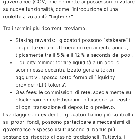
governance (CGV) che permette ai possessori di votare
su nuove funzionalità, come l’introduzione di una
roulette a volatilità “high‑risk”.
Tra i termini più ricorrenti troviamo:
Staking rewards: i giocatori possono “stakeare” i
propri token per ottenere un rendimento annuo,
tipicamente tra il 5 % e il 12 % a seconda del pool.
Liquidity mining: fornire liquidità a un pool di
scommesse decentralizzato genera token
aggiuntivi, spesso sotto forma di “liquidity
provider (LP) tokens”.
Gas fees: le commissioni di rete, specialmente su
blockchain come Ethereum, influiscono sul costo
di ogni transazione di deposito o prelievo.
I vantaggi sono evidenti: i giocatori hanno più controllo
sui propri fondi, possono partecipare a meccanismi di
governance e spesso usufruiscono di bonus più
sostanziosi rispetto ai casinò tradizionali. Tuttavia, i