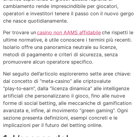
cambiamento rende imprescindibile per giocatori,
operatori e investitori tenere il passo con il nuovo gergo
che nasce quotidianamente.
Per trovare un
casino non AAMS affidabile
che rispetti le
ultime normative, è utile conoscere i termini più recenti.
Isolario offre una panoramica neutrale su licenze,
metodi di pagamento e criteri di sicurezza, senza
promuovere alcun operatore specifico.
Nel seguito dell’articolo esploreremo sette aree chiave:
dal concetto di “meta‑casino” alle criptovalute
“play‑to‑earn”, dalla “licenza dinamica” alle intelligenze
artificiali che personalizzano il gioco, fino alle nuove
forme di social betting, alle meccaniche di gamification
avanzata e, infine, al movimento “green gaming”. Ogni
sezione presenta definizioni, esempi concreti e le
implicazioni per il futuro del betting online.