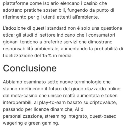
piattaforme come Isolario elencano i casinò che
adottano pratiche sostenibili, fungendo da punto di
riferimento per gli utenti attenti all’ambiente.
L’adozione di questi standard non è solo una questione
etica; gli studi di settore indicano che i consumatori
giovani tendono a preferire servizi che dimostrano
responsabilità ambientale, aumentando la probabilità di
fidelizzazione del 15 % in media.
Conclusione
Abbiamo esaminato sette nuove terminologie che
stanno ridefinendo il futuro del gioco d’azzardo online:
dal meta‑casino che unisce realtà aumentata e token
interoperabili, al play‑to‑earn basato su criptovalute,
passando per licenze dinamiche, AI di
personalizzazione, streaming integrato, quest‑based
wagering e green gaming.