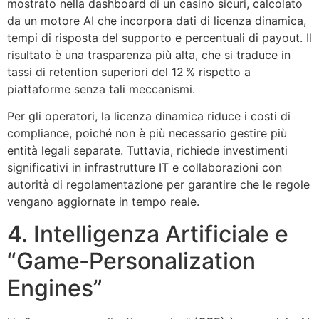
mostrato nella dashboard di un casino sicuri, calcolato
da un motore AI che incorpora dati di licenza dinamica,
tempi di risposta del supporto e percentuali di payout. Il
risultato è una trasparenza più alta, che si traduce in
tassi di retention superiori del 12 % rispetto a
piattaforme senza tali meccanismi.
Per gli operatori, la licenza dinamica riduce i costi di
compliance, poiché non è più necessario gestire più
entità legali separate. Tuttavia, richiede investimenti
significativi in infrastrutture IT e collaborazioni con
autorità di regolamentazione per garantire che le regole
vengano aggiornate in tempo reale.
4. Intelligenza Artificiale e
“Game‑Personalization
Engines”