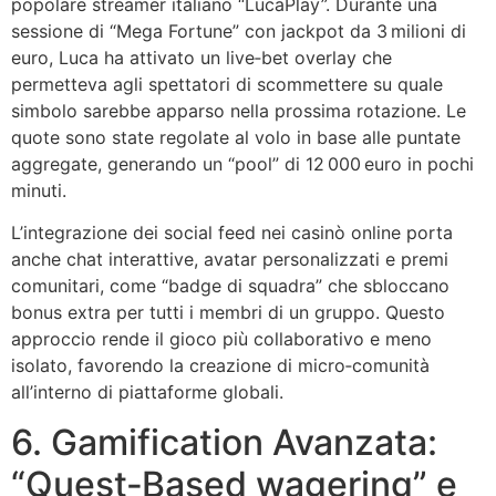
popolare streamer italiano “LucaPlay”. Durante una
sessione di “Mega Fortune” con jackpot da 3 milioni di
euro, Luca ha attivato un live‑bet overlay che
permetteva agli spettatori di scommettere su quale
simbolo sarebbe apparso nella prossima rotazione. Le
quote sono state regolate al volo in base alle puntate
aggregate, generando un “pool” di 12 000 euro in pochi
minuti.
L’integrazione dei social feed nei casinò online porta
anche chat interattive, avatar personalizzati e premi
comunitari, come “badge di squadra” che sbloccano
bonus extra per tutti i membri di un gruppo. Questo
approccio rende il gioco più collaborativo e meno
isolato, favorendo la creazione di micro‑comunità
all’interno di piattaforme globali.
6. Gamification Avanzata:
“Quest‑Based wagering” e