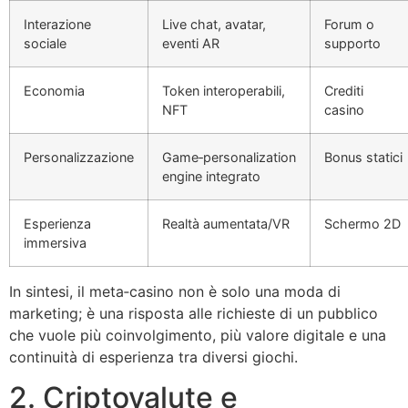
Interazione
Live chat, avatar,
Forum o
sociale
eventi AR
supporto
Economia
Token interoperabili,
Crediti
NFT
casino
Personalizzazione
Game‑personalization
Bonus statici
engine integrato
Esperienza
Realtà aumentata/VR
Schermo 2D
immersiva
In sintesi, il meta‑casino non è solo una moda di
marketing; è una risposta alle richieste di un pubblico
che vuole più coinvolgimento, più valore digitale e una
continuità di esperienza tra diversi giochi.
2. Criptovalute e