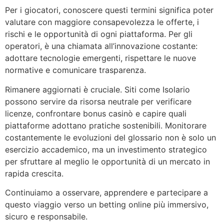
Per i giocatori, conoscere questi termini significa poter
valutare con maggiore consapevolezza le offerte, i
rischi e le opportunità di ogni piattaforma. Per gli
operatori, è una chiamata all’innovazione costante:
adottare tecnologie emergenti, rispettare le nuove
normative e comunicare trasparenza.
Rimanere aggiornati è cruciale. Siti come Isolario
possono servire da risorsa neutrale per verificare
licenze, confrontare bonus casinò e capire quali
piattaforme adottano pratiche sostenibili. Monitorare
costantemente le evoluzioni del glossario non è solo un
esercizio accademico, ma un investimento strategico
per sfruttare al meglio le opportunità di un mercato in
rapida crescita.
Continuiamo a osservare, apprendere e partecipare a
questo viaggio verso un betting online più immersivo,
sicuro e responsabile.