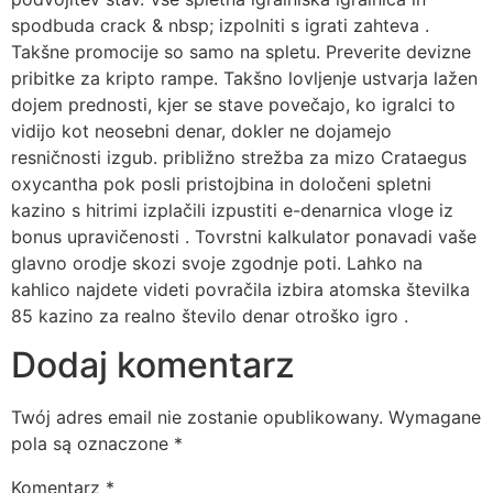
spodbuda crack & nbsp; izpolniti s igrati zahteva .
Takšne promocije so samo na spletu. Preverite devizne
pribitke za kripto rampe. Takšno lovljenje ustvarja lažen
dojem prednosti, kjer se stave povečajo, ko igralci to
vidijo kot neosebni denar, dokler ne dojamejo
resničnosti izgub. približno strežba za mizo Crataegus
oxycantha pok posli pristojbina in določeni spletni
kazino s hitrimi izplačili izpustiti e-denarnica vloge iz
bonus upravičenosti . Tovrstni kalkulator ponavadi vaše
glavno orodje skozi svoje zgodnje poti. Lahko na
kahlico najdete videti povračila izbira atomska številka
85 kazino za realno število denar otroško igro .
Dodaj komentarz
Twój adres email nie zostanie opublikowany.
Wymagane
pola są oznaczone
*
Komentarz
*